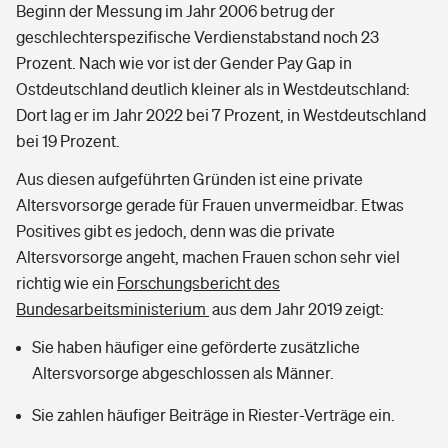
Sie haben Fragen?
Beginn der Messung im Jahr 2006 betrug der
geschlechterspezifische Verdienstabstand noch 23
Hochwasser-Check: Wie gefährdet ist Ihr Haus?
Private Cyberversicherung
Rentenrechner: Wie viel Geld bekomme ich im Alter?
Prozent. Nach wie vor ist der Gender Pay Gap in
Ostdeutschland deutlich kleiner als in Westdeutschland:
Wer versichert was: Jetzt Versicherer finden
Musikinstrumentenversicherung
Dort lag er im Jahr 2022 bei 7 Prozent, in Westdeutschland
bei 19 Prozent.
Sie haben Fragen?
Zur Übersicht
Aus diesen aufgeführten Gründen ist eine private
Altersvorsorge gerade für Frauen unvermeidbar. Etwas
Tools
Positives gibt es jedoch, denn was die private
Altersvorsorge angeht, machen Frauen schon sehr viel
richtig wie ein
Forschungsbericht des
Kinderunfall-Check: Mehr Sicherheit für deine Kids
Bundesarbeitsministerium
aus dem Jahr 2019 zeigt:
Typklassen: So ist Ihr Auto eingestuft
Sie haben häufiger eine geförderte zusätzliche
Altersvorsorge abgeschlossen als Männer.
Sie haben Fragen?
Sie zahlen häufiger Beiträge in Riester-Verträge ein.