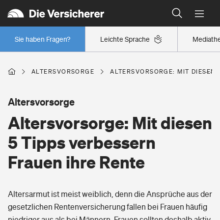
Wer versichert was: Jetzt Versicherer finden
Sie haben Fragen?
Leichte Sprache
Mediath
Auto
ALTERSVORSORGE
ALTERS­VOR­SORGE: MIT DIESEN
Kfz-Haftpflichtversicherung
Beruf
Altersvorsorge
Kaskoversicherung
Alters­vor­sorge: Mit diesen
Berufsunfähigkeitsversicherung
Wohnen
5 Tipps verbessern
Autoschutzbrief
Erwerbsunfähigkeitsversicherung
Frauen ihre Rente
Verkehrsrechtsschutz
Wohngebäudeversicherung
Freizeit
Grundfähigkeitsversicherung
Oldtimerversicherung
Altersarmut ist meist weiblich, denn die Ansprüche aus der
Hausratversicherung
Arbeitsrechtsschutz
gesetzlichen Rentenversicherung fallen bei Frauen häufig
Pri­vate Haft­pflicht­
Campingversicherung
Gesundheit
niedriger aus als bei Männern. Frauen sollten deshalb aktiv
Elementarversicherung