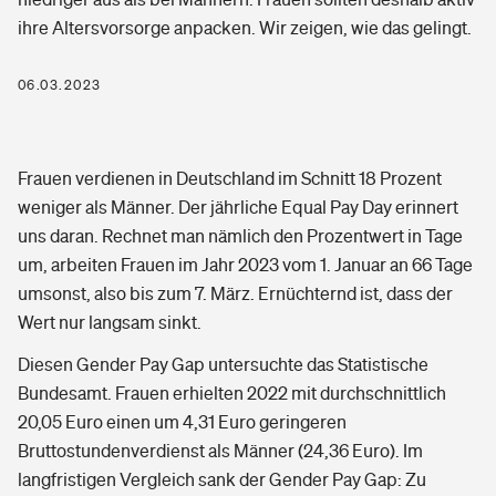
Berufshaftpflichtversicherung
ihre Altersvorsorge anpacken. Wir zeigen, wie das gelingt.
Rechts­schutz­ver­si­che­rung
Reparaturkostenversicherung
Photovoltaik
Private Krankenversicherung
Zur Übersicht
06.03.2023
Fahrradversicherung
Zur Übersicht
Wärmepumpen versichern
Zahnzusatzversicherung
Unfallversicherung
Tools
Glasversicherung
Tools
Frauen verdienen in Deutschland im Schnitt 18 Prozent
Dread-Disease-Versicherung
weniger als Männer. Der jährliche Equal Pay Day erinnert
Kinderunfall­ver­si­che­rung
Rentenrechner: Wie viel Geld bekomme ich im Alter?
Vermieterrrechtsschutz
uns daran. Rechnet man nämlich den Prozentwert in Tage
Tierkrankenversicherung
Typklassen: So ist Ihr Auto eingestuft
um, arbeiten Frauen im Jahr 2023 vom 1. Januar an 66 Tage
Kinderinvalidität
Wer versichert was: Jetzt Versicherer finden
Mietkautionsversicherung
umsonst, also bis zum 7. März. Ernüchternd ist, dass der
Zur Übersicht
Regionalklassen: So ist Ihre Region eingestuft
Wert nur langsam sinkt.
Reiseversicherung
Sie haben Fragen?
Restkreditversicherung
Diesen Gender Pay Gap untersuchte das Statistische
Wer versichert was: Jetzt Versicherer finden
Tools
Hundehalter-Haftpflicht
Bundesamt. Frauen erhielten 2022 mit durchschnittlich
Zur Übersicht
20,05 Euro einen um 4,31 Euro geringeren
Pferdehalter-Haftpflicht
Wer versichert was: Jetzt Versicherer finden
Bruttostundenverdienst als Männer (24,36 Euro). Im
Tools
langfristigen Vergleich sank der Gender Pay Gap: Zu
Handyversicherung