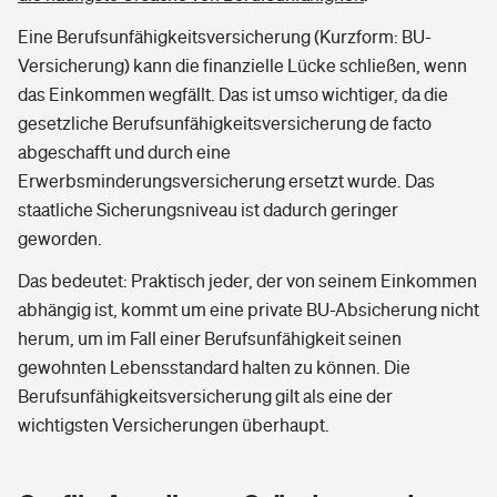
Praktische Tipps zur BU-Versicherung
Eine Berufsunfähigkeitsversicherung (Kurzform: BU-
Sie haben Fragen?
Zur Übersicht
Versicherung) kann die finanzielle Lücke schließen, wenn
Welche Alternativen gibt es, seine Arbeitskraft zu
das Einkommen wegfällt. Das ist umso wichtiger, da die
schützen?
gesetzliche Berufsunfähigkeitsversicherung de facto
Tools
abgeschafft und durch eine
Erwerbsminderungsversicherung ersetzt wurde. Das
Kinderunfall-Check: Mehr Sicherheit für deine Kids
staatliche Sicherungsniveau ist dadurch geringer
geworden.
Typklassen: So ist Ihr Auto eingestuft
Das bedeutet: Praktisch jeder, der von seinem Einkommen
abhängig ist, kommt um eine private BU-Absicherung nicht
Sie haben Fragen?
herum, um im Fall einer Berufsunfähigkeit seinen
gewohnten Lebensstandard halten zu können. Die
Berufsunfähigkeitsversicherung gilt als eine der
wichtigsten Versicherungen überhaupt.