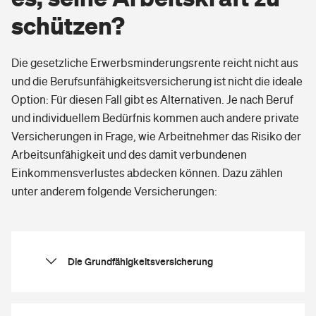
begünstigt.
schützen?
Die absetzbare Höchstgrenze liegt bei 1.900
Euro pro Jahr für Arbeitnehmer und Beamte
Die gesetzliche Erwerbsminderungsrente reicht nicht aus
sowie 2.800 Euro für Selbstständige. Bei
und die Berufsunfähigkeitsversicherung ist nicht die ideale
Verheirateten ergibt sich der Maximalbetrag
durch Addition der jeweils zustehenden
Option: Für diesen Fall gibt es Alternativen. Je nach Beruf
Höchstbeträge. Der Entlastungseffekt ist
und individuellem Bedürfnis kommen auch andere private
jedoch in der Regel gering, da die meisten
Versicherungen in Frage, wie Arbeitnehmer das Risiko der
mit ihren Beiträgen für die Kranken- oder
Arbeitsunfähigkeit und des damit verbundenen
Pflegeversicherung die Höchstgrenzen
Einkommensverlustes abdecken können. Dazu zählen
bereits ausschöpfen. Auch diese Beiträge
gehören in die Anlage Vorsorgeaufwand.
unter anderem folgende Versicherungen:
Die Grundfähigkeitsversicherung
Bei der
Grundfähigkeitsversicherung
werden
bestimmte grundlegende Fähigkeiten