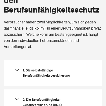
den
Berufsunfähigkeitsschutz
Verbraucher haben zwei Möglichkeiten, um sich gegen
das finanzielle Risiko im Fall einer Berufsunfähigkeit privat
abzusichern. Welche Form am besten geeignet ist, hängt
von den individuellen Lebensumständen und
Vorstellungen ab.
1. Die selbstständige
Berufsunfähigkeitsversicherung
Bei dieser Vertragsform handelt es sich um
einen eigenständigen Risikovertrag. Ähnlich
wie bei einer Risikolebensversicherung
2. Die Berufsunfähigkeits­-
kalkuliert hier der Versicherer aufgrund der
Zusatzversicherung (BUZ)