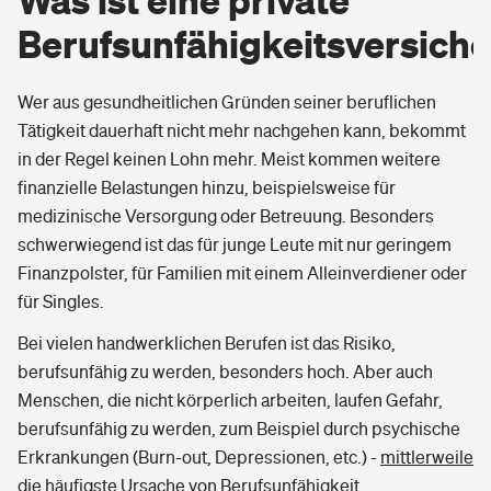
Was ist eine private
Zahnzusatzversicherung
Warum die Erwerbsminderungsrente nicht reicht
Berufsunfähigkeitsversich
Unfallversicherung
Glasversicherung
Dread-Disease-Versicherung
Kinderunfall­ver­si­che­rung
Was leistet die private
Wer aus gesundheitlichen Gründen seiner beruflichen
Vermieterrrechtsschutz
Berufsunfähigkeitsversicherung?
Tierkrankenversicherung
Tätigkeit dauerhaft nicht mehr nachgehen kann, bekommt
Kinderinvalidität
in der Regel keinen Lohn mehr. Meist kommen weitere
Mietkautionsversicherung
Zur Übersicht
Was unterscheidet eigenständige BU von
finanzielle Belastungen hinzu, beispielsweise für
Reiseversicherung
Berufsunfähigkeits-Zusatzversicherung?
medizinische Versorgung oder Betreuung. Besonders
Restkreditversicherung
schwerwiegend ist das für junge Leute mit nur geringem
Tools
Hundehalter-Haftpflicht
Finanzpolster, für Familien mit einem Alleinverdiener oder
Verweisungsklauseln in der
Zur Übersicht
für Singles.
Berufsunfähigkeitsversicherung
Pferdehalter-Haftpflicht
Wer versichert was: Jetzt Versicherer finden
Bei vielen handwerklichen Berufen ist das Risiko,
Tools
Wie läuft die Risikoprüfung ab?
berufsunfähig zu werden, besonders hoch. Aber auch
Handyversicherung
Sie haben Fragen?
Menschen, die nicht körperlich arbeiten, laufen Gefahr,
berufsunfähig zu werden, zum Beispiel durch psychische
Hochwasser-Check: Wie gefährdet ist Ihr Haus?
Private Cyberversicherung
Wie wird die Berufsunfähigkeit festgestellt?
Rentenrechner: Wie viel Geld bekomme ich im Alter?
Erkrankungen (Burn-out, Depressionen, etc.) -
mittlerweile
die häufigste Ursache von Berufsunfähigkeit
.
Wer versichert was: Jetzt Versicherer finden
Musikinstrumentenversicherung