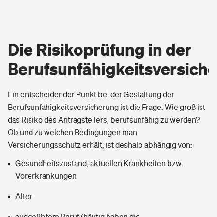
freiwillig einen anderen Beruf aus, der seinen
Berufsunfähigkeitsrente nicht ausübt. Die
Kenntnissen/Fähigkeiten entspricht und
abstrakte Verweisung erfolgt auf ein zwar
seinen Lebensstandard wahrt. In diesem Fall
existierendes Berufsbild, aber nicht auf eine
kann die Berufsunfähigkeitsversicherung
konkret ausgeübte Tätigkeit.
Die Risikoprüfung in der
konkret auf diese eine neue Tätigkeit
verweisen und muss keine BU-Rente
Berufsunfähigkeitsversich
auszahlen.
Ein entscheidender Punkt bei der Gestaltung der
Berufsunfähigkeitsversicherung ist die Frage: Wie groß ist
das Risiko des Antragstellers, berufsunfähig zu werden?
Ob und zu welchen Bedingungen man
Versicherungsschutz erhält, ist deshalb abhängig von:
Gesundheitszustand, aktuellen Krankheiten bzw.
Vorerkrankungen
Alter
ausgeübtem Beruf (häufig haben die