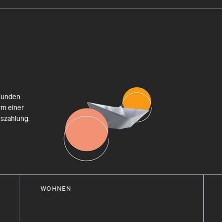
Kunden
rm einer
uszahlung.
WOHNEN