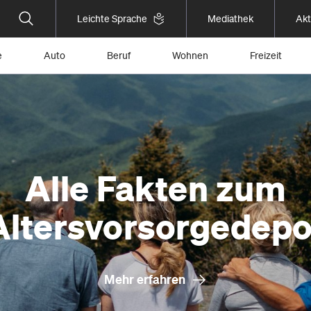
Leichte Sprache
Mediathek
Akt
e
Auto
Beruf
Wohnen
Freizeit
Alle Fakten zum
Altersvorsorgedepo
Mehr erfahren