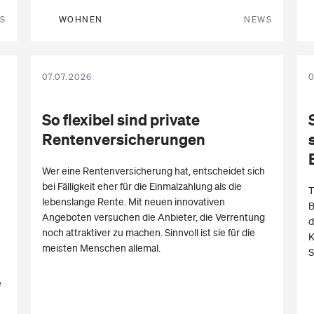
S
WOHNEN
NEWS
07.07.2026
0
So flexibel sind private
Rentenversicherungen
Wer eine Rentenversicherung hat, entscheidet sich
bei Fälligkeit eher für die Einmalzahlung als die
T
lebenslange Rente. Mit neuen innovativen
B
Angeboten versuchen die Anbieter, die Verrentung
d
noch attraktiver zu machen. Sinnvoll ist sie für die
K
meisten Menschen allemal.
S
e