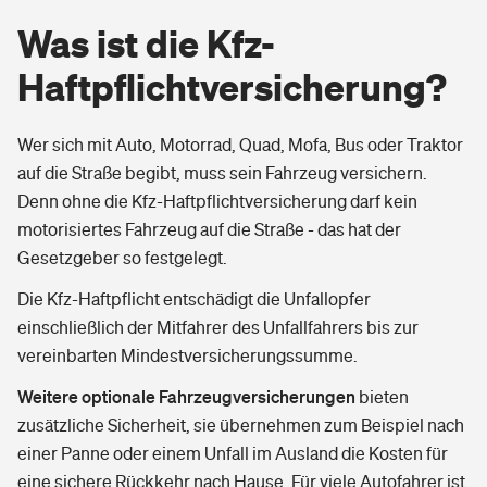
Was ist die Kfz-Haftpflichtversicherung?
Berufshaftpflichtversicherung
Was ist die Kfz-
Rechts­schutz­ver­si­che­rung
Photovoltaik
Private Krankenversicherung
Das sind die Leistungen einer Kfz-
Haftpflichtversicherung?
Zur Übersicht
Fahrradversicherung
Haftpflichtversicherung
Wärmepumpen versichern
Zahnzusatzversicherung
Wer sich mit Auto, Motorrad, Quad, Mofa, Bus oder Traktor
Unfallversicherung
Tools
Wie viel zahlt die Kfz-Haftpflicht?
Glasversicherung
auf die Straße begibt, muss sein Fahrzeug versichern.
Dread-Disease-Versicherung
Denn ohne die Kfz-Haftpflichtversicherung darf kein
Kinderunfall­ver­si­che­rung
Rentenrechner: Wie viel Geld bekomme ich im Alter?
Vermieterrrechtsschutz
Wissenswertes: Autokauf
motorisiertes Fahrzeug auf die Straße - das hat der
Tierkrankenversicherung
Gesetzgeber so festgelegt.
Kinderinvalidität
Wer versichert was: Jetzt Versicherer finden
Mietkautionsversicherung
Kfz-Haftpflichtversicherung gilt erstmal nur vorläufig
Zur Übersicht
Die Kfz-Haftpflicht entschädigt die Unfallopfer
Reiseversicherung
einschließlich der Mitfahrer des Unfallfahrers bis zur
Sie haben Fragen?
Restkreditversicherung
vereinbarten Mindestversicherungssumme.
Tools
Hundehalter-Haftpflicht
Weitere optionale Fahrzeugversicherungen
Zur Übersicht
bieten
zusätzliche Sicherheit, sie übernehmen zum Beispiel nach
Pferdehalter-Haftpflicht
Wer versichert was: Jetzt Versicherer finden
einer Panne oder einem Unfall im Ausland die Kosten für
Tools
eine sichere Rückkehr nach Hause. Für viele Autofahrer ist
Handyversicherung