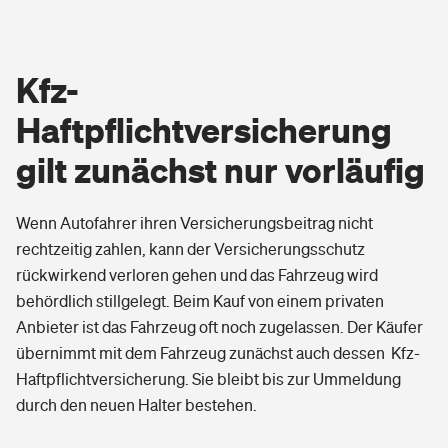
festhalten, wer für eventuelle Schäden am
erkundigen, ob dafür auch tatsächlich eine
achten, dass auf Vorschäden und Mängel
Fahrzeug und die Rückstufung aufkommt.
Vollkaskoversicherung abgeschlossen wurde
eines Gebrauchtwagens ehrlich hingewiesen
und wie hoch der Selbstbehalt ist. Nicht
wird. Bei arglistiger Täuschung kann der
selten wird ein Selbstbehalt von 1.000 Euro
Kfz-
Kunde ansonsten sein Geld
vereinbart.
zurückverlangen.
Haftpflichtversicherung
Der Verkäufer eines Fahrzeugs sollte seinen
gilt zunächst nur vorläufig
Versicherer mit einer Kopie des
Kaufvertrags, auf dem Datum und Uhrzeit
der Übergabe vermerkt sind, über den
Wenn Autofahrer ihren Versicherungsbeitrag nicht
Eigentümerwechsel informieren.
rechtzeitig zahlen, kann der Versicherungsschutz
Wichtig
: Die Kfz-Steuerpflicht endet mit der
rückwirkend verloren gehen und das Fahrzeug wird
Abmeldung des Fahrzeuges bei der
behördlich stillgelegt. Beim Kauf von einem privaten
Zulassungsbehörde.
Anbieter ist das Fahrzeug oft noch zugelassen. Der Käufer
übernimmt mit dem Fahrzeug zunächst auch dessen Kfz-
Haftpflichtversicherung. Sie bleibt bis zur Ummeldung
durch den neuen Halter bestehen.