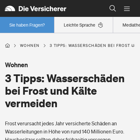
Typklassen: So ist Ihr Auto eingestuft
Wer versichert was: Jetzt Versicherer finden
Wer versichert was: Jetzt Versicherer finden
Mietkautionsversicherung
Regionalklassen: So ist Ihre Region eingestuft
Sie haben Fragen?
Leichte Sprache
Mediath
Sie haben Fragen?
Restkreditversicherung
Wer versichert was: Jetzt Versicherer finden
Zur Übersicht
WOHNEN
3 TIPPS: WASSERSCHÄDEN BEI FROST UN
Wohnen
Tools
3 Tipps: Wasserschäden
Hochwasser-Check: Wie gefährdet ist Ihr Haus?
bei Frost und Kälte
vermeiden
Wer versichert was: Jetzt Versicherer finden
Sie haben Fragen?
Frost verursacht jedes Jahr versicherte Schäden an
Wasserleitungen in Höhe von rund 140 Millionen Euro.
Hausbesitzer sollten daher frühzeitig vorsorgen.