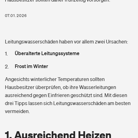
Freizeit
07.01.2026
Pri­vate Haft­pflicht­
Gesundheit
Leitungswasserschäden haben vor allem zwei Ursachen:
Rechts­schutz­ver­si­che­rung
Private Krankenversicherung
Überalterte Leitungssysteme
Fahrradversicherung
Frost im Winter
Zahnzusatzversicherung
Unfallversicherung
Angesichts winterlicher Temperaturen sollten
Dread-Disease-Versicherung
Hausbesitzer überprüfen, ob ihre Wasserleitungen
Kinderunfall­ver­si­che­rung
ausreichend gegen Einfrieren geschützt sind. Mit diesen
Tierkrankenversicherung
drei Tipps lassen sich Leitungswasserschäden am besten
Kinderinvalidität
vermeiden.
Zur Übersicht
Reiseversicherung
1. Ausreichend Heizen
Tools
Hundehalter-Haftpflicht