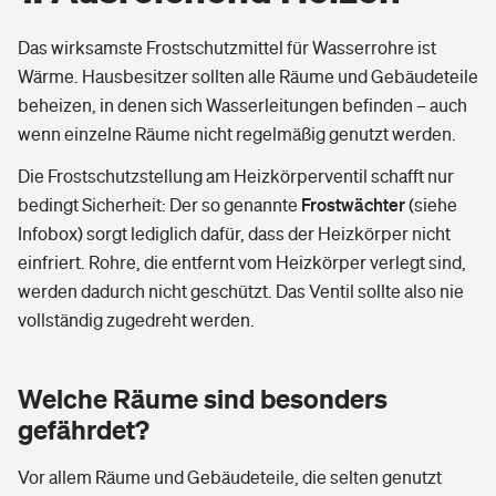
Das wirksamste Frostschutzmittel für Wasserrohre ist
Pferdehalter-Haftpflicht
Wer versichert was: Jetzt Versicherer finden
Wärme. Hausbesitzer sollten alle Räume und Gebäudeteile
beheizen, in denen sich Wasserleitungen befinden – auch
Handyversicherung
Sie haben Fragen?
wenn einzelne Räume nicht regelmäßig genutzt werden.
Private Cyberversicherung
Die Frostschutzstellung am Heizkörperventil schafft nur
Rentenrechner: Wie viel Geld bekomme ich im Alter?
Frostwächter
bedingt Sicherheit: Der so genannte
(siehe
Musikinstrumentenversicherung
Infobox)
sorgt lediglich dafür, dass der Heizkörper nicht
einfriert. Rohre, die entfernt vom Heizkörper verlegt sind,
Zur Übersicht
werden dadurch nicht geschützt. Das Ventil sollte also nie
vollständig zugedreht werden.
Tools
Welche Räume sind besonders
gefährdet?
Kinderunfall-Check: Mehr Sicherheit für deine Kids
Vor allem Räume und Gebäudeteile, die selten genutzt
Typklassen: So ist Ihr Auto eingestuft