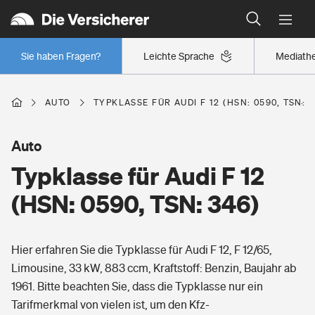
Typklassen: So ist Ihr Auto eingestuft
Wer versichert was: Jetzt Versicherer finden
Regionalklassen: So ist Ihre Region eingestuft
Sie haben Fragen?
Leichte Sprache
Mediath
Wer versichert was: Jetzt Versicherer finden
AUTO
TYPKLASSE FÜR AUDI F 12 (HSN: 0590, TSN: 3
Beruf
Auto
Typklasse für Audi F 12
Berufsunfähigkeitsversicherung
Wohnen
(HSN: 0590, TSN: 346)
Erwerbsunfähigkeitsversicherung
Wohngebäudeversicherung
Hier erfahren Sie die Typklasse für Audi F 12, F 12/65,
Freizeit
Grundfähigkeitsversicherung
Limousine, 33 kW, 883 ccm, Kraftstoff: Benzin, Baujahr ab
Hausratversicherung
1961. Bitte beachten Sie, dass die Typklasse nur ein
Arbeitsrechtsschutz
Pri­vate Haft­pflicht­
Tarifmerkmal von vielen ist, um den Kfz-
Gesundheit
Elementarversicherung