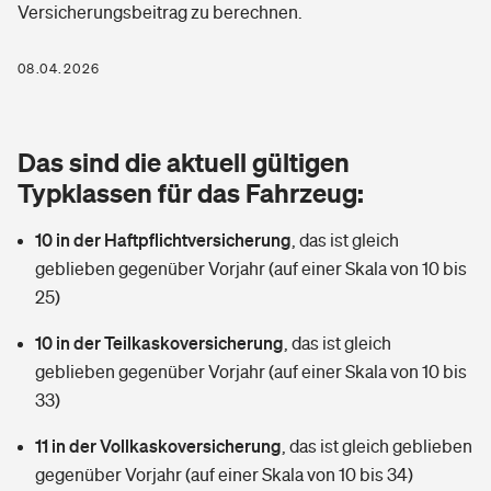
Versicherungsbeitrag zu berechnen.
Berufshaftpflichtversicherung
Rechts­schutz­ver­si­che­rung
Photovoltaik
Private Krankenversicherung
08.04.2026
Zur Übersicht
Fahrradversicherung
Wärmepumpen versichern
Zahnzusatzversicherung
Unfallversicherung
Tools
Das sind die aktuell gültigen
Glasversicherung
Dread-Disease-Versicherung
Typklassen für das Fahrzeug:
Kinderunfall­ver­si­che­rung
Rentenrechner: Wie viel Geld bekomme ich im Alter?
Vermieterrrechtsschutz
Tierkrankenversicherung
10 in der Haftpflichtversicherung
,
das ist gleich
Kinderinvalidität
geblieben gegenüber Vorjahr (auf einer Skala von 10 bis
Wer versichert was: Jetzt Versicherer finden
Mietkautionsversicherung
Zur Übersicht
25)
Reiseversicherung
Sie haben Fragen?
Restkreditversicherung
10 in der Teilkaskoversicherung
,
das ist gleich
Tools
geblieben gegenüber Vorjahr (auf einer Skala von 10 bis
Hundehalter-Haftpflicht
Zur Übersicht
33)
Pferdehalter-Haftpflicht
Wer versichert was: Jetzt Versicherer finden
11 in der Vollkaskoversicherung
,
das ist gleich geblieben
Tools
gegenüber Vorjahr (auf einer Skala von 10 bis 34)
Handyversicherung