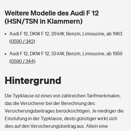
Sie haben Fragen?
Weitere Modelle des Audi F 12
Hochwasser-Check: Wie gefährdet ist Ihr Haus?
Private Cyberversicherung
Rentenrechner: Wie viel Geld bekomme ich im Alter?
(HSN/TSN in Klammern)
Wer versichert was: Jetzt Versicherer finden
Musikinstrumentenversicherung
Audi F 12, DKW F 12, 29 kW, Benzin, Limousine, ab 1963
(0590 / 342)
Sie haben Fragen?
Zur Übersicht
Audi F 12, DKW F 12, 33 kW, Benzin, Limousine, ab 1959
(0590 / 344)
Tools
Hintergrund
Kinderunfall-Check: Mehr Sicherheit für deine Kids
Die Typklasse ist eines von zahlreichen Tarifmerkmalen,
Typklassen: So ist Ihr Auto eingestuft
das die Versicherer bei der Berechnung des
Versicherungsbeitrages berücksichtigen. Je niedriger die
Sie haben Fragen?
Einstufung in der Typklasse, desto günstiger wirkt sich
dies auf den Versicherungsbeitrag aus. Allein eine