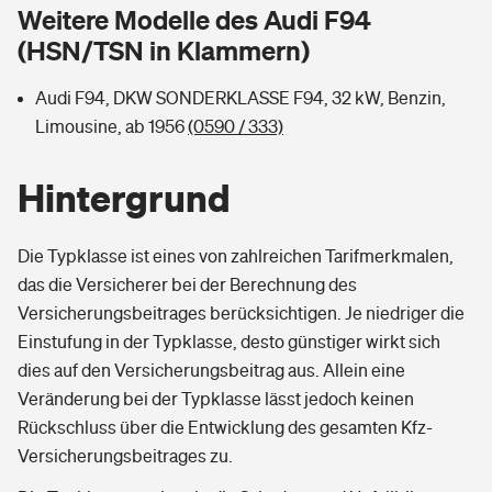
Sie haben Fragen?
Weitere Modelle des Audi F94
(HSN/TSN in Klammern)
Hochwasser-Check: Wie gefährdet ist Ihr Haus?
Private Cyberversicherung
Rentenrechner: Wie viel Geld bekomme ich im Alter?
Audi F94, DKW SONDERKLASSE F94, 32 kW, Benzin,
Wer versichert was: Jetzt Versicherer finden
Musikinstrumentenversicherung
Limousine, ab 1956
(0590 / 333)
Sie haben Fragen?
Zur Übersicht
Hintergrund
Tools
Die Typklasse ist eines von zahlreichen Tarifmerkmalen,
das die Versicherer bei der Berechnung des
Versicherungsbeitrages berücksichtigen. Je niedriger die
Kinderunfall-Check: Mehr Sicherheit für deine Kids
Einstufung in der Typklasse, desto günstiger wirkt sich
dies auf den Versicherungsbeitrag aus. Allein eine
Typklassen: So ist Ihr Auto eingestuft
Veränderung bei der Typklasse lässt jedoch keinen
Rückschluss über die Entwicklung des gesamten Kfz-
Sie haben Fragen?
Versicherungsbeitrages zu.