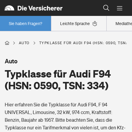
Typklassen: So ist Ihr Auto eingestuft
Wer versichert was: Jetzt Versicherer finden
Regionalklassen: So ist Ihre Region eingestuft
Sie haben Fragen?
Leichte Sprache
Mediath
Wer versichert was: Jetzt Versicherer finden
AUTO
TYPKLASSE FÜR AUDI F94 (HSN: 0590, TSN: 3
Beruf
Auto
Typklasse für Audi F94
Berufsunfähigkeitsversicherung
Wohnen
(HSN: 0590, TSN: 334)
Erwerbsunfähigkeitsversicherung
Wohngebäudeversicherung
Hier erfahren Sie die Typklasse für Audi F94, F 94
Freizeit
Grundfähigkeitsversicherung
UNIVERSAL, Limousine, 32 kW, 974 ccm, Kraftstoff:
Hausratversicherung
Benzin, Baujahr ab 1957. Bitte beachten Sie, dass die
Arbeitsrechtsschutz
Pri­vate Haft­pflicht­
Typklasse nur ein Tarifmerkmal von vielen ist, um den Kfz-
Gesundheit
Elementarversicherung