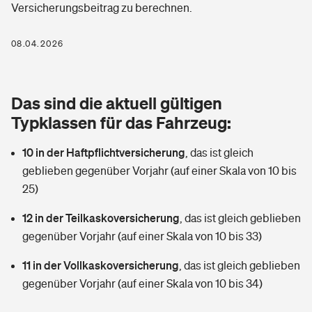
Versicherungsbeitrag zu berechnen.
Berufshaftpflichtversicherung
Rechts­schutz­ver­si­che­rung
Photovoltaik
Private Krankenversicherung
08.04.2026
Zur Übersicht
Fahrradversicherung
Wärmepumpen versichern
Zahnzusatzversicherung
Unfallversicherung
Tools
Das sind die aktuell gültigen
Glasversicherung
Dread-Disease-Versicherung
Typklassen für das Fahrzeug:
Kinderunfall­ver­si­che­rung
Rentenrechner: Wie viel Geld bekomme ich im Alter?
Vermieterrrechtsschutz
Tierkrankenversicherung
10 in der Haftpflichtversicherung
,
das ist gleich
Kinderinvalidität
geblieben gegenüber Vorjahr (auf einer Skala von 10 bis
Wer versichert was: Jetzt Versicherer finden
Mietkautionsversicherung
Zur Übersicht
25)
Reiseversicherung
Sie haben Fragen?
Restkreditversicherung
12 in der Teilkaskoversicherung
,
das ist gleich geblieben
Tools
gegenüber Vorjahr (auf einer Skala von 10 bis 33)
Hundehalter-Haftpflicht
Zur Übersicht
11 in der Vollkaskoversicherung
,
das ist gleich geblieben
Pferdehalter-Haftpflicht
Wer versichert was: Jetzt Versicherer finden
gegenüber Vorjahr (auf einer Skala von 10 bis 34)
Tools
Handyversicherung