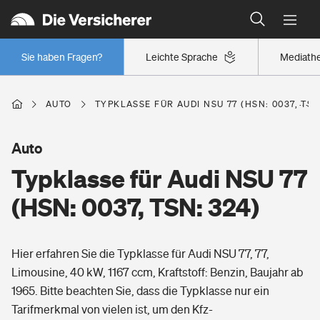
Typklassen: So ist Ihr Auto eingestuft
Wer versichert was: Jetzt Versicherer finden
Regionalklassen: So ist Ihre Region eingestuft
Sie haben Fragen?
Leichte Sprache
Mediath
Wer versichert was: Jetzt Versicherer finden
AUTO
TYPKLASSE FÜR AUDI NSU 77 (HSN: 0037, TSN
Beruf
Auto
Typklasse für Audi NSU 77
Berufsunfähigkeitsversicherung
Wohnen
(HSN: 0037, TSN: 324)
Erwerbsunfähigkeitsversicherung
Wohngebäudeversicherung
Hier erfahren Sie die Typklasse für Audi NSU 77, 77,
Freizeit
Grundfähigkeitsversicherung
Limousine, 40 kW, 1167 ccm, Kraftstoff: Benzin, Baujahr ab
Hausratversicherung
1965. Bitte beachten Sie, dass die Typklasse nur ein
Arbeitsrechtsschutz
Pri­vate Haft­pflicht­
Tarifmerkmal von vielen ist, um den Kfz-
Gesundheit
Elementarversicherung