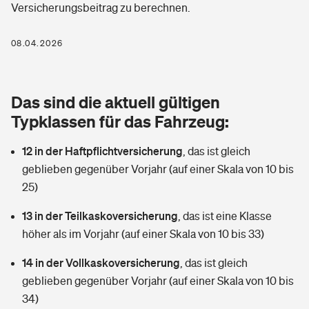
Versicherungsbeitrag zu berechnen.
Berufshaftpflichtversicherung
Rechts­schutz­ver­si­che­rung
Photovoltaik
Private Krankenversicherung
08.04.2026
Zur Übersicht
Fahrradversicherung
Wärmepumpen versichern
Zahnzusatzversicherung
Unfallversicherung
Tools
Das sind die aktuell gültigen
Glasversicherung
Dread-Disease-Versicherung
Typklassen für das Fahrzeug:
Kinderunfall­ver­si­che­rung
Rentenrechner: Wie viel Geld bekomme ich im Alter?
Vermieterrrechtsschutz
Tierkrankenversicherung
12 in der Haftpflichtversicherung
,
das ist gleich
Kinderinvalidität
geblieben gegenüber Vorjahr (auf einer Skala von 10 bis
Wer versichert was: Jetzt Versicherer finden
Mietkautionsversicherung
Zur Übersicht
25)
Reiseversicherung
Sie haben Fragen?
Restkreditversicherung
13 in der Teilkaskoversicherung
,
das ist eine Klasse
Tools
höher als im Vorjahr (auf einer Skala von 10 bis 33)
Hundehalter-Haftpflicht
Zur Übersicht
14 in der Vollkaskoversicherung
,
das ist gleich
Pferdehalter-Haftpflicht
Wer versichert was: Jetzt Versicherer finden
geblieben gegenüber Vorjahr (auf einer Skala von 10 bis
Tools
34)
Handyversicherung