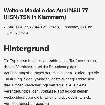
Sie haben Fragen?
Weitere Modelle des Audi NSU 77
Hochwasser-Check: Wie gefährdet ist Ihr Haus?
Private Cyberversicherung
Rentenrechner: Wie viel Geld bekomme ich im Alter?
(HSN/TSN in Klammern)
Wer versichert was: Jetzt Versicherer finden
Musikinstrumentenversicherung
Audi NSU 77, 77, 44 kW, Benzin, Limousine, ab 1965
(0037 / 325)
Sie haben Fragen?
Zur Übersicht
Hintergrund
Tools
Die Typklasse ist eines von zahlreichen Tarifmerkmalen,
das die Versicherer bei der Berechnung des
Kinderunfall-Check: Mehr Sicherheit für deine Kids
Versicherungsbeitrages berücksichtigen. Je niedriger die
Einstufung in der Typklasse, desto günstiger wirkt sich
Typklassen: So ist Ihr Auto eingestuft
dies auf den Versicherungsbeitrag aus. Allein eine
Veränderung bei der Typklasse lässt jedoch keinen
Sie haben Fragen?
Rückschluss über die Entwicklung des gesamten Kfz-
Versicherungsbeitrages zu.