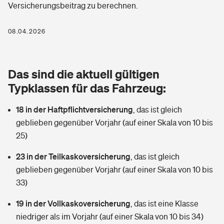
Versicherungsbeitrag zu berechnen.
Berufshaftpflichtversicherung
Rechts­schutz­ver­si­che­rung
Photovoltaik
Private Krankenversicherung
08.04.2026
Zur Übersicht
Fahrradversicherung
Wärmepumpen versichern
Zahnzusatzversicherung
Unfallversicherung
Tools
Das sind die aktuell gültigen
Glasversicherung
Dread-Disease-Versicherung
Typklassen für das Fahrzeug:
Kinderunfall­ver­si­che­rung
Rentenrechner: Wie viel Geld bekomme ich im Alter?
Vermieterrrechtsschutz
Tierkrankenversicherung
18 in der Haftpflichtversicherung
,
das ist gleich
Kinderinvalidität
geblieben gegenüber Vorjahr (auf einer Skala von 10 bis
Wer versichert was: Jetzt Versicherer finden
Mietkautionsversicherung
Zur Übersicht
25)
Reiseversicherung
Sie haben Fragen?
Restkreditversicherung
23 in der Teilkaskoversicherung
,
das ist gleich
Tools
geblieben gegenüber Vorjahr (auf einer Skala von 10 bis
Hundehalter-Haftpflicht
Zur Übersicht
33)
Pferdehalter-Haftpflicht
Wer versichert was: Jetzt Versicherer finden
19 in der Vollkaskoversicherung
,
das ist eine Klasse
Tools
niedriger als im Vorjahr (auf einer Skala von 10 bis 34)
Handyversicherung