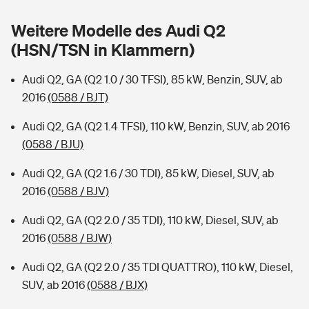
Sie haben Fragen?
Weitere Modelle des Audi Q2
Hochwasser-Check: Wie gefährdet ist Ihr Haus?
Private Cyberversicherung
Rentenrechner: Wie viel Geld bekomme ich im Alter?
(HSN/TSN in Klammern)
Wer versichert was: Jetzt Versicherer finden
Musikinstrumentenversicherung
Audi Q2, GA (Q2 1.0 / 30 TFSI), 85 kW, Benzin, SUV, ab
2016
(0588 / BJT)
Sie haben Fragen?
Zur Übersicht
Audi Q2, GA (Q2 1.4 TFSI), 110 kW, Benzin, SUV, ab 2016
(0588 / BJU)
Tools
Audi Q2, GA (Q2 1.6 / 30 TDI), 85 kW, Diesel, SUV, ab
2016
(0588 / BJV)
Kinderunfall-Check: Mehr Sicherheit für deine Kids
Audi Q2, GA (Q2 2.0 / 35 TDI), 110 kW, Diesel, SUV, ab
Typklassen: So ist Ihr Auto eingestuft
2016
(0588 / BJW)
Audi Q2, GA (Q2 2.0 / 35 TDI QUATTRO), 110 kW, Diesel,
Sie haben Fragen?
SUV, ab 2016
(0588 / BJX)