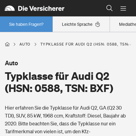
Typklassen: So ist Ihr Auto eingestuft
Wer versichert was: Jetzt Versicherer finden
Regionalklassen: So ist Ihre Region eingestuft
Sie haben Fragen?
Leichte Sprache
Mediath
Wer versichert was: Jetzt Versicherer finden
AUTO
TYPKLASSE FÜR AUDI Q2 (HSN: 0588, TSN: B
Beruf
Auto
Typklasse für Audi Q2
Berufsunfähigkeitsversicherung
Wohnen
(HSN: 0588, TSN: BXF)
Erwerbsunfähigkeitsversicherung
Wohngebäudeversicherung
Hier erfahren Sie die Typklasse für Audi Q2, GA (Q2 30
Freizeit
Grundfähigkeitsversicherung
TDI), SUV, 85 kW, 1968 ccm, Kraftstoff: Diesel, Baujahr ab
Hausratversicherung
2020. Bitte beachten Sie, dass die Typklasse nur ein
Arbeitsrechtsschutz
Pri­vate Haft­pflicht­
Tarifmerkmal von vielen ist, um den Kfz-
Gesundheit
Elementarversicherung