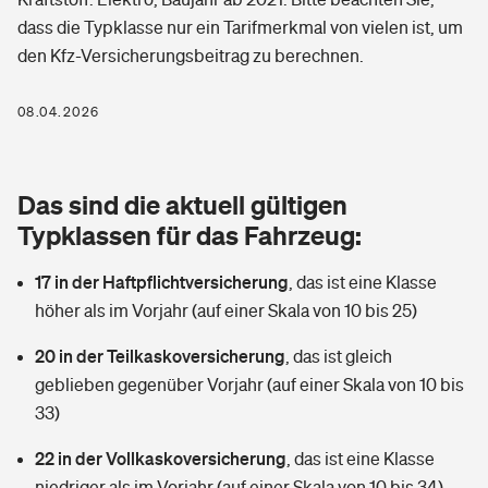
Berufshaftpflichtversicherung
dass die Typklasse nur ein Tarifmerkmal von vielen ist, um
Rechts­schutz­ver­si­che­rung
den Kfz-Versicherungsbeitrag zu berechnen.
Photovoltaik
Private Krankenversicherung
Zur Übersicht
Fahrradversicherung
Wärmepumpen versichern
08.04.2026
Zahnzusatzversicherung
Unfallversicherung
Tools
Glasversicherung
Dread-Disease-Versicherung
Das sind die aktuell gültigen
Kinderunfall­ver­si­che­rung
Rentenrechner: Wie viel Geld bekomme ich im Alter?
Vermieterrrechtsschutz
Typklassen für das Fahrzeug:
Tierkrankenversicherung
Kinderinvalidität
17 in der Haftpflichtversicherung
,
das ist eine Klasse
Wer versichert was: Jetzt Versicherer finden
Mietkautionsversicherung
Zur Übersicht
höher als im Vorjahr (auf einer Skala von 10 bis 25)
Reiseversicherung
Sie haben Fragen?
Restkreditversicherung
20 in der Teilkaskoversicherung
,
das ist gleich
Tools
Hundehalter-Haftpflicht
geblieben gegenüber Vorjahr (auf einer Skala von 10 bis
Zur Übersicht
33)
Pferdehalter-Haftpflicht
Wer versichert was: Jetzt Versicherer finden
22 in der Vollkaskoversicherung
,
das ist eine Klasse
Tools
Handyversicherung
niedriger als im Vorjahr (auf einer Skala von 10 bis 34)