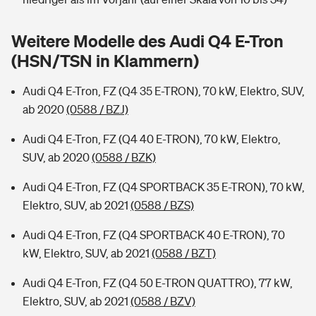
Sie haben Fragen?
Hochwasser-Check: Wie gefährdet ist Ihr Haus?
Private Cyberversicherung
Weitere Modelle des Audi Q4 E-Tron
Rentenrechner: Wie viel Geld bekomme ich im Alter?
(HSN/TSN in Klammern)
Wer versichert was: Jetzt Versicherer finden
Musikinstrumentenversicherung
Audi Q4 E-Tron, FZ (Q4 35 E-TRON), 70 kW, Elektro, SUV,
Sie haben Fragen?
Zur Übersicht
ab 2020
(0588 / BZJ)
Audi Q4 E-Tron, FZ (Q4 40 E-TRON), 70 kW, Elektro,
Tools
SUV, ab 2020
(0588 / BZK)
Audi Q4 E-Tron, FZ (Q4 SPORTBACK 35 E-TRON), 70 kW,
Kinderunfall-Check: Mehr Sicherheit für deine Kids
Elektro, SUV, ab 2021
(0588 / BZS)
Audi Q4 E-Tron, FZ (Q4 SPORTBACK 40 E-TRON), 70
Typklassen: So ist Ihr Auto eingestuft
kW, Elektro, SUV, ab 2021
(0588 / BZT)
Sie haben Fragen?
Audi Q4 E-Tron, FZ (Q4 50 E-TRON QUATTRO), 77 kW,
Elektro, SUV, ab 2021
(0588 / BZV)