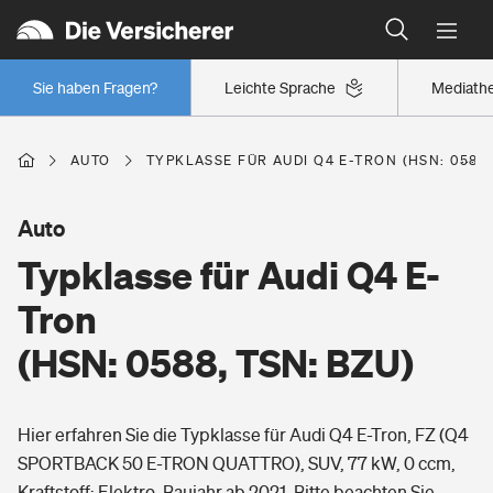
Typklassen: So ist Ihr Auto eingestuft
Wer versichert was: Jetzt Versicherer finden
Regionalklassen: So ist Ihre Region eingestuft
Sie haben Fragen?
Leichte Sprache
Mediath
Wer versichert was: Jetzt Versicherer finden
AUTO
TYPKLASSE FÜR AUDI Q4 E-TRON (HSN: 0588,
Beruf
Auto
Typklasse für Audi Q4 E-
Berufsunfähigkeitsversicherung
Wohnen
Tron
Erwerbsunfähigkeitsversicherung
(HSN: 0588, TSN: BZU)
Wohngebäudeversicherung
Freizeit
Grundfähigkeitsversicherung
Hier erfahren Sie die Typklasse für Audi Q4 E-Tron, FZ (Q4
Hausratversicherung
Arbeitsrechtsschutz
SPORTBACK 50 E-TRON QUATTRO), SUV, 77 kW, 0 ccm,
Pri­vate Haft­pflicht­
Gesundheit
Kraftstoff: Elektro, Baujahr ab 2021. Bitte beachten Sie,
Elementarversicherung