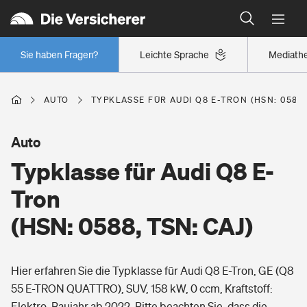
Typklassen: So ist Ihr Auto eingestuft
Wer versichert was: Jetzt Versicherer finden
Regionalklassen: So ist Ihre Region eingestuft
Sie haben Fragen?
Leichte Sprache
Mediath
Wer versichert was: Jetzt Versicherer finden
AUTO
TYPKLASSE FÜR AUDI Q8 E-TRON (HSN: 0588,
Beruf
Auto
Typklasse für Audi Q8 E-
Berufsunfähigkeitsversicherung
Wohnen
Tron
Erwerbsunfähigkeitsversicherung
(HSN: 0588, TSN: CAJ)
Wohngebäudeversicherung
Freizeit
Grundfähigkeitsversicherung
Hier erfahren Sie die Typklasse für Audi Q8 E-Tron, GE (Q8
Hausratversicherung
Arbeitsrechtsschutz
55 E-TRON QUATTRO), SUV, 158 kW, 0 ccm, Kraftstoff:
Pri­vate Haft­pflicht­
Gesundheit
Elektro, Baujahr ab 2022. Bitte beachten Sie, dass die
Elementarversicherung