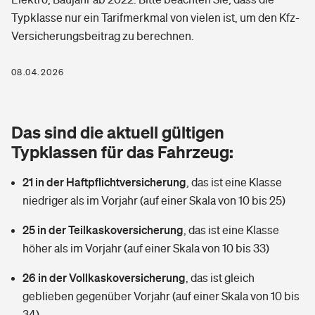
Berufshaftpflichtversicherung
Typklasse nur ein Tarifmerkmal von vielen ist, um den Kfz-
Rechts­schutz­ver­si­che­rung
Versicherungsbeitrag zu berechnen.
Photovoltaik
Private Krankenversicherung
Zur Übersicht
Fahrradversicherung
Wärmepumpen versichern
08.04.2026
Zahnzusatzversicherung
Unfallversicherung
Tools
Glasversicherung
Dread-Disease-Versicherung
Das sind die aktuell gültigen
Kinderunfall­ver­si­che­rung
Rentenrechner: Wie viel Geld bekomme ich im Alter?
Vermieterrrechtsschutz
Typklassen für das Fahrzeug:
Tierkrankenversicherung
Kinderinvalidität
21 in der Haftpflichtversicherung
,
das ist eine Klasse
Wer versichert was: Jetzt Versicherer finden
Mietkautionsversicherung
Zur Übersicht
niedriger als im Vorjahr (auf einer Skala von 10 bis 25)
Reiseversicherung
Sie haben Fragen?
Restkreditversicherung
25 in der Teilkaskoversicherung
,
das ist eine Klasse
Tools
Hundehalter-Haftpflicht
höher als im Vorjahr (auf einer Skala von 10 bis 33)
Zur Übersicht
26 in der Vollkaskoversicherung
Pferdehalter-Haftpflicht
,
das ist gleich
Wer versichert was: Jetzt Versicherer finden
geblieben gegenüber Vorjahr (auf einer Skala von 10 bis
Tools
Handyversicherung
34)