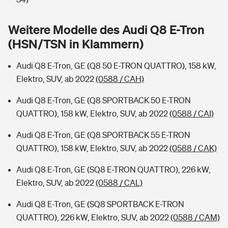
Sie haben Fragen?
Hochwasser-Check: Wie gefährdet ist Ihr Haus?
Private Cyberversicherung
Weitere Modelle des Audi Q8 E-Tron
Rentenrechner: Wie viel Geld bekomme ich im Alter?
(HSN/TSN in Klammern)
Wer versichert was: Jetzt Versicherer finden
Musikinstrumentenversicherung
Audi Q8 E-Tron, GE (Q8 50 E-TRON QUATTRO), 158 kW,
Sie haben Fragen?
Zur Übersicht
Elektro, SUV, ab 2022
(0588 / CAH)
Audi Q8 E-Tron, GE (Q8 SPORTBACK 50 E-TRON
Tools
QUATTRO), 158 kW, Elektro, SUV, ab 2022
(0588 / CAI)
Audi Q8 E-Tron, GE (Q8 SPORTBACK 55 E-TRON
Kinderunfall-Check: Mehr Sicherheit für deine Kids
QUATTRO), 158 kW, Elektro, SUV, ab 2022
(0588 / CAK)
Audi Q8 E-Tron, GE (SQ8 E-TRON QUATTRO), 226 kW,
Typklassen: So ist Ihr Auto eingestuft
Elektro, SUV, ab 2022
(0588 / CAL)
Sie haben Fragen?
Audi Q8 E-Tron, GE (SQ8 SPORTBACK E-TRON
QUATTRO), 226 kW, Elektro, SUV, ab 2022
(0588 / CAM)