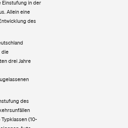
 Einstufung in der
s. Allein eine
 Entwicklung des
eutschland
 die
en drei Jahre
 zugelassenen
instufung des
kehrsunfällen
 Typklassen (10-