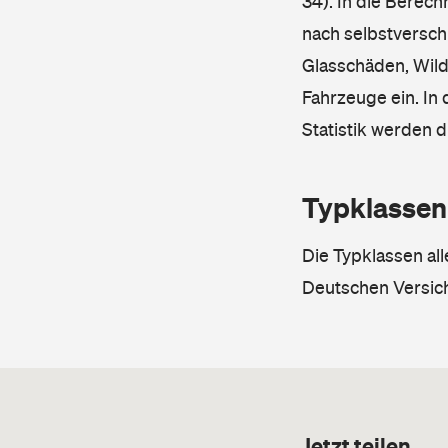
34). In die Berec
nach selbstverschu
Glasschäden, Wild
Fahrzeuge ein. In 
Statistik werden 
Typklassen
Die Typklassen al
Deutschen Versic
Jetzt teilen