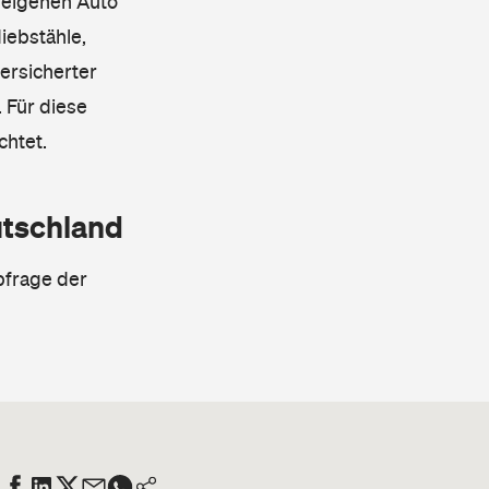
 eigenen Auto
iebstähle,
ersicherter
 Für diese
chtet.
utschland
bfrage der