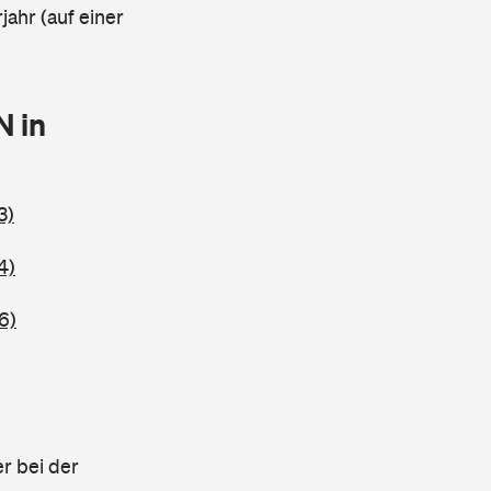
jahr (auf einer
N in
3)
4)
6)
r bei der