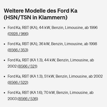
Sie haben Fragen?
Weitere Modelle des Ford Ka
Hochwasser-Check: Wie gefährdet ist Ihr Haus?
Private Cyberversicherung
Rentenrechner: Wie viel Geld bekomme ich im Alter?
(HSN/TSN in Klammern)
Wer versichert was: Jetzt Versicherer finden
Musikinstrumentenversicherung
Ford Ka, RBT (KA), 44 kW, Benzin, Limousine, ab 1996
(0928 / 966)
Sie haben Fragen?
Zur Übersicht
Ford Ka, RBT (KA), 36 kW, Benzin, Limousine, ab 1998
(8566 / 353)
Tools
Ford Ka, RBT (KA 1.3), 44 kW, Benzin, Limousine, ab
2002
(8566 / 521)
Kinderunfall-Check: Mehr Sicherheit für deine Kids
Ford Ka, RBT (KA 1.3), 51 kW, Benzin, Limousine, ab 2002
Typklassen: So ist Ihr Auto eingestuft
(8566 / 522)
Ford Ka, RBT (KA 1.6), 70 kW, Benzin, Limousine, ab
Sie haben Fragen?
2003
(8566 / 536)