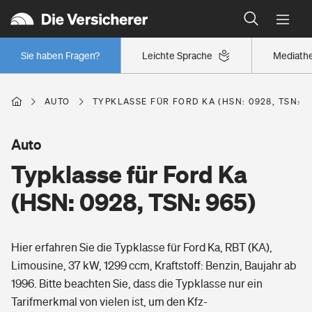
Typklassen: So ist Ihr Auto eingestuft
Wer versichert was: Jetzt Versicherer finden
Regionalklassen: So ist Ihre Region eingestuft
Sie haben Fragen?
Leichte Sprache
Mediath
Wer versichert was: Jetzt Versicherer finden
AUTO
TYPKLASSE FÜR FORD KA (HSN: 0928, TSN: 9
Beruf
Auto
Typklasse für Ford Ka
Berufsunfähigkeitsversicherung
Wohnen
(HSN: 0928, TSN: 965)
Erwerbsunfähigkeitsversicherung
Wohngebäudeversicherung
Hier erfahren Sie die Typklasse für Ford Ka, RBT (KA),
Freizeit
Grundfähigkeitsversicherung
Limousine, 37 kW, 1299 ccm, Kraftstoff: Benzin, Baujahr ab
Hausratversicherung
1996. Bitte beachten Sie, dass die Typklasse nur ein
Arbeitsrechtsschutz
Pri­vate Haft­pflicht­
Tarifmerkmal von vielen ist, um den Kfz-
Gesundheit
Elementarversicherung