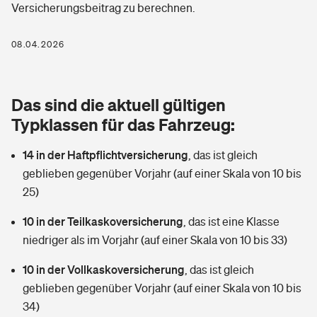
Versicherungsbeitrag zu berechnen.
Berufshaftpflichtversicherung
Rechts­schutz­ver­si­che­rung
Photovoltaik
Private Krankenversicherung
08.04.2026
Zur Übersicht
Fahrradversicherung
Wärmepumpen versichern
Zahnzusatzversicherung
Unfallversicherung
Tools
Das sind die aktuell gültigen
Glasversicherung
Dread-Disease-Versicherung
Typklassen für das Fahrzeug:
Kinderunfall­ver­si­che­rung
Rentenrechner: Wie viel Geld bekomme ich im Alter?
Vermieterrrechtsschutz
Tierkrankenversicherung
14 in der Haftpflichtversicherung
,
das ist gleich
Kinderinvalidität
geblieben gegenüber Vorjahr (auf einer Skala von 10 bis
Wer versichert was: Jetzt Versicherer finden
Mietkautionsversicherung
Zur Übersicht
25)
Reiseversicherung
Sie haben Fragen?
Restkreditversicherung
10 in der Teilkaskoversicherung
,
das ist eine Klasse
Tools
niedriger als im Vorjahr (auf einer Skala von 10 bis 33)
Hundehalter-Haftpflicht
Zur Übersicht
10 in der Vollkaskoversicherung
,
das ist gleich
Pferdehalter-Haftpflicht
Wer versichert was: Jetzt Versicherer finden
geblieben gegenüber Vorjahr (auf einer Skala von 10 bis
Tools
34)
Handyversicherung