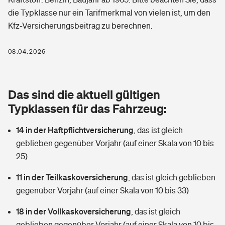
Berufshaftpflichtversicherung
die Typklasse nur ein Tarifmerkmal von vielen ist, um den
Rechts­schutz­ver­si­che­rung
Kfz-Versicherungsbeitrag zu berechnen.
Photovoltaik
Private Krankenversicherung
Zur Übersicht
Fahrradversicherung
Wärmepumpen versichern
08.04.2026
Zahnzusatzversicherung
Unfallversicherung
Tools
Glasversicherung
Dread-Disease-Versicherung
Das sind die aktuell gültigen
Kinderunfall­ver­si­che­rung
Rentenrechner: Wie viel Geld bekomme ich im Alter?
Vermieterrrechtsschutz
Typklassen für das Fahrzeug:
Tierkrankenversicherung
Kinderinvalidität
14 in der Haftpflichtversicherung
,
das ist gleich
Wer versichert was: Jetzt Versicherer finden
Mietkautionsversicherung
Zur Übersicht
geblieben gegenüber Vorjahr (auf einer Skala von 10 bis
Reiseversicherung
25)
Sie haben Fragen?
Restkreditversicherung
Tools
Hundehalter-Haftpflicht
11 in der Teilkaskoversicherung
,
das ist gleich geblieben
Zur Übersicht
gegenüber Vorjahr (auf einer Skala von 10 bis 33)
Pferdehalter-Haftpflicht
Wer versichert was: Jetzt Versicherer finden
18 in der Vollkaskoversicherung
,
das ist gleich
Tools
Handyversicherung
geblieben gegenüber Vorjahr (auf einer Skala von 10 bis