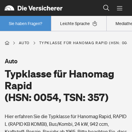
Typklassen: So ist Ihr Auto eingestuft
Wer versichert was: Jetzt Versicherer finden
Regionalklassen: So ist Ihre Region eingestuft
Sie haben Fragen?
Leichte Sprache
Mediath
Wer versichert was: Jetzt Versicherer finden
AUTO
TYPKLASSE FÜR HANOMAG RAPID (HSN: 0054,
Beruf
Auto
Typklasse für Hanomag
Berufsunfähigkeitsversicherung
Wohnen
Rapid
Erwerbsunfähigkeitsversicherung
(HSN: 0054, TSN: 357)
Wohngebäudeversicherung
Freizeit
Grundfähigkeitsversicherung
Hier erfahren Sie die Typklasse für Hanomag Rapid, RAPID
Hausratversicherung
Arbeitsrechtsschutz
L (RAPID KB KOMBI), Bus/Kombi, 24 kW, 942 ccm,
Pri­vate Haft­pflicht­
Gesundheit
Kraftstoff: Benzin, Baujahr ab 1965. Bitte beachten Sie, dass
Elementarversicherung