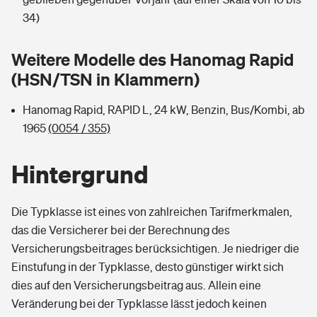
Sie haben Fragen?
34)
Hochwasser-Check: Wie gefährdet ist Ihr Haus?
Private Cyberversicherung
Rentenrechner: Wie viel Geld bekomme ich im Alter?
Weitere Modelle des Hanomag Rapid
Wer versichert was: Jetzt Versicherer finden
Musikinstrumentenversicherung
(HSN/TSN in Klammern)
Sie haben Fragen?
Zur Übersicht
Hanomag Rapid, RAPID L, 24 kW, Benzin, Bus/Kombi, ab
1965
(0054 / 355)
Tools
Hintergrund
Kinderunfall-Check: Mehr Sicherheit für deine Kids
Die Typklasse ist eines von zahlreichen Tarifmerkmalen,
das die Versicherer bei der Berechnung des
Typklassen: So ist Ihr Auto eingestuft
Versicherungsbeitrages berücksichtigen. Je niedriger die
Einstufung in der Typklasse, desto günstiger wirkt sich
Sie haben Fragen?
dies auf den Versicherungsbeitrag aus. Allein eine
Veränderung bei der Typklasse lässt jedoch keinen