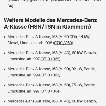
Sie haben Fragen?
34)
Hochwasser-Check: Wie gefährdet ist Ihr Haus?
Private Cyberversicherung
Rentenrechner: Wie viel Geld bekomme ich im Alter?
Weitere Modelle des Mercedes-Benz
Wer versichert was: Jetzt Versicherer finden
Musikinstrumentenversicherung
A-Klasse (HSN/TSN in Klammern)
Sie haben Fragen?
Zur Übersicht
Mercedes-Benz A-Klasse, 168 (A 160 CDI), 44 kW,
Diesel, Limousine, ab 1998
(0710 / 360)
Tools
Mercedes-Benz A-Klasse, 168 (A 140), 60 kW, Benzin,
Limousine, ab 1997
(0710 / 362)
Kinderunfall-Check: Mehr Sicherheit für deine Kids
Mercedes-Benz A-Klasse, 168 (A 190), 92 kW, Benzin,
Limousine, ab 1999
(0710 / 363)
Typklassen: So ist Ihr Auto eingestuft
Mercedes-Benz A-Klasse, 168 (A 160), 75 kW, Benzin,
Limousine, ab 1997
(0710 / 364)
Sie haben Fragen?
Mercedes-Benz A-Klasse, 168 (A 140), 60 kW, Benzin,