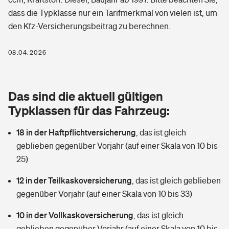
Berufshaftpflichtversicherung
dass die Typklasse nur ein Tarifmerkmal von vielen ist, um
Rechts­schutz­ver­si­che­rung
den Kfz-Versicherungsbeitrag zu berechnen.
Photovoltaik
Private Krankenversicherung
Zur Übersicht
Fahrradversicherung
Wärmepumpen versichern
08.04.2026
Zahnzusatzversicherung
Unfallversicherung
Tools
Glasversicherung
Dread-Disease-Versicherung
Das sind die aktuell gültigen
Kinderunfall­ver­si­che­rung
Rentenrechner: Wie viel Geld bekomme ich im Alter?
Vermieterrrechtsschutz
Typklassen für das Fahrzeug:
Tierkrankenversicherung
Kinderinvalidität
18 in der Haftpflichtversicherung
,
das ist gleich
Wer versichert was: Jetzt Versicherer finden
Mietkautionsversicherung
Zur Übersicht
geblieben gegenüber Vorjahr (auf einer Skala von 10 bis
Reiseversicherung
25)
Sie haben Fragen?
Restkreditversicherung
Tools
Hundehalter-Haftpflicht
12 in der Teilkaskoversicherung
,
das ist gleich geblieben
Zur Übersicht
gegenüber Vorjahr (auf einer Skala von 10 bis 33)
Pferdehalter-Haftpflicht
Wer versichert was: Jetzt Versicherer finden
10 in der Vollkaskoversicherung
,
das ist gleich
Tools
Handyversicherung
geblieben gegenüber Vorjahr (auf einer Skala von 10 bis