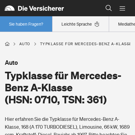
Typklassen: So ist Ihr Auto eingestuft
Wer versichert was: Jetzt Versicherer finden
Regionalklassen: So ist Ihre Region eingestuft
Sie haben Fragen?
Leichte Sprache
Mediath
Wer versichert was: Jetzt Versicherer finden
AUTO
TYPKLASSE FÜR MERCEDES-BENZ A-KLASSE (HS
Beruf
Auto
Typklasse für Mercedes-
Berufsunfähigkeitsversicherung
Wohnen
Benz A-Klasse
Erwerbsunfähigkeitsversicherung
(HSN: 0710, TSN: 361)
Wohngebäudeversicherung
Freizeit
Grundfähigkeitsversicherung
Hier erfahren Sie die Typklasse für Mercedes-Benz A-
Hausratversicherung
Arbeitsrechtsschutz
Klasse, 168 (A 170 TURBODIESEL), Limousine, 66 kW, 1689
Pri­vate Haft­pflicht­
Gesundheit
ccm, Kraftstoff: Diesel, Baujahr ab 1997. Bitte beachten Sie,
Elementarversicherung