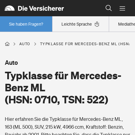
Typklassen: So ist Ihr Auto eingestuft
Wer versichert was: Jetzt Versicherer finden
Regionalklassen: So ist Ihre Region eingestuft
Sie haben Fragen?
Leichte Sprache
Mediath
Wer versichert was: Jetzt Versicherer finden
AUTO
TYPKLASSE FÜR MERCEDES-BENZ ML (HSN: 07
Beruf
Auto
Typklasse für Mercedes-
Berufsunfähigkeitsversicherung
Wohnen
Benz ML
Erwerbsunfähigkeitsversicherung
(HSN: 0710, TSN: 522)
Wohngebäudeversicherung
Freizeit
Grundfähigkeitsversicherung
Hier erfahren Sie die Typklasse für Mercedes-Benz ML,
Hausratversicherung
Arbeitsrechtsschutz
163 (ML 500), SUV, 215 kW, 4966 ccm, Kraftstoff: Benzin,
Pri­vate Haft­pflicht­
Gesundheit
Baujahr ab 2001. Bitte beachten Sie, dass die Typklasse nur
Elementarversicherung