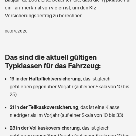
Berufshaftpflichtversicherung
ein Tarifmerkmal von vielen ist, um den Kfz-
Rechts­schutz­ver­si­che­rung
Versicherungsbeitrag zu berechnen.
Photovoltaik
Private Krankenversicherung
Zur Übersicht
Fahrradversicherung
Wärmepumpen versichern
08.04.2026
Zahnzusatzversicherung
Unfallversicherung
Tools
Glasversicherung
Dread-Disease-Versicherung
Das sind die aktuell gültigen
Kinderunfall­ver­si­che­rung
Rentenrechner: Wie viel Geld bekomme ich im Alter?
Vermieterrrechtsschutz
Typklassen für das Fahrzeug:
Tierkrankenversicherung
Kinderinvalidität
19 in der Haftpflichtversicherung
,
das ist gleich
Wer versichert was: Jetzt Versicherer finden
Mietkautionsversicherung
Zur Übersicht
geblieben gegenüber Vorjahr (auf einer Skala von 10 bis
Reiseversicherung
25)
Sie haben Fragen?
Restkreditversicherung
Tools
Hundehalter-Haftpflicht
21 in der Teilkaskoversicherung
,
das ist eine Klasse
Zur Übersicht
niedriger als im Vorjahr (auf einer Skala von 10 bis 33)
Pferdehalter-Haftpflicht
Wer versichert was: Jetzt Versicherer finden
23 in der Vollkaskoversicherung
,
das ist gleich
Tools
Handyversicherung
geblieben gegenüber Vorjahr (auf einer Skala von 10 bis