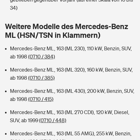
Sie haben Fragen?
34)
Hochwasser-Check: Wie gefährdet ist Ihr Haus?
Private Cyberversicherung
Rentenrechner: Wie viel Geld bekomme ich im Alter?
Weitere Modelle des Mercedes-Benz
Wer versichert was: Jetzt Versicherer finden
Musikinstrumentenversicherung
ML (HSN/TSN in Klammern)
Sie haben Fragen?
Zur Übersicht
Mercedes-Benz ML, 163 (ML 230), 110 kW, Benzin, SUV,
ab 1998
(0710 / 384)
Tools
Mercedes-Benz ML, 163 (ML 320), 160 kW, Benzin, SUV,
ab 1998
(0710 / 385)
Kinderunfall-Check: Mehr Sicherheit für deine Kids
Mercedes-Benz ML, 163 (ML 430), 200 kW, Benzin, SUV,
ab 1998
(0710 / 415)
Typklassen: So ist Ihr Auto eingestuft
Mercedes-Benz ML, 163 (ML 270 CDI), 120 kW, Diesel,
SUV, ab 1999
(0710 / 448)
Sie haben Fragen?
Mercedes-Benz ML, 163 (ML 55 AMG), 255 kW, Benzin,