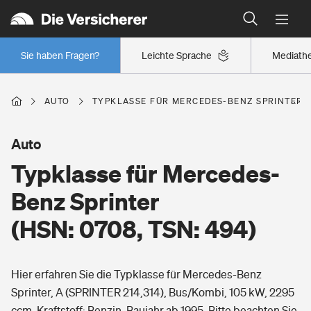
Typklassen: So ist Ihr Auto eingestuft
Wer versichert was: Jetzt Versicherer finden
Regionalklassen: So ist Ihre Region eingestuft
Sie haben Fragen?
Leichte Sprache
Mediath
Wer versichert was: Jetzt Versicherer finden
AUTO
TYPKLASSE FÜR MERCEDES-BENZ SPRINTER (H
Beruf
Auto
Typklasse für Mercedes-
Berufsunfähigkeitsversicherung
Wohnen
Benz Sprinter
Erwerbsunfähigkeitsversicherung
(HSN: 0708, TSN: 494)
Wohngebäudeversicherung
Freizeit
Grundfähigkeitsversicherung
Hier erfahren Sie die Typklasse für Mercedes-Benz
Hausratversicherung
Arbeitsrechtsschutz
Sprinter, A (SPRINTER 214,314), Bus/Kombi, 105 kW, 2295
Pri­vate Haft­pflicht­
Gesundheit
ccm, Kraftstoff: Benzin, Baujahr ab 1995. Bitte beachten Sie,
Elementarversicherung