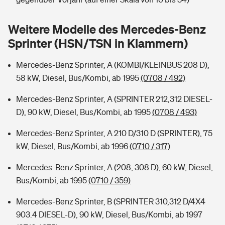
Sie haben Fragen?
Hochwasser-Check: Wie gefährdet ist Ihr Haus?
Private Cyberversicherung
Weitere Modelle des Mercedes-Benz
Rentenrechner: Wie viel Geld bekomme ich im Alter?
Sprinter (HSN/TSN in Klammern)
Wer versichert was: Jetzt Versicherer finden
Musikinstrumentenversicherung
Mercedes-Benz Sprinter, A (KOMBI/KLEINBUS 208 D),
Sie haben Fragen?
Zur Übersicht
58 kW, Diesel, Bus/Kombi, ab 1995
(0708 / 492)
Mercedes-Benz Sprinter, A (SPRINTER 212,312 DIESEL-
Tools
D), 90 kW, Diesel, Bus/Kombi, ab 1995
(0708 / 493)
Mercedes-Benz Sprinter, A 210 D/310 D (SPRINTER), 75
Kinderunfall-Check: Mehr Sicherheit für deine Kids
kW, Diesel, Bus/Kombi, ab 1996
(0710 / 317)
Mercedes-Benz Sprinter, A (208, 308 D), 60 kW, Diesel,
Typklassen: So ist Ihr Auto eingestuft
Bus/Kombi, ab 1995
(0710 / 359)
Sie haben Fragen?
Mercedes-Benz Sprinter, B (SPRINTER 310,312 D/4X4
903.4 DIESEL-D), 90 kW, Diesel, Bus/Kombi, ab 1997