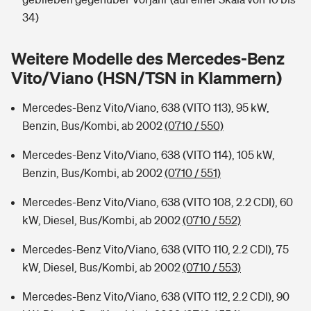
Sie haben Fragen?
34)
Hochwasser-Check: Wie gefährdet ist Ihr Haus?
Private Cyberversicherung
Rentenrechner: Wie viel Geld bekomme ich im Alter?
Weitere Modelle des Mercedes-Benz
Wer versichert was: Jetzt Versicherer finden
Musikinstrumentenversicherung
Vito/Viano (HSN/TSN in Klammern)
Sie haben Fragen?
Zur Übersicht
Mercedes-Benz Vito/Viano, 638 (VITO 113), 95 kW,
Benzin, Bus/Kombi, ab 2002
(0710 / 550)
Tools
Mercedes-Benz Vito/Viano, 638 (VITO 114), 105 kW,
Benzin, Bus/Kombi, ab 2002
(0710 / 551)
Kinderunfall-Check: Mehr Sicherheit für deine Kids
Mercedes-Benz Vito/Viano, 638 (VITO 108, 2.2 CDI), 60
kW, Diesel, Bus/Kombi, ab 2002
(0710 / 552)
Typklassen: So ist Ihr Auto eingestuft
Mercedes-Benz Vito/Viano, 638 (VITO 110, 2.2 CDI), 75
kW, Diesel, Bus/Kombi, ab 2002
(0710 / 553)
Sie haben Fragen?
Mercedes-Benz Vito/Viano, 638 (VITO 112, 2.2 CDI), 90