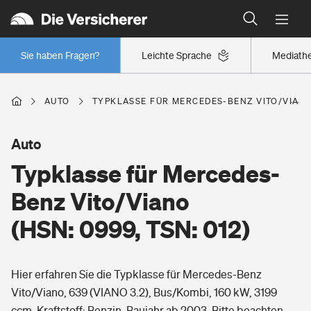
Typklassen: So ist Ihr Auto eingestuft
Wer versichert was: Jetzt Versicherer finden
Regionalklassen: So ist Ihre Region eingestuft
Sie haben Fragen?
Leichte Sprache
Mediath
Wer versichert was: Jetzt Versicherer finden
AUTO
TYPKLASSE FÜR MERCEDES-BENZ VITO/VIANO 
Beruf
Auto
Typklasse für Mercedes-
Berufsunfähigkeitsversicherung
Wohnen
Benz Vito/Viano
Erwerbsunfähigkeitsversicherung
(HSN: 0999, TSN: 012)
Wohngebäudeversicherung
Freizeit
Grundfähigkeitsversicherung
Hier erfahren Sie die Typklasse für Mercedes-Benz
Hausratversicherung
Arbeitsrechtsschutz
Vito/Viano, 639 (VIANO 3.2), Bus/Kombi, 160 kW, 3199
Pri­vate Haft­pflicht­
Gesundheit
ccm, Kraftstoff: Benzin, Baujahr ab 2003. Bitte beachten
Elementarversicherung