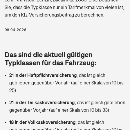
Berufshaftpflichtversicherung
Sie, dass die Typklasse nur ein Tarifmerkmal von vielen ist,
Rechts­schutz­ver­si­che­rung
um den Kfz-Versicherungsbeitrag zu berechnen.
Photovoltaik
Private Krankenversicherung
Zur Übersicht
Fahrradversicherung
Wärmepumpen versichern
08.04.2026
Zahnzusatzversicherung
Unfallversicherung
Tools
Glasversicherung
Dread-Disease-Versicherung
Das sind die aktuell gültigen
Kinderunfall­ver­si­che­rung
Rentenrechner: Wie viel Geld bekomme ich im Alter?
Vermieterrrechtsschutz
Typklassen für das Fahrzeug:
Tierkrankenversicherung
Kinderinvalidität
21 in der Haftpflichtversicherung
,
das ist gleich
Wer versichert was: Jetzt Versicherer finden
Mietkautionsversicherung
Zur Übersicht
geblieben gegenüber Vorjahr (auf einer Skala von 10 bis
Reiseversicherung
25)
Sie haben Fragen?
Restkreditversicherung
Tools
Hundehalter-Haftpflicht
21 in der Teilkaskoversicherung
,
das ist gleich geblieben
Zur Übersicht
gegenüber Vorjahr (auf einer Skala von 10 bis 33)
Pferdehalter-Haftpflicht
Wer versichert was: Jetzt Versicherer finden
18 in der Vollkaskoversicherung
,
das ist gleich
Tools
Handyversicherung
geblieben gegenüber Vorjahr (auf einer Skala von 10 bis