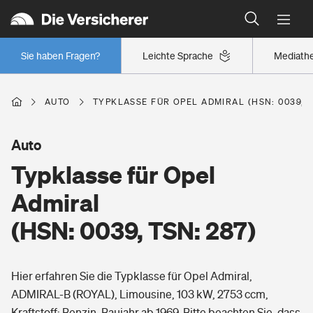
Typklassen: So ist Ihr Auto eingestuft
Wer versichert was: Jetzt Versicherer finden
Regionalklassen: So ist Ihre Region eingestuft
Sie haben Fragen?
Leichte Sprache
Mediath
Wer versichert was: Jetzt Versicherer finden
AUTO
TYPKLASSE FÜR OPEL ADMIRAL (HSN: 0039, T
Beruf
Auto
Typklasse für Opel
Berufsunfähigkeitsversicherung
Wohnen
Admiral
Erwerbsunfähigkeitsversicherung
(HSN: 0039, TSN: 287)
Wohngebäudeversicherung
Freizeit
Grundfähigkeitsversicherung
Hier erfahren Sie die Typklasse für Opel Admiral,
Hausratversicherung
Arbeitsrechtsschutz
ADMIRAL-B (ROYAL), Limousine, 103 kW, 2753 ccm,
Pri­vate Haft­pflicht­
Gesundheit
Kraftstoff: Benzin, Baujahr ab 1969. Bitte beachten Sie, dass
Elementarversicherung