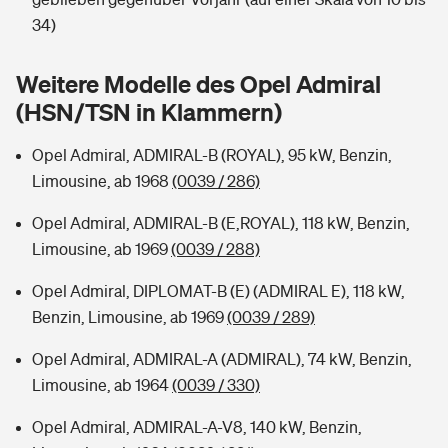
Sie haben Fragen?
34)
Hochwasser-Check: Wie gefährdet ist Ihr Haus?
Private Cyberversicherung
Rentenrechner: Wie viel Geld bekomme ich im Alter?
Weitere Modelle des Opel Admiral
Wer versichert was: Jetzt Versicherer finden
Musikinstrumentenversicherung
(HSN/TSN in Klammern)
Sie haben Fragen?
Zur Übersicht
Opel Admiral, ADMIRAL-B (ROYAL), 95 kW, Benzin,
Limousine, ab 1968
(0039 / 286)
Tools
Opel Admiral, ADMIRAL-B (E,ROYAL), 118 kW, Benzin,
Limousine, ab 1969
(0039 / 288)
Kinderunfall-Check: Mehr Sicherheit für deine Kids
Opel Admiral, DIPLOMAT-B (E) (ADMIRAL E), 118 kW,
Benzin, Limousine, ab 1969
(0039 / 289)
Typklassen: So ist Ihr Auto eingestuft
Opel Admiral, ADMIRAL-A (ADMIRAL), 74 kW, Benzin,
Limousine, ab 1964
(0039 / 330)
Sie haben Fragen?
Opel Admiral, ADMIRAL-A-V8, 140 kW, Benzin,