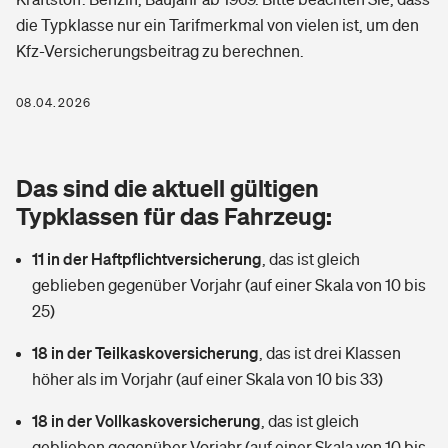
Berufshaftpflichtversicherung
die Typklasse nur ein Tarifmerkmal von vielen ist, um den
Rechts­schutz­ver­si­che­rung
Kfz-Versicherungsbeitrag zu berechnen.
Photovoltaik
Private Krankenversicherung
Zur Übersicht
Fahrradversicherung
Wärmepumpen versichern
08.04.2026
Zahnzusatzversicherung
Unfallversicherung
Tools
Glasversicherung
Dread-Disease-Versicherung
Das sind die aktuell gültigen
Kinderunfall­ver­si­che­rung
Rentenrechner: Wie viel Geld bekomme ich im Alter?
Vermieterrrechtsschutz
Typklassen für das Fahrzeug:
Tierkrankenversicherung
Kinderinvalidität
11 in der Haftpflichtversicherung
,
das ist gleich
Wer versichert was: Jetzt Versicherer finden
Mietkautionsversicherung
Zur Übersicht
geblieben gegenüber Vorjahr (auf einer Skala von 10 bis
Reiseversicherung
25)
Sie haben Fragen?
Restkreditversicherung
Tools
Hundehalter-Haftpflicht
18 in der Teilkaskoversicherung
,
das ist drei Klassen
Zur Übersicht
höher als im Vorjahr (auf einer Skala von 10 bis 33)
Pferdehalter-Haftpflicht
Wer versichert was: Jetzt Versicherer finden
18 in der Vollkaskoversicherung
,
das ist gleich
Tools
Handyversicherung
geblieben gegenüber Vorjahr (auf einer Skala von 10 bis