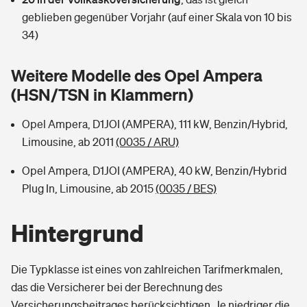
Sie haben Fragen?
geblieben gegenüber Vorjahr (auf einer Skala von 10 bis
Hochwasser-Check: Wie gefährdet ist Ihr Haus?
Private Cyberversicherung
34)
Rentenrechner: Wie viel Geld bekomme ich im Alter?
Wer versichert was: Jetzt Versicherer finden
Musikinstrumentenversicherung
Weitere Modelle des Opel Ampera
(HSN/TSN in Klammern)
Sie haben Fragen?
Zur Übersicht
Opel Ampera, D1JOI (AMPERA), 111 kW, Benzin/Hybrid,
Limousine, ab 2011
(0035 / ARU)
Tools
Opel Ampera, D1JOI (AMPERA), 40 kW, Benzin/Hybrid
Plug In, Limousine, ab 2015
(0035 / BES)
Kinderunfall-Check: Mehr Sicherheit für deine Kids
Hintergrund
Typklassen: So ist Ihr Auto eingestuft
Die Typklasse ist eines von zahlreichen Tarifmerkmalen,
Sie haben Fragen?
das die Versicherer bei der Berechnung des
Versicherungsbeitrages berücksichtigen. Je niedriger die