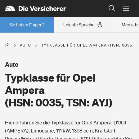
Typklassen: So ist Ihr Auto eingestuft
Wer versichert was: Jetzt Versicherer finden
Regionalklassen: So ist Ihre Region eingestuft
Sie haben Fragen?
Leichte Sprache
Mediath
Wer versichert was: Jetzt Versicherer finden
AUTO
TYPKLASSE FÜR OPEL AMPERA (HSN: 0035, TS
Beruf
Auto
Typklasse für Opel
Berufsunfähigkeitsversicherung
Wohnen
Ampera
Erwerbsunfähigkeitsversicherung
(HSN: 0035, TSN: AYJ)
Wohngebäudeversicherung
Freizeit
Grundfähigkeitsversicherung
Hier erfahren Sie die Typklasse für Opel Ampera, D1JOI
Hausratversicherung
Arbeitsrechtsschutz
(AMPERA), Limousine, 111 kW, 1398 ccm, Kraftstoff:
Pri­vate Haft­pflicht­
Gesundheit
Benzin/Hybrid Plug In, Baujahr ab 2012. Bitte beachten Sie,
Elementarversicherung