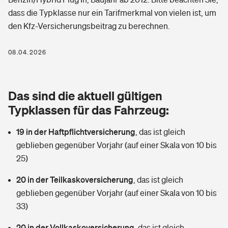
Berufshaftpflichtversicherung
dass die Typklasse nur ein Tarifmerkmal von vielen ist, um
Rechts­schutz­ver­si­che­rung
den Kfz-Versicherungsbeitrag zu berechnen.
Photovoltaik
Private Krankenversicherung
Zur Übersicht
Fahrradversicherung
Wärmepumpen versichern
08.04.2026
Zahnzusatzversicherung
Unfallversicherung
Tools
Glasversicherung
Dread-Disease-Versicherung
Das sind die aktuell gültigen
Kinderunfall­ver­si­che­rung
Rentenrechner: Wie viel Geld bekomme ich im Alter?
Vermieterrrechtsschutz
Typklassen für das Fahrzeug:
Tierkrankenversicherung
Kinderinvalidität
19 in der Haftpflichtversicherung
,
das ist gleich
Wer versichert was: Jetzt Versicherer finden
Mietkautionsversicherung
Zur Übersicht
geblieben gegenüber Vorjahr (auf einer Skala von 10 bis
Reiseversicherung
25)
Sie haben Fragen?
Restkreditversicherung
Tools
Hundehalter-Haftpflicht
20 in der Teilkaskoversicherung
,
das ist gleich
Zur Übersicht
geblieben gegenüber Vorjahr (auf einer Skala von 10 bis
Pferdehalter-Haftpflicht
Wer versichert was: Jetzt Versicherer finden
33)
Tools
20 in der Vollkaskoversicherung
Handyversicherung
,
das ist gleich