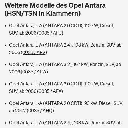
Sie haben Fragen?
Weitere Modelle des Opel Antara
(HSN/TSN in Klammern)
Hochwasser-Check: Wie gefährdet ist Ihr Haus?
Private Cyberversicherung
Rentenrechner: Wie viel Geld bekomme ich im Alter?
Opel Antara, L-A (ANTARA 2.0 CDTI), 110 kW, Diesel,
Wer versichert was: Jetzt Versicherer finden
Musikinstrumentenversicherung
SUV, ab 2006
(0035 / AFU)
Sie haben Fragen?
Zur Übersicht
Opel Antara, L-A (ANTARA 2.4), 103 kW, Benzin, SUV, ab
2006
(0035 / AFV)
Tools
Opel Antara, L-A (ANTARA 3.2), 167 kW, Benzin, SUV, ab
2006
(0035 / AFW)
Kinderunfall-Check: Mehr Sicherheit für deine Kids
Opel Antara, L-A (ANTARA 2.0 CDTI), 110 kW, Diesel,
SUV, ab 2006
(0035 / AFX)
Typklassen: So ist Ihr Auto eingestuft
Opel Antara, L-A (ANTARA 2.0 CDTI), 93 kW, Diesel, SUV,
ab 2007
(0035 / AHQ)
Sie haben Fragen?
Opel Antara, L-A (ANTARA 2.4), 103 kW, Benzin, SUV, ab