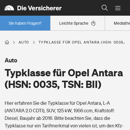
Typklassen: So ist Ihr Auto eingestuft
Wer versichert was: Jetzt Versicherer finden
Regionalklassen: So ist Ihre Region eingestuft
Sie haben Fragen?
Leichte Sprache
Mediath
Wer versichert was: Jetzt Versicherer finden
AUTO
TYPKLASSE FÜR OPEL ANTARA (HSN: 0035, TS
Beruf
Auto
Typklasse für Opel Antara
Berufsunfähigkeitsversicherung
Wohnen
(HSN: 0035, TSN: BII)
Erwerbsunfähigkeitsversicherung
Wohngebäudeversicherung
Hier erfahren Sie die Typklasse für Opel Antara, L-A
Freizeit
Grundfähigkeitsversicherung
(ANTARA 2.0 CDTI), SUV, 125 kW, 1956 ccm, Kraftstoff:
Hausratversicherung
Diesel, Baujahr ab 2016. Bitte beachten Sie, dass die
Arbeitsrechtsschutz
Pri­vate Haft­pflicht­
Typklasse nur ein Tarifmerkmal von vielen ist, um den Kfz-
Gesundheit
Elementarversicherung