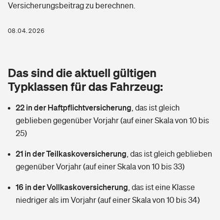
Versicherungsbeitrag zu berechnen.
Berufshaftpflichtversicherung
Rechts­schutz­ver­si­che­rung
Photovoltaik
Private Krankenversicherung
08.04.2026
Zur Übersicht
Fahrradversicherung
Wärmepumpen versichern
Zahnzusatzversicherung
Unfallversicherung
Tools
Das sind die aktuell gültigen
Glasversicherung
Dread-Disease-Versicherung
Typklassen für das Fahrzeug:
Kinderunfall­ver­si­che­rung
Rentenrechner: Wie viel Geld bekomme ich im Alter?
Vermieterrrechtsschutz
Tierkrankenversicherung
22 in der Haftpflichtversicherung
,
das ist gleich
Kinderinvalidität
geblieben gegenüber Vorjahr (auf einer Skala von 10 bis
Wer versichert was: Jetzt Versicherer finden
Mietkautionsversicherung
Zur Übersicht
25)
Reiseversicherung
Sie haben Fragen?
Restkreditversicherung
21 in der Teilkaskoversicherung
,
das ist gleich geblieben
Tools
gegenüber Vorjahr (auf einer Skala von 10 bis 33)
Hundehalter-Haftpflicht
Zur Übersicht
16 in der Vollkaskoversicherung
,
das ist eine Klasse
Pferdehalter-Haftpflicht
Wer versichert was: Jetzt Versicherer finden
niedriger als im Vorjahr (auf einer Skala von 10 bis 34)
Tools
Handyversicherung