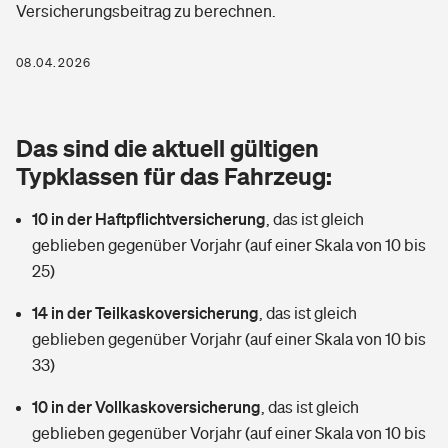
Versicherungsbeitrag zu berechnen.
Berufshaftpflichtversicherung
Rechts­schutz­ver­si­che­rung
Photovoltaik
Private Krankenversicherung
08.04.2026
Zur Übersicht
Fahrradversicherung
Wärmepumpen versichern
Zahnzusatzversicherung
Unfallversicherung
Tools
Das sind die aktuell gültigen
Glasversicherung
Dread-Disease-Versicherung
Typklassen für das Fahrzeug:
Kinderunfall­ver­si­che­rung
Rentenrechner: Wie viel Geld bekomme ich im Alter?
Vermieterrrechtsschutz
Tierkrankenversicherung
10 in der Haftpflichtversicherung
,
das ist gleich
Kinderinvalidität
geblieben gegenüber Vorjahr (auf einer Skala von 10 bis
Wer versichert was: Jetzt Versicherer finden
Mietkautionsversicherung
Zur Übersicht
25)
Reiseversicherung
Sie haben Fragen?
Restkreditversicherung
14 in der Teilkaskoversicherung
,
das ist gleich
Tools
geblieben gegenüber Vorjahr (auf einer Skala von 10 bis
Hundehalter-Haftpflicht
Zur Übersicht
33)
Pferdehalter-Haftpflicht
Wer versichert was: Jetzt Versicherer finden
10 in der Vollkaskoversicherung
,
das ist gleich
Tools
geblieben gegenüber Vorjahr (auf einer Skala von 10 bis
Handyversicherung