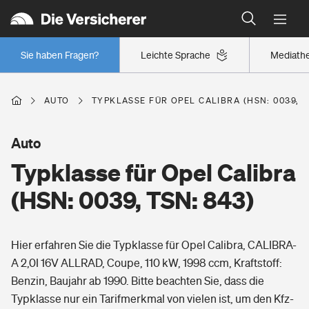
Typklassen: So ist Ihr Auto eingestuft
Wer versichert was: Jetzt Versicherer finden
Regionalklassen: So ist Ihre Region eingestuft
Sie haben Fragen?
Leichte Sprache
Mediath
Wer versichert was: Jetzt Versicherer finden
AUTO
TYPKLASSE FÜR OPEL CALIBRA (HSN: 0039, T
Beruf
Auto
Typklasse für Opel Calibra
Berufsunfähigkeitsversicherung
Wohnen
(HSN: 0039, TSN: 843)
Erwerbsunfähigkeitsversicherung
Wohngebäudeversicherung
Hier erfahren Sie die Typklasse für Opel Calibra, CALIBRA-
Freizeit
Grundfähigkeitsversicherung
A 2,0I 16V ALLRAD, Coupe, 110 kW, 1998 ccm, Kraftstoff:
Hausratversicherung
Benzin, Baujahr ab 1990. Bitte beachten Sie, dass die
Arbeitsrechtsschutz
Pri­vate Haft­pflicht­
Typklasse nur ein Tarifmerkmal von vielen ist, um den Kfz-
Gesundheit
Elementarversicherung