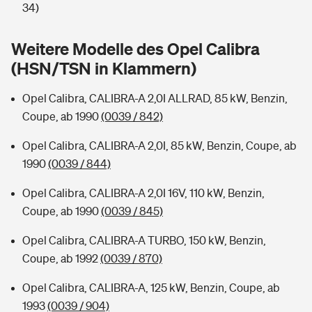
Sie haben Fragen?
34)
Hochwasser-Check: Wie gefährdet ist Ihr Haus?
Private Cyberversicherung
Rentenrechner: Wie viel Geld bekomme ich im Alter?
Weitere Modelle des Opel Calibra
(HSN/TSN in Klammern)
Wer versichert was: Jetzt Versicherer finden
Musikinstrumentenversicherung
Opel Calibra, CALIBRA-A 2,0I ALLRAD, 85 kW, Benzin,
Sie haben Fragen?
Zur Übersicht
Coupe, ab 1990
(0039 / 842)
Opel Calibra, CALIBRA-A 2,0I, 85 kW, Benzin, Coupe, ab
Tools
1990
(0039 / 844)
Opel Calibra, CALIBRA-A 2,0I 16V, 110 kW, Benzin,
Kinderunfall-Check: Mehr Sicherheit für deine Kids
Coupe, ab 1990
(0039 / 845)
Typklassen: So ist Ihr Auto eingestuft
Opel Calibra, CALIBRA-A TURBO, 150 kW, Benzin,
Coupe, ab 1992
(0039 / 870)
Sie haben Fragen?
Opel Calibra, CALIBRA-A, 125 kW, Benzin, Coupe, ab
1993
(0039 / 904)