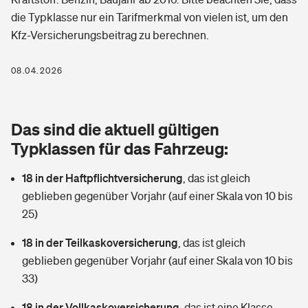
Berufshaftpflichtversicherung
die Typklasse nur ein Tarifmerkmal von vielen ist, um den
Rechts­schutz­ver­si­che­rung
Kfz-Versicherungsbeitrag zu berechnen.
Photovoltaik
Private Krankenversicherung
Zur Übersicht
Fahrradversicherung
Wärmepumpen versichern
08.04.2026
Zahnzusatzversicherung
Unfallversicherung
Tools
Glasversicherung
Dread-Disease-Versicherung
Das sind die aktuell gültigen
Kinderunfall­ver­si­che­rung
Rentenrechner: Wie viel Geld bekomme ich im Alter?
Vermieterrrechtsschutz
Typklassen für das Fahrzeug:
Tierkrankenversicherung
Kinderinvalidität
18 in der Haftpflichtversicherung
,
das ist gleich
Wer versichert was: Jetzt Versicherer finden
Mietkautionsversicherung
Zur Übersicht
geblieben gegenüber Vorjahr (auf einer Skala von 10 bis
Reiseversicherung
25)
Sie haben Fragen?
Restkreditversicherung
Tools
Hundehalter-Haftpflicht
18 in der Teilkaskoversicherung
,
das ist gleich
Zur Übersicht
geblieben gegenüber Vorjahr (auf einer Skala von 10 bis
Pferdehalter-Haftpflicht
Wer versichert was: Jetzt Versicherer finden
33)
Tools
18 in der Vollkaskoversicherung
Handyversicherung
,
das ist eine Klasse