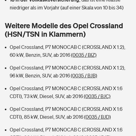
Sie haben Fragen?
niedriger als im Vorjahr (auf einer Skala von 10 bis 34)
Hochwasser-Check: Wie gefährdet ist Ihr Haus?
Private Cyberversicherung
Rentenrechner: Wie viel Geld bekomme ich im Alter?
Weitere Modelle des Opel Crossland
Wer versichert was: Jetzt Versicherer finden
Musikinstrumentenversicherung
(HSN/TSN in Klammern)
Sie haben Fragen?
Zur Übersicht
Opel Crossland, P7 MONOCAB C (CROSSLAND X 1.2),
60 kW, Benzin, SUV, ab 2016
(0035 / BIZ)
Tools
Opel Crossland, P7 MONOCAB C (CROSSLAND X 1.2),
96 kW, Benzin, SUV, ab 2016
(0035 / BJB)
Kinderunfall-Check: Mehr Sicherheit für deine Kids
Opel Crossland, P7 MONOCAB C (CROSSLAND X 1.6
CDTI), 73 kW, Diesel, SUV, ab 2016
(0035 / BJC)
Typklassen: So ist Ihr Auto eingestuft
Opel Crossland, P7 MONOCAB C (CROSSLAND X 1.6
CDTI), 85 kW, Diesel, SUV, ab 2016
(0035 / BJD)
Sie haben Fragen?
Opel Crossland, P7 MONOCAB C (CROSSLAND X 1.6