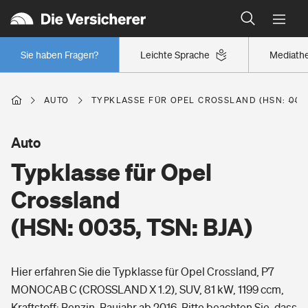
Typklassen: So ist Ihr Auto eingestuft
Wer versichert was: Jetzt Versicherer finden
Regionalklassen: So ist Ihre Region eingestuft
Sie haben Fragen?
Leichte Sprache
Mediath
Wer versichert was: Jetzt Versicherer finden
AUTO
TYPKLASSE FÜR OPEL CROSSLAND (HSN: 0035
Beruf
Auto
Typklasse für Opel
Berufsunfähigkeitsversicherung
Wohnen
Crossland
Erwerbsunfähigkeitsversicherung
(HSN: 0035, TSN: BJA)
Wohngebäudeversicherung
Freizeit
Grundfähigkeitsversicherung
Hier erfahren Sie die Typklasse für Opel Crossland, P7
Hausratversicherung
Arbeitsrechtsschutz
MONOCAB C (CROSSLAND X 1.2), SUV, 81 kW, 1199 ccm,
Pri­vate Haft­pflicht­
Gesundheit
Kraftstoff: Benzin, Baujahr ab 2016. Bitte beachten Sie, dass
Elementarversicherung