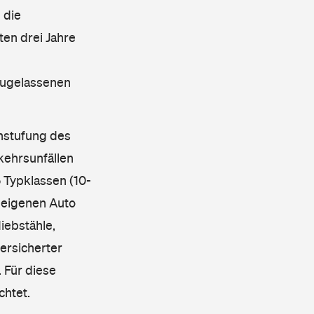
 die
en drei Jahre
 zugelassenen
instufung des
kehrsunfällen
 Typklassen (10-
 eigenen Auto
iebstähle,
ersicherter
 Für diese
chtet.