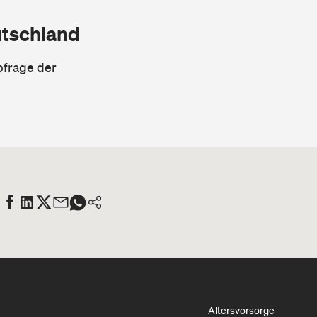
utschland
bfrage der
Altersvorsorge