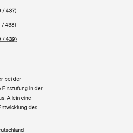
 / 437)
 / 438)
 / 439)
r bei der
 Einstufung in der
s. Allein eine
 Entwicklung des
eutschland