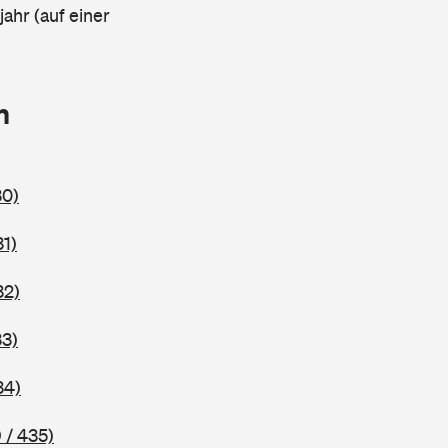
ahr (auf einer
n
30)
31)
32)
33)
34)
 / 435)