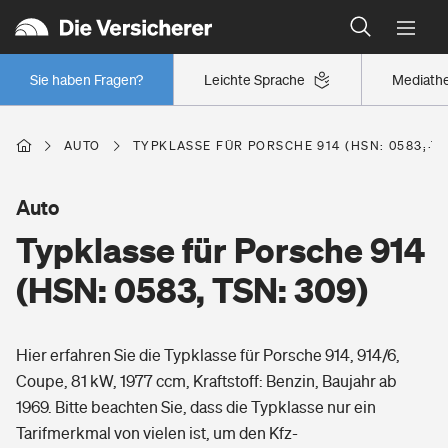
Typklassen: So ist Ihr Auto eingestuft
Wer versichert was: Jetzt Versicherer finden
Regionalklassen: So ist Ihre Region eingestuft
Sie haben Fragen?
Leichte Sprache
Mediath
Wer versichert was: Jetzt Versicherer finden
AUTO
TYPKLASSE FÜR PORSCHE 914 (HSN: 0583, TS
Beruf
Auto
Typklasse für Porsche 914
Berufsunfähigkeitsversicherung
Wohnen
(HSN: 0583, TSN: 309)
Erwerbsunfähigkeitsversicherung
Wohngebäudeversicherung
Hier erfahren Sie die Typklasse für Porsche 914, 914/6,
Freizeit
Grundfähigkeitsversicherung
Coupe, 81 kW, 1977 ccm, Kraftstoff: Benzin, Baujahr ab
Hausratversicherung
1969. Bitte beachten Sie, dass die Typklasse nur ein
Arbeitsrechtsschutz
Pri­vate Haft­pflicht­
Tarifmerkmal von vielen ist, um den Kfz-
Gesundheit
Elementarversicherung