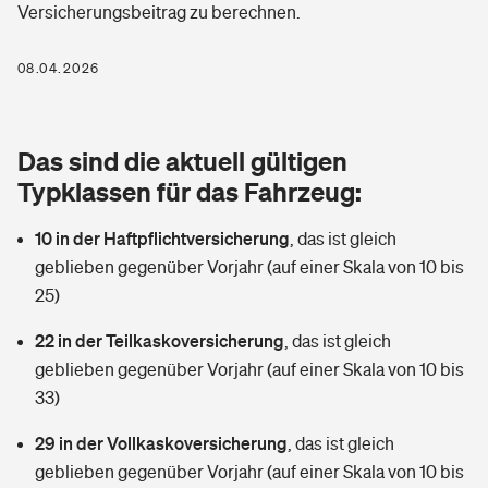
Versicherungsbeitrag zu berechnen.
Berufshaftpflichtversicherung
Rechts­schutz­ver­si­che­rung
Photovoltaik
Private Krankenversicherung
08.04.2026
Zur Übersicht
Fahrradversicherung
Wärmepumpen versichern
Zahnzusatzversicherung
Unfallversicherung
Tools
Das sind die aktuell gültigen
Glasversicherung
Dread-Disease-Versicherung
Typklassen für das Fahrzeug:
Kinderunfall­ver­si­che­rung
Rentenrechner: Wie viel Geld bekomme ich im Alter?
Vermieterrrechtsschutz
Tierkrankenversicherung
10 in der Haftpflichtversicherung
,
das ist gleich
Kinderinvalidität
geblieben gegenüber Vorjahr (auf einer Skala von 10 bis
Wer versichert was: Jetzt Versicherer finden
Mietkautionsversicherung
Zur Übersicht
25)
Reiseversicherung
Sie haben Fragen?
Restkreditversicherung
22 in der Teilkaskoversicherung
,
das ist gleich
Tools
geblieben gegenüber Vorjahr (auf einer Skala von 10 bis
Hundehalter-Haftpflicht
Zur Übersicht
33)
Pferdehalter-Haftpflicht
Wer versichert was: Jetzt Versicherer finden
29 in der Vollkaskoversicherung
,
das ist gleich
Tools
geblieben gegenüber Vorjahr (auf einer Skala von 10 bis
Handyversicherung