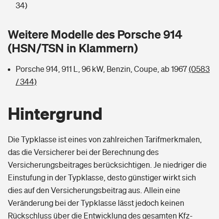
Sie haben Fragen?
34)
Hochwasser-Check: Wie gefährdet ist Ihr Haus?
Private Cyberversicherung
Rentenrechner: Wie viel Geld bekomme ich im Alter?
Weitere Modelle des Porsche 914
(HSN/TSN in Klammern)
Wer versichert was: Jetzt Versicherer finden
Musikinstrumentenversicherung
Porsche 914, 911 L, 96 kW, Benzin, Coupe, ab 1967
(0583
Sie haben Fragen?
Zur Übersicht
/ 344)
Hintergrund
Tools
Die Typklasse ist eines von zahlreichen Tarifmerkmalen,
Kinderunfall-Check: Mehr Sicherheit für deine Kids
das die Versicherer bei der Berechnung des
Versicherungsbeitrages berücksichtigen. Je niedriger die
Typklassen: So ist Ihr Auto eingestuft
Einstufung in der Typklasse, desto günstiger wirkt sich
dies auf den Versicherungsbeitrag aus. Allein eine
Sie haben Fragen?
Veränderung bei der Typklasse lässt jedoch keinen
Rückschluss über die Entwicklung des gesamten Kfz-