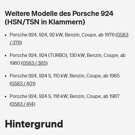
Sie haben Fragen?
Weitere Modelle des Porsche 924
Hochwasser-Check: Wie gefährdet ist Ihr Haus?
Private Cyberversicherung
Rentenrechner: Wie viel Geld bekomme ich im Alter?
(HSN/TSN in Klammern)
Wer versichert was: Jetzt Versicherer finden
Musikinstrumentenversicherung
Porsche 924, 924, 92 kW, Benzin, Coupe, ab 1976
(0583
/ 376)
Sie haben Fragen?
Zur Übersicht
Porsche 924, 924 (TURBO), 130 kW, Benzin, Coupe, ab
1980
(0583 / 385)
Tools
Porsche 924, 924 S, 110 kW, Benzin, Coupe, ab 1985
(0583 / 401)
Kinderunfall-Check: Mehr Sicherheit für deine Kids
Porsche 924, 924 S, 118 kW, Benzin, Coupe, ab 1987
Typklassen: So ist Ihr Auto eingestuft
(0583 / 414)
Sie haben Fragen?
Hintergrund