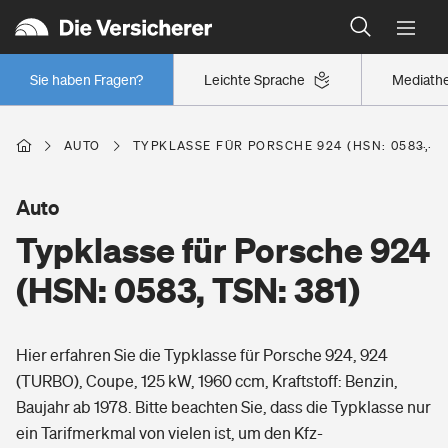
Typklassen: So ist Ihr Auto eingestuft
Wer versichert was: Jetzt Versicherer finden
Regionalklassen: So ist Ihre Region eingestuft
Sie haben Fragen?
Leichte Sprache
Mediath
Wer versichert was: Jetzt Versicherer finden
AUTO
TYPKLASSE FÜR PORSCHE 924 (HSN: 0583, TS
Beruf
Auto
Typklasse für Porsche 924
Berufsunfähigkeitsversicherung
Wohnen
(HSN: 0583, TSN: 381)
Erwerbsunfähigkeitsversicherung
Wohngebäudeversicherung
Hier erfahren Sie die Typklasse für Porsche 924, 924
Freizeit
Grundfähigkeitsversicherung
(TURBO), Coupe, 125 kW, 1960 ccm, Kraftstoff: Benzin,
Hausratversicherung
Baujahr ab 1978. Bitte beachten Sie, dass die Typklasse nur
Arbeitsrechtsschutz
Pri­vate Haft­pflicht­
ein Tarifmerkmal von vielen ist, um den Kfz-
Gesundheit
Elementarversicherung