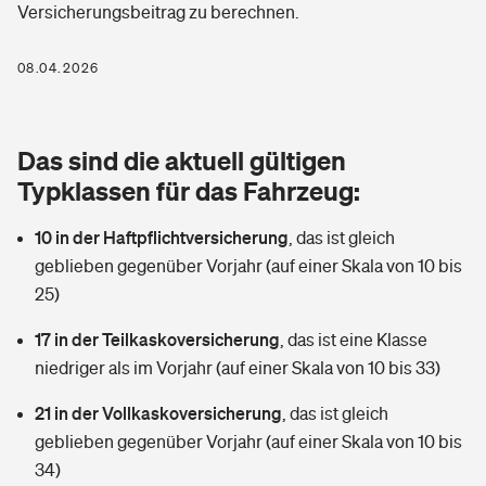
Versicherungsbeitrag zu berechnen.
Berufshaftpflichtversicherung
Rechts­schutz­ver­si­che­rung
Photovoltaik
Private Krankenversicherung
08.04.2026
Zur Übersicht
Fahrradversicherung
Wärmepumpen versichern
Zahnzusatzversicherung
Unfallversicherung
Tools
Das sind die aktuell gültigen
Glasversicherung
Dread-Disease-Versicherung
Typklassen für das Fahrzeug:
Kinderunfall­ver­si­che­rung
Rentenrechner: Wie viel Geld bekomme ich im Alter?
Vermieterrrechtsschutz
Tierkrankenversicherung
10 in der Haftpflichtversicherung
,
das ist gleich
Kinderinvalidität
geblieben gegenüber Vorjahr (auf einer Skala von 10 bis
Wer versichert was: Jetzt Versicherer finden
Mietkautionsversicherung
Zur Übersicht
25)
Reiseversicherung
Sie haben Fragen?
Restkreditversicherung
17 in der Teilkaskoversicherung
,
das ist eine Klasse
Tools
niedriger als im Vorjahr (auf einer Skala von 10 bis 33)
Hundehalter-Haftpflicht
Zur Übersicht
21 in der Vollkaskoversicherung
,
das ist gleich
Pferdehalter-Haftpflicht
Wer versichert was: Jetzt Versicherer finden
geblieben gegenüber Vorjahr (auf einer Skala von 10 bis
Tools
34)
Handyversicherung