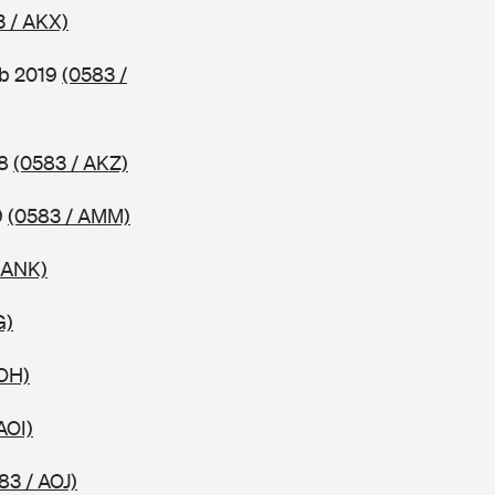
3 / AKX)
ab 2019
(0583 /
18
(0583 / AKZ)
9
(0583 / AMM)
 ANK)
G)
AOH)
AOI)
83 / AOJ)