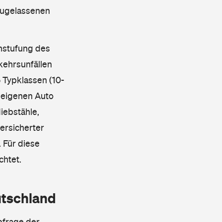
 zugelassenen
instufung des
kehrsunfällen
 Typklassen (10-
 eigenen Auto
iebstähle,
ersicherter
 Für diese
chtet.
utschland
bfrage der