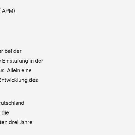
/ APM)
r bei der
 Einstufung in der
s. Allein eine
 Entwicklung des
eutschland
 die
en drei Jahre