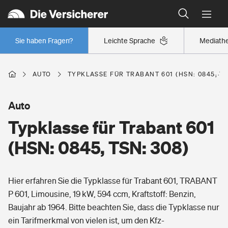
Typklassen: So ist Ihr Auto eingestuft
Wer versichert was: Jetzt Versicherer finden
Regionalklassen: So ist Ihre Region eingestuft
Sie haben Fragen?
Leichte Sprache
Mediath
Wer versichert was: Jetzt Versicherer finden
AUTO
TYPKLASSE FÜR TRABANT 601 (HSN: 0845, TS
Beruf
Auto
Typklasse für Trabant 601
Berufsunfähigkeitsversicherung
Wohnen
(HSN: 0845, TSN: 308)
Erwerbsunfähigkeitsversicherung
Wohngebäudeversicherung
Hier erfahren Sie die Typklasse für Trabant 601, TRABANT
Freizeit
Grundfähigkeitsversicherung
P 601, Limousine, 19 kW, 594 ccm, Kraftstoff: Benzin,
Hausratversicherung
Baujahr ab 1964. Bitte beachten Sie, dass die Typklasse nur
Arbeitsrechtsschutz
Pri­vate Haft­pflicht­
ein Tarifmerkmal von vielen ist, um den Kfz-
Gesundheit
Elementarversicherung