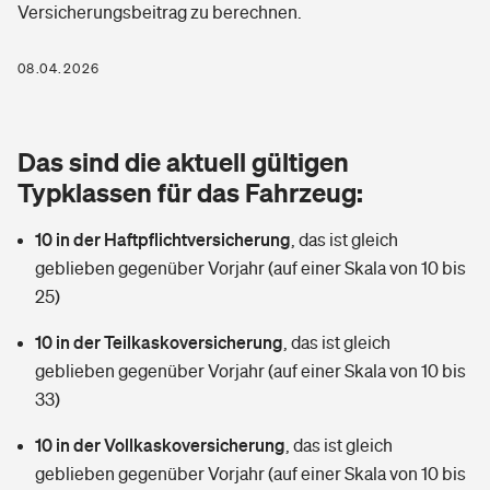
Versicherungsbeitrag zu berechnen.
Berufshaftpflichtversicherung
Rechts­schutz­ver­si­che­rung
Photovoltaik
Private Krankenversicherung
08.04.2026
Zur Übersicht
Fahrradversicherung
Wärmepumpen versichern
Zahnzusatzversicherung
Unfallversicherung
Tools
Das sind die aktuell gültigen
Glasversicherung
Dread-Disease-Versicherung
Typklassen für das Fahrzeug:
Kinderunfall­ver­si­che­rung
Rentenrechner: Wie viel Geld bekomme ich im Alter?
Vermieterrrechtsschutz
Tierkrankenversicherung
10 in der Haftpflichtversicherung
,
das ist gleich
Kinderinvalidität
geblieben gegenüber Vorjahr (auf einer Skala von 10 bis
Wer versichert was: Jetzt Versicherer finden
Mietkautionsversicherung
Zur Übersicht
25)
Reiseversicherung
Sie haben Fragen?
Restkreditversicherung
10 in der Teilkaskoversicherung
,
das ist gleich
Tools
geblieben gegenüber Vorjahr (auf einer Skala von 10 bis
Hundehalter-Haftpflicht
Zur Übersicht
33)
Pferdehalter-Haftpflicht
Wer versichert was: Jetzt Versicherer finden
10 in der Vollkaskoversicherung
,
das ist gleich
Tools
geblieben gegenüber Vorjahr (auf einer Skala von 10 bis
Handyversicherung