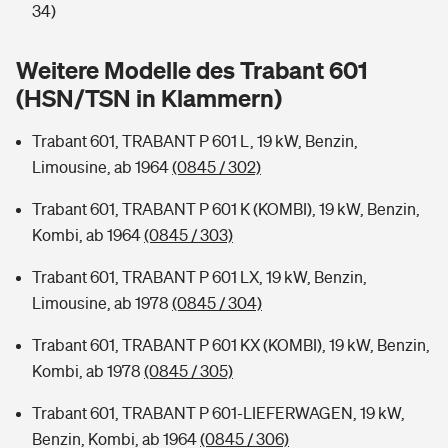
Sie haben Fragen?
34)
Hochwasser-Check: Wie gefährdet ist Ihr Haus?
Private Cyberversicherung
Rentenrechner: Wie viel Geld bekomme ich im Alter?
Weitere Modelle des Trabant 601
(HSN/TSN in Klammern)
Wer versichert was: Jetzt Versicherer finden
Musikinstrumentenversicherung
Trabant 601, TRABANT P 601 L, 19 kW, Benzin,
Sie haben Fragen?
Zur Übersicht
Limousine, ab 1964
(0845 / 302)
Trabant 601, TRABANT P 601 K (KOMBI), 19 kW, Benzin,
Tools
Kombi, ab 1964
(0845 / 303)
Trabant 601, TRABANT P 601 LX, 19 kW, Benzin,
Kinderunfall-Check: Mehr Sicherheit für deine Kids
Limousine, ab 1978
(0845 / 304)
Typklassen: So ist Ihr Auto eingestuft
Trabant 601, TRABANT P 601 KX (KOMBI), 19 kW, Benzin,
Kombi, ab 1978
(0845 / 305)
Sie haben Fragen?
Trabant 601, TRABANT P 601-LIEFERWAGEN, 19 kW,
Benzin, Kombi, ab 1964
(0845 / 306)