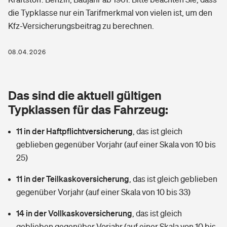
Berufshaftpflichtversicherung
die Typklasse nur ein Tarifmerkmal von vielen ist, um den
Rechts­schutz­ver­si­che­rung
Kfz-Versicherungsbeitrag zu berechnen.
Photovoltaik
Private Krankenversicherung
Zur Übersicht
Fahrradversicherung
Wärmepumpen versichern
08.04.2026
Zahnzusatzversicherung
Unfallversicherung
Tools
Glasversicherung
Dread-Disease-Versicherung
Das sind die aktuell gültigen
Kinderunfall­ver­si­che­rung
Rentenrechner: Wie viel Geld bekomme ich im Alter?
Vermieterrrechtsschutz
Typklassen für das Fahrzeug:
Tierkrankenversicherung
Kinderinvalidität
11 in der Haftpflichtversicherung
,
das ist gleich
Wer versichert was: Jetzt Versicherer finden
Mietkautionsversicherung
Zur Übersicht
geblieben gegenüber Vorjahr (auf einer Skala von 10 bis
Reiseversicherung
25)
Sie haben Fragen?
Restkreditversicherung
Tools
Hundehalter-Haftpflicht
11 in der Teilkaskoversicherung
,
das ist gleich geblieben
Zur Übersicht
gegenüber Vorjahr (auf einer Skala von 10 bis 33)
Pferdehalter-Haftpflicht
Wer versichert was: Jetzt Versicherer finden
14 in der Vollkaskoversicherung
,
das ist gleich
Tools
Handyversicherung
geblieben gegenüber Vorjahr (auf einer Skala von 10 bis