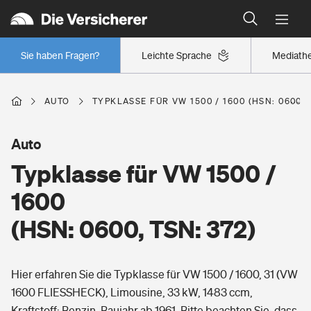
Typklassen: So ist Ihr Auto eingestuft
Wer versichert was: Jetzt Versicherer finden
Regionalklassen: So ist Ihre Region eingestuft
Sie haben Fragen?
Leichte Sprache
Mediath
Wer versichert was: Jetzt Versicherer finden
AUTO
TYPKLASSE FÜR VW 1500 / 1600 (HSN: 0600, 
Beruf
Auto
Typklasse für VW 1500 /
Berufsunfähigkeitsversicherung
Wohnen
1600
Erwerbsunfähigkeitsversicherung
(HSN: 0600, TSN: 372)
Wohngebäudeversicherung
Freizeit
Grundfähigkeitsversicherung
Hier erfahren Sie die Typklasse für VW 1500 / 1600, 31 (VW
Hausratversicherung
Arbeitsrechtsschutz
1600 FLIESSHECK), Limousine, 33 kW, 1483 ccm,
Pri­vate Haft­pflicht­
Gesundheit
Kraftstoff: Benzin, Baujahr ab 1961. Bitte beachten Sie, dass
Elementarversicherung