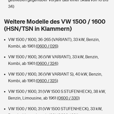
Sie haben Fragen?
34)
Hochwasser-Check: Wie gefährdet ist Ihr Haus?
Private Cyberversicherung
Rentenrechner: Wie viel Geld bekomme ich im Alter?
Weitere Modelle des VW 1500 / 1600
Wer versichert was: Jetzt Versicherer finden
Musikinstrumentenversicherung
(HSN/TSN in Klammern)
Sie haben Fragen?
Zur Übersicht
VW 1500 / 1600, 36-265 (VARIANT), 33 kW, Benzin,
Kombi, ab 1961
(0600 / 026)
Tools
VW 1500 / 1600, 36 (VW VARIANT), 33 kW, Benzin,
Kombi, ab 1961
(0600 / 324)
Kinderunfall-Check: Mehr Sicherheit für deine Kids
VW 1500 / 1600, 36 (VW VARIANT S), 40 kW, Benzin,
Kombi, ab 1961
(0600 / 325)
Typklassen: So ist Ihr Auto eingestuft
VW 1500 / 1600, 31 (VW 1500 S STUFENHECK), 38 kW,
Benzin, Limousine, ab 1961
(0600 / 330)
Sie haben Fragen?
VW 1500 / 1600, 31 (VW 1500 STUFENHECK), 33 kW,