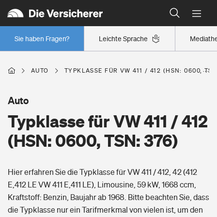
Typklassen: So ist Ihr Auto eingestuft
Wer versichert was: Jetzt Versicherer finden
Regionalklassen: So ist Ihre Region eingestuft
Sie haben Fragen?
Leichte Sprache
Mediath
Wer versichert was: Jetzt Versicherer finden
AUTO
TYPKLASSE FÜR VW 411 / 412 (HSN: 0600, TSN
Beruf
Auto
Typklasse für VW 411 / 412
Berufsunfähigkeitsversicherung
Wohnen
(HSN: 0600, TSN: 376)
Erwerbsunfähigkeitsversicherung
Wohngebäudeversicherung
Hier erfahren Sie die Typklasse für VW 411 / 412, 42 (412
Freizeit
Grundfähigkeitsversicherung
E,412 LE VW 411 E,411 LE), Limousine, 59 kW, 1668 ccm,
Hausratversicherung
Kraftstoff: Benzin, Baujahr ab 1968. Bitte beachten Sie, dass
Arbeitsrechtsschutz
Pri­vate Haft­pflicht­
die Typklasse nur ein Tarifmerkmal von vielen ist, um den
Gesundheit
Elementarversicherung