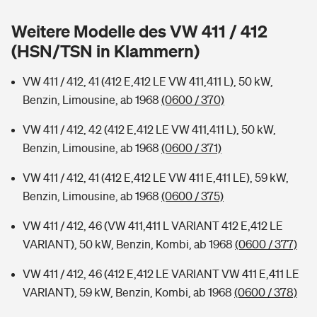
Sie haben Fragen?
Weitere Modelle des VW 411 / 412
Hochwasser-Check: Wie gefährdet ist Ihr Haus?
Private Cyberversicherung
Rentenrechner: Wie viel Geld bekomme ich im Alter?
(HSN/TSN in Klammern)
Wer versichert was: Jetzt Versicherer finden
Musikinstrumentenversicherung
VW 411 / 412, 41 (412 E,412 LE VW 411,411 L), 50 kW,
Benzin, Limousine, ab 1968
(0600 / 370)
Sie haben Fragen?
Zur Übersicht
VW 411 / 412, 42 (412 E,412 LE VW 411,411 L), 50 kW,
Benzin, Limousine, ab 1968
(0600 / 371)
Tools
VW 411 / 412, 41 (412 E,412 LE VW 411 E,411 LE), 59 kW,
Benzin, Limousine, ab 1968
(0600 / 375)
Kinderunfall-Check: Mehr Sicherheit für deine Kids
VW 411 / 412, 46 (VW 411,411 L VARIANT 412 E,412 LE
Typklassen: So ist Ihr Auto eingestuft
VARIANT), 50 kW, Benzin, Kombi, ab 1968
(0600 / 377)
VW 411 / 412, 46 (412 E,412 LE VARIANT VW 411 E,411 LE
Sie haben Fragen?
VARIANT), 59 kW, Benzin, Kombi, ab 1968
(0600 / 378)