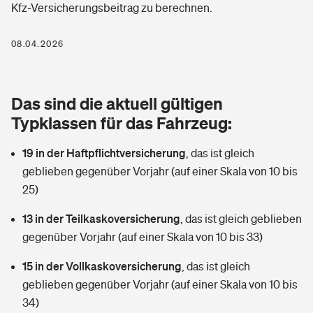
Kfz-Versicherungsbeitrag zu berechnen.
Berufshaftpflichtversicherung
Rechts­schutz­ver­si­che­rung
Photovoltaik
Private Krankenversicherung
08.04.2026
Zur Übersicht
Fahrradversicherung
Wärmepumpen versichern
Zahnzusatzversicherung
Unfallversicherung
Tools
Das sind die aktuell gültigen
Glasversicherung
Dread-Disease-Versicherung
Typklassen für das Fahrzeug:
Kinderunfall­ver­si­che­rung
Rentenrechner: Wie viel Geld bekomme ich im Alter?
Vermieterrrechtsschutz
Tierkrankenversicherung
19 in der Haftpflichtversicherung
,
das ist gleich
Kinderinvalidität
geblieben gegenüber Vorjahr (auf einer Skala von 10 bis
Wer versichert was: Jetzt Versicherer finden
Mietkautionsversicherung
Zur Übersicht
25)
Reiseversicherung
Sie haben Fragen?
Restkreditversicherung
13 in der Teilkaskoversicherung
,
das ist gleich geblieben
Tools
gegenüber Vorjahr (auf einer Skala von 10 bis 33)
Hundehalter-Haftpflicht
Zur Übersicht
15 in der Vollkaskoversicherung
,
das ist gleich
Pferdehalter-Haftpflicht
Wer versichert was: Jetzt Versicherer finden
geblieben gegenüber Vorjahr (auf einer Skala von 10 bis
Tools
34)
Handyversicherung