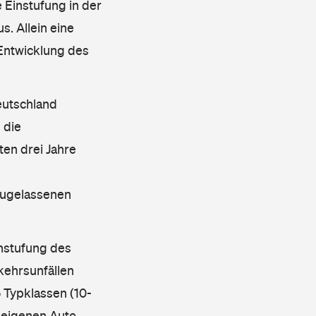
 Einstufung in der
s. Allein eine
 Entwicklung des
eutschland
 die
en drei Jahre
 zugelassenen
instufung des
kehrsunfällen
 Typklassen (10-
 eigenen Auto