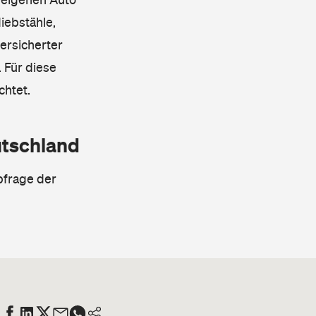
iebstähle,
ersicherter
 Für diese
chtet.
utschland
bfrage der