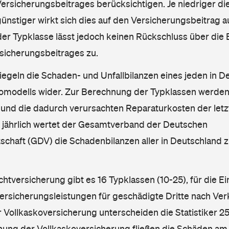
rsicherungsbeitrages berücksichtigen. Je niedriger die
ünstiger wirkt sich dies auf den Versicherungsbeitrag au
er Typklasse lässt jedoch keinen Rückschluss über die
sicherungsbeitrages zu.
iegeln die Schaden- und Unfallbilanzen eines jeden in D
omodells wider. Zur Berechnung der Typklassen werden
nd die dadurch verursachten Reparaturkosten der letzt
l jährlich wertet der Gesamtverband der Deutschen
schaft (GDV) die Schadenbilanzen aller in Deutschland
ichtversicherung gibt es 16 Typklassen (10-25), für die E
Versicherungsleistungen für geschädigte Dritte nach Ver
r Vollkaskoversicherung unterscheiden die Statistiker 25
hnung der Vollkaskoversicherung fließen die Schäden am