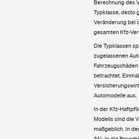
Berechnung des Ve
Typklasse, desto g
Veränderung bei d
gesamten Kfz-Ver
Die Typklassen sp
zugelassenen Aut
Fahrzeugschäden u
betrachtet. Einma
Versicherungswirt
Automodelle aus.
In der Kfz-Haftpfl
Modells sind die 
maßgeblich. In de
34). In die Berec