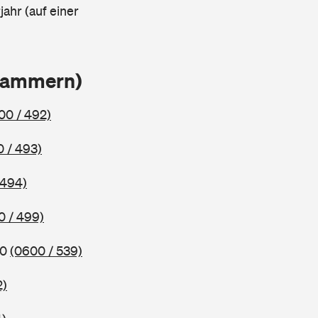
ahr (auf einer
Klammern)
00 / 492)
 / 493)
 494)
0 / 499)
80
(0600 / 539)
2)