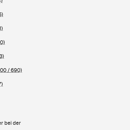
4)
5)
1)
0)
3)
00 / 690)
7)
r bei der