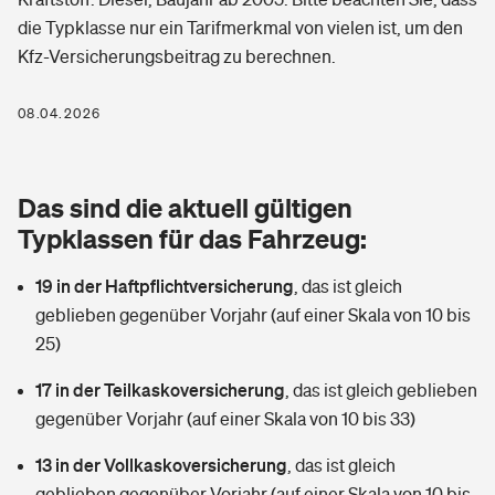
Berufshaftpflichtversicherung
die Typklasse nur ein Tarifmerkmal von vielen ist, um den
Rechts­schutz­ver­si­che­rung
Kfz-Versicherungsbeitrag zu berechnen.
Photovoltaik
Private Krankenversicherung
Zur Übersicht
Fahrradversicherung
Wärmepumpen versichern
08.04.2026
Zahnzusatzversicherung
Unfallversicherung
Tools
Glasversicherung
Dread-Disease-Versicherung
Das sind die aktuell gültigen
Kinderunfall­ver­si­che­rung
Rentenrechner: Wie viel Geld bekomme ich im Alter?
Vermieterrrechtsschutz
Typklassen für das Fahrzeug:
Tierkrankenversicherung
Kinderinvalidität
19 in der Haftpflichtversicherung
,
das ist gleich
Wer versichert was: Jetzt Versicherer finden
Mietkautionsversicherung
Zur Übersicht
geblieben gegenüber Vorjahr (auf einer Skala von 10 bis
Reiseversicherung
25)
Sie haben Fragen?
Restkreditversicherung
Tools
Hundehalter-Haftpflicht
17 in der Teilkaskoversicherung
,
das ist gleich geblieben
Zur Übersicht
gegenüber Vorjahr (auf einer Skala von 10 bis 33)
Pferdehalter-Haftpflicht
Wer versichert was: Jetzt Versicherer finden
13 in der Vollkaskoversicherung
,
das ist gleich
Tools
Handyversicherung
geblieben gegenüber Vorjahr (auf einer Skala von 10 bis