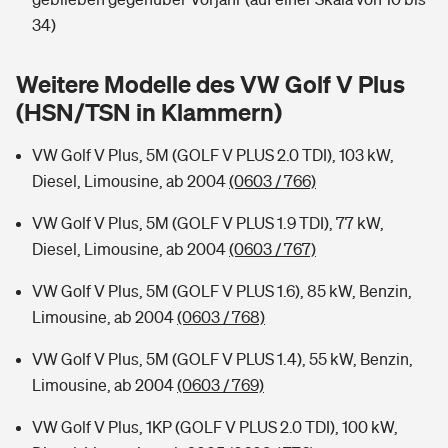
Sie haben Fragen?
34)
Hochwasser-Check: Wie gefährdet ist Ihr Haus?
Private Cyberversicherung
Rentenrechner: Wie viel Geld bekomme ich im Alter?
Weitere Modelle des VW Golf V Plus
Wer versichert was: Jetzt Versicherer finden
Musikinstrumentenversicherung
(HSN/TSN in Klammern)
Sie haben Fragen?
Zur Übersicht
VW Golf V Plus, 5M (GOLF V PLUS 2.0 TDI), 103 kW,
Diesel, Limousine, ab 2004
(0603 / 766)
Tools
VW Golf V Plus, 5M (GOLF V PLUS 1.9 TDI), 77 kW,
Diesel, Limousine, ab 2004
(0603 / 767)
Kinderunfall-Check: Mehr Sicherheit für deine Kids
VW Golf V Plus, 5M (GOLF V PLUS 1.6), 85 kW, Benzin,
Limousine, ab 2004
(0603 / 768)
Typklassen: So ist Ihr Auto eingestuft
VW Golf V Plus, 5M (GOLF V PLUS 1.4), 55 kW, Benzin,
Limousine, ab 2004
(0603 / 769)
Sie haben Fragen?
VW Golf V Plus, 1KP (GOLF V PLUS 2.0 TDI), 100 kW,