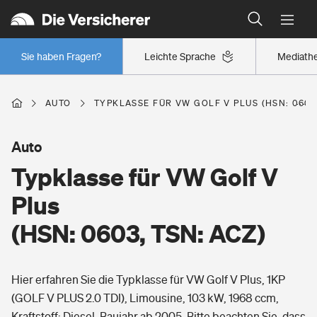
Typklassen: So ist Ihr Auto eingestuft
Wer versichert was: Jetzt Versicherer finden
Regionalklassen: So ist Ihre Region eingestuft
Sie haben Fragen?
Leichte Sprache
Mediath
Wer versichert was: Jetzt Versicherer finden
AUTO
TYPKLASSE FÜR VW GOLF V PLUS (HSN: 0603,
Beruf
Auto
Typklasse für VW Golf V
Berufsunfähigkeitsversicherung
Wohnen
Plus
Erwerbsunfähigkeitsversicherung
(HSN: 0603, TSN: ACZ)
Wohngebäudeversicherung
Freizeit
Grundfähigkeitsversicherung
Hier erfahren Sie die Typklasse für VW Golf V Plus, 1KP
Hausratversicherung
Arbeitsrechtsschutz
(GOLF V PLUS 2.0 TDI), Limousine, 103 kW, 1968 ccm,
Pri­vate Haft­pflicht­
Gesundheit
Kraftstoff: Diesel, Baujahr ab 2005. Bitte beachten Sie, dass
Elementarversicherung