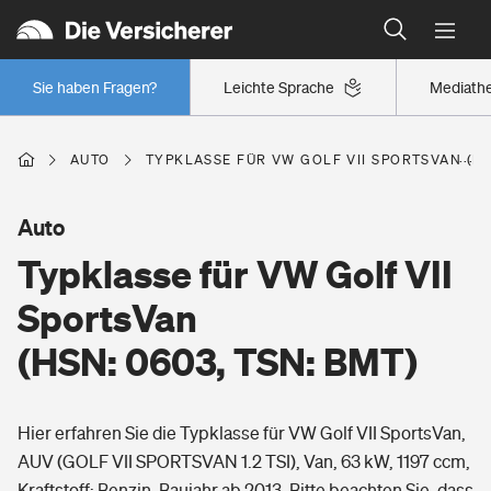
Typklassen: So ist Ihr Auto eingestuft
Wer versichert was: Jetzt Versicherer finden
Regionalklassen: So ist Ihre Region eingestuft
Sie haben Fragen?
Leichte Sprache
Mediath
Wer versichert was: Jetzt Versicherer finden
AUTO
TYPKLASSE FÜR VW GOLF VII SPORTSVAN (HS
Beruf
Auto
Typklasse für VW Golf VII
Berufsunfähigkeitsversicherung
Wohnen
SportsVan
Erwerbsunfähigkeitsversicherung
(HSN: 0603, TSN: BMT)
Wohngebäudeversicherung
Freizeit
Grundfähigkeitsversicherung
Hier erfahren Sie die Typklasse für VW Golf VII SportsVan,
Hausratversicherung
Arbeitsrechtsschutz
AUV (GOLF VII SPORTSVAN 1.2 TSI), Van, 63 kW, 1197 ccm,
Pri­vate Haft­pflicht­
Gesundheit
Kraftstoff: Benzin, Baujahr ab 2013. Bitte beachten Sie, dass
Elementarversicherung