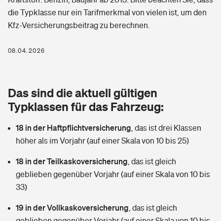
Berufshaftpflichtversicherung
die Typklasse nur ein Tarifmerkmal von vielen ist, um den
Rechts­schutz­ver­si­che­rung
Kfz-Versicherungsbeitrag zu berechnen.
Photovoltaik
Private Krankenversicherung
Zur Übersicht
Fahrradversicherung
Wärmepumpen versichern
08.04.2026
Zahnzusatzversicherung
Unfallversicherung
Tools
Glasversicherung
Dread-Disease-Versicherung
Das sind die aktuell gültigen
Kinderunfall­ver­si­che­rung
Rentenrechner: Wie viel Geld bekomme ich im Alter?
Vermieterrrechtsschutz
Typklassen für das Fahrzeug:
Tierkrankenversicherung
Kinderinvalidität
18 in der Haftpflichtversicherung
,
das ist drei Klassen
Wer versichert was: Jetzt Versicherer finden
Mietkautionsversicherung
Zur Übersicht
höher als im Vorjahr (auf einer Skala von 10 bis 25)
Reiseversicherung
Sie haben Fragen?
Restkreditversicherung
18 in der Teilkaskoversicherung
,
das ist gleich
Tools
Hundehalter-Haftpflicht
geblieben gegenüber Vorjahr (auf einer Skala von 10 bis
Zur Übersicht
33)
Pferdehalter-Haftpflicht
Wer versichert was: Jetzt Versicherer finden
19 in der Vollkaskoversicherung
,
das ist gleich
Tools
Handyversicherung
geblieben gegenüber Vorjahr (auf einer Skala von 10 bis