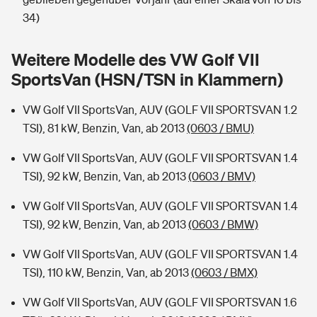
Sie haben Fragen?
34)
Hochwasser-Check: Wie gefährdet ist Ihr Haus?
Private Cyberversicherung
Rentenrechner: Wie viel Geld bekomme ich im Alter?
Weitere Modelle des VW Golf VII
Wer versichert was: Jetzt Versicherer finden
Musikinstrumentenversicherung
SportsVan (HSN/TSN in Klammern)
Sie haben Fragen?
Zur Übersicht
VW Golf VII SportsVan, AUV (GOLF VII SPORTSVAN 1.2
TSI), 81 kW, Benzin, Van, ab 2013
(0603 / BMU)
Tools
VW Golf VII SportsVan, AUV (GOLF VII SPORTSVAN 1.4
TSI), 92 kW, Benzin, Van, ab 2013
(0603 / BMV)
Kinderunfall-Check: Mehr Sicherheit für deine Kids
VW Golf VII SportsVan, AUV (GOLF VII SPORTSVAN 1.4
TSI), 92 kW, Benzin, Van, ab 2013
(0603 / BMW)
Typklassen: So ist Ihr Auto eingestuft
VW Golf VII SportsVan, AUV (GOLF VII SPORTSVAN 1.4
TSI), 110 kW, Benzin, Van, ab 2013
(0603 / BMX)
Sie haben Fragen?
VW Golf VII SportsVan, AUV (GOLF VII SPORTSVAN 1.6