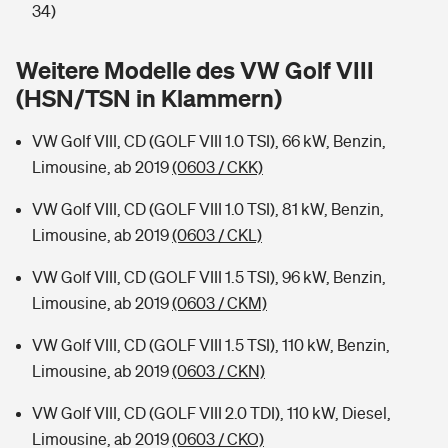
Sie haben Fragen?
34)
Hochwasser-Check: Wie gefährdet ist Ihr Haus?
Private Cyberversicherung
Rentenrechner: Wie viel Geld bekomme ich im Alter?
Weitere Modelle des VW Golf VIII
(HSN/TSN in Klammern)
Wer versichert was: Jetzt Versicherer finden
Musikinstrumentenversicherung
VW Golf VIII, CD (GOLF VIII 1.0 TSI), 66 kW, Benzin,
Sie haben Fragen?
Zur Übersicht
Limousine, ab 2019
(0603 / CKK)
VW Golf VIII, CD (GOLF VIII 1.0 TSI), 81 kW, Benzin,
Tools
Limousine, ab 2019
(0603 / CKL)
VW Golf VIII, CD (GOLF VIII 1.5 TSI), 96 kW, Benzin,
Kinderunfall-Check: Mehr Sicherheit für deine Kids
Limousine, ab 2019
(0603 / CKM)
Typklassen: So ist Ihr Auto eingestuft
VW Golf VIII, CD (GOLF VIII 1.5 TSI), 110 kW, Benzin,
Limousine, ab 2019
(0603 / CKN)
Sie haben Fragen?
VW Golf VIII, CD (GOLF VIII 2.0 TDI), 110 kW, Diesel,
Limousine, ab 2019
(0603 / CKO)