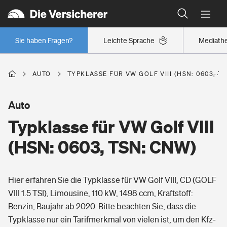
Typklassen: So ist Ihr Auto eingestuft
Wer versichert was: Jetzt Versicherer finden
Regionalklassen: So ist Ihre Region eingestuft
Sie haben Fragen?
Leichte Sprache
Mediath
Wer versichert was: Jetzt Versicherer finden
AUTO
TYPKLASSE FÜR VW GOLF VIII (HSN: 0603, T
Beruf
Auto
Typklasse für VW Golf VIII
Berufsunfähigkeitsversicherung
Wohnen
(HSN: 0603, TSN: CNW)
Erwerbsunfähigkeitsversicherung
Wohngebäudeversicherung
Hier erfahren Sie die Typklasse für VW Golf VIII, CD (GOLF
Freizeit
Grundfähigkeitsversicherung
VIII 1.5 TSI), Limousine, 110 kW, 1498 ccm, Kraftstoff:
Hausratversicherung
Benzin, Baujahr ab 2020. Bitte beachten Sie, dass die
Arbeitsrechtsschutz
Pri­vate Haft­pflicht­
Typklasse nur ein Tarifmerkmal von vielen ist, um den Kfz-
Gesundheit
Elementarversicherung