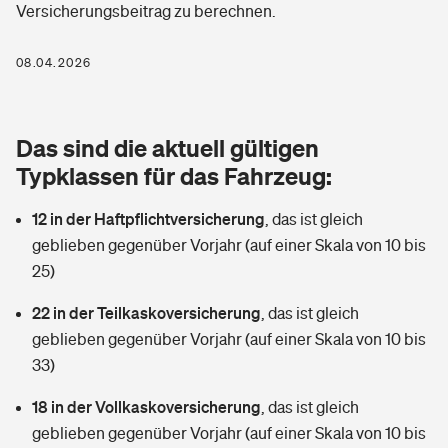
Versicherungsbeitrag zu berechnen.
Berufshaftpflichtversicherung
Rechts­schutz­ver­si­che­rung
Photovoltaik
Private Krankenversicherung
08.04.2026
Zur Übersicht
Fahrradversicherung
Wärmepumpen versichern
Zahnzusatzversicherung
Unfallversicherung
Tools
Das sind die aktuell gültigen
Glasversicherung
Dread-Disease-Versicherung
Typklassen für das Fahrzeug:
Kinderunfall­ver­si­che­rung
Rentenrechner: Wie viel Geld bekomme ich im Alter?
Vermieterrrechtsschutz
Tierkrankenversicherung
12 in der Haftpflichtversicherung
,
das ist gleich
Kinderinvalidität
geblieben gegenüber Vorjahr (auf einer Skala von 10 bis
Wer versichert was: Jetzt Versicherer finden
Mietkautionsversicherung
Zur Übersicht
25)
Reiseversicherung
Sie haben Fragen?
Restkreditversicherung
22 in der Teilkaskoversicherung
,
das ist gleich
Tools
geblieben gegenüber Vorjahr (auf einer Skala von 10 bis
Hundehalter-Haftpflicht
Zur Übersicht
33)
Pferdehalter-Haftpflicht
Wer versichert was: Jetzt Versicherer finden
18 in der Vollkaskoversicherung
,
das ist gleich
Tools
geblieben gegenüber Vorjahr (auf einer Skala von 10 bis
Handyversicherung