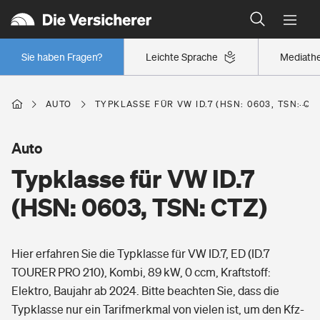
Typklassen: So ist Ihr Auto eingestuft
Wer versichert was: Jetzt Versicherer finden
Regionalklassen: So ist Ihre Region eingestuft
Sie haben Fragen?
Leichte Sprache
Mediath
Wer versichert was: Jetzt Versicherer finden
AUTO
TYPKLASSE FÜR VW ID.7 (HSN: 0603, TSN: CT
Beruf
Auto
Typklasse für VW ID.7
Berufsunfähigkeitsversicherung
Wohnen
(HSN: 0603, TSN: CTZ)
Erwerbsunfähigkeitsversicherung
Wohngebäudeversicherung
Hier erfahren Sie die Typklasse für VW ID.7, ED (ID.7
Freizeit
Grundfähigkeitsversicherung
TOURER PRO 210), Kombi, 89 kW, 0 ccm, Kraftstoff:
Hausratversicherung
Elektro, Baujahr ab 2024. Bitte beachten Sie, dass die
Arbeitsrechtsschutz
Pri­vate Haft­pflicht­
Typklasse nur ein Tarifmerkmal von vielen ist, um den Kfz-
Gesundheit
Elementarversicherung