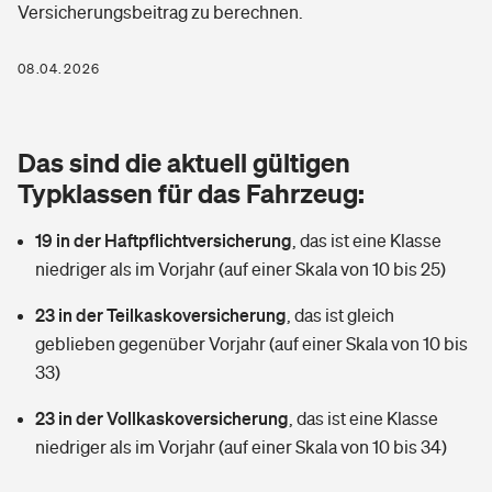
Versicherungsbeitrag zu berechnen.
Berufshaftpflichtversicherung
Rechts­schutz­ver­si­che­rung
Photovoltaik
Private Krankenversicherung
08.04.2026
Zur Übersicht
Fahrradversicherung
Wärmepumpen versichern
Zahnzusatzversicherung
Unfallversicherung
Tools
Das sind die aktuell gültigen
Glasversicherung
Dread-Disease-Versicherung
Typklassen für das Fahrzeug:
Kinderunfall­ver­si­che­rung
Rentenrechner: Wie viel Geld bekomme ich im Alter?
Vermieterrrechtsschutz
Tierkrankenversicherung
19 in der Haftpflichtversicherung
,
das ist eine Klasse
Kinderinvalidität
niedriger als im Vorjahr (auf einer Skala von 10 bis 25)
Wer versichert was: Jetzt Versicherer finden
Mietkautionsversicherung
Zur Übersicht
23 in der Teilkaskoversicherung
,
das ist gleich
Reiseversicherung
Sie haben Fragen?
Restkreditversicherung
geblieben gegenüber Vorjahr (auf einer Skala von 10 bis
Tools
33)
Hundehalter-Haftpflicht
Zur Übersicht
23 in der Vollkaskoversicherung
,
das ist eine Klasse
Pferdehalter-Haftpflicht
Wer versichert was: Jetzt Versicherer finden
niedriger als im Vorjahr (auf einer Skala von 10 bis 34)
Tools
Handyversicherung