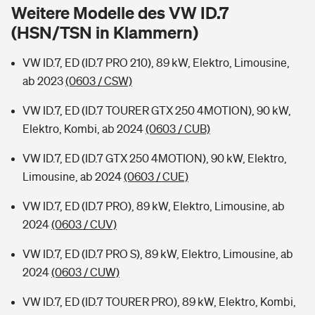
Sie haben Fragen?
Weitere Modelle des VW ID.7
(HSN/TSN in Klammern)
Hochwasser-Check: Wie gefährdet ist Ihr Haus?
Private Cyberversicherung
Rentenrechner: Wie viel Geld bekomme ich im Alter?
VW ID.7, ED (ID.7 PRO 210), 89 kW, Elektro, Limousine,
Wer versichert was: Jetzt Versicherer finden
Musikinstrumentenversicherung
ab 2023
(0603 / CSW)
Sie haben Fragen?
Zur Übersicht
VW ID.7, ED (ID.7 TOURER GTX 250 4MOTION), 90 kW,
Elektro, Kombi, ab 2024
(0603 / CUB)
Tools
VW ID.7, ED (ID.7 GTX 250 4MOTION), 90 kW, Elektro,
Limousine, ab 2024
(0603 / CUE)
Kinderunfall-Check: Mehr Sicherheit für deine Kids
VW ID.7, ED (ID.7 PRO), 89 kW, Elektro, Limousine, ab
2024
(0603 / CUV)
Typklassen: So ist Ihr Auto eingestuft
VW ID.7, ED (ID.7 PRO S), 89 kW, Elektro, Limousine, ab
2024
(0603 / CUW)
Sie haben Fragen?
VW ID.7, ED (ID.7 TOURER PRO), 89 kW, Elektro, Kombi,