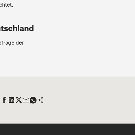
chtet.
utschland
bfrage der