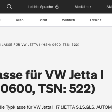
Leichte Sprache
Mediathek
Akt
e
Auto
Beruf
Wohnen
Freizeit
KLASSE FÜR VW JETTA I (HSN: 0600, TSN: 522)
sse für VW Jetta I
 0600, TSN: 522)
 die Typklasse für VW Jetta I, 17 (JETTA S,LS,GLS, AUTO