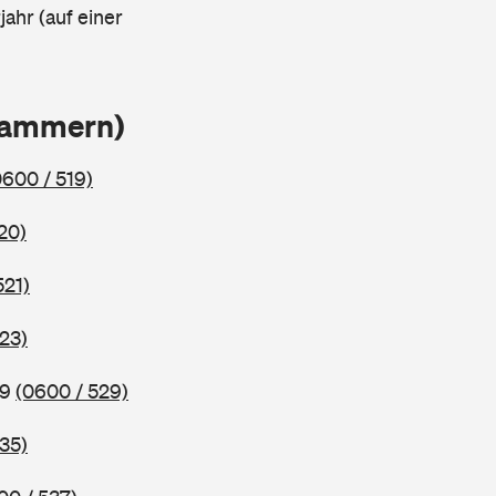
ahr (auf einer
Klammern)
0600 / 519)
20)
521)
23)
79
(0600 / 529)
35)