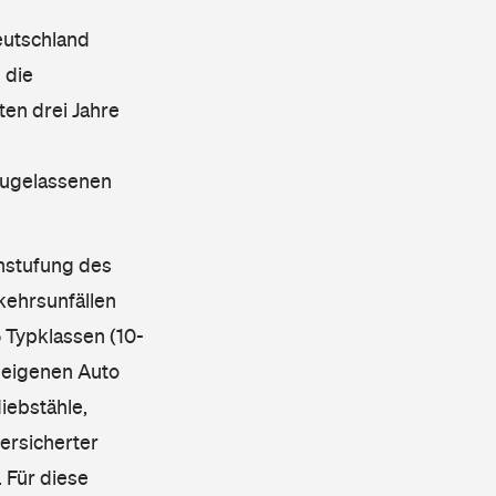
eutschland
 die
en drei Jahre
 zugelassenen
instufung des
kehrsunfällen
 Typklassen (10-
 eigenen Auto
iebstähle,
ersicherter
 Für diese