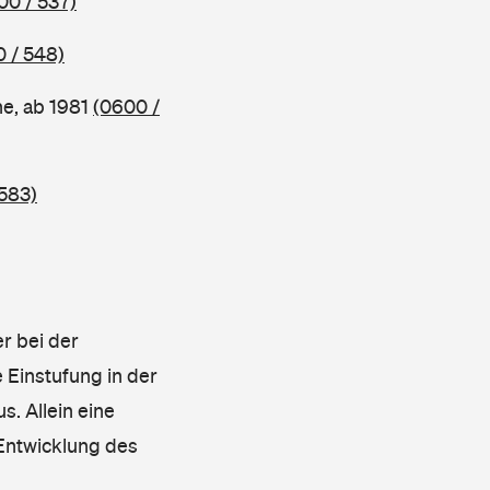
00 / 537)
 / 548)
ne, ab 1981
(0600 /
583)
r bei der
 Einstufung in der
s. Allein eine
 Entwicklung des