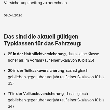
Versicherungsbeitrag zu berechnen.
Berufshaftpflichtversicherung
Rechts­schutz­ver­si­che­rung
Photovoltaik
Private Krankenversicherung
08.04.2026
Zur Übersicht
Fahrradversicherung
Wärmepumpen versichern
Zahnzusatzversicherung
Unfallversicherung
Tools
Das sind die aktuell gültigen
Glasversicherung
Dread-Disease-Versicherung
Typklassen für das Fahrzeug:
Kinderunfall­ver­si­che­rung
Rentenrechner: Wie viel Geld bekomme ich im Alter?
Vermieterrrechtsschutz
Tierkrankenversicherung
22 in der Haftpflichtversicherung
,
das ist eine Klasse
Kinderinvalidität
höher als im Vorjahr (auf einer Skala von 10 bis 25)
Wer versichert was: Jetzt Versicherer finden
Mietkautionsversicherung
Zur Übersicht
20 in der Teilkaskoversicherung
,
das ist gleich
Reiseversicherung
Sie haben Fragen?
Restkreditversicherung
geblieben gegenüber Vorjahr (auf einer Skala von 10 bis
Tools
33)
Hundehalter-Haftpflicht
Zur Übersicht
17 in der Vollkaskoversicherung
,
das ist gleich
Pferdehalter-Haftpflicht
Wer versichert was: Jetzt Versicherer finden
geblieben gegenüber Vorjahr (auf einer Skala von 10 bis
Tools
34)
Handyversicherung