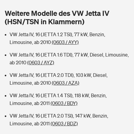
Sie haben Fragen?
Weitere Modelle des VW Jetta IV
Hochwasser-Check: Wie gefährdet ist Ihr Haus?
Private Cyberversicherung
Rentenrechner: Wie viel Geld bekomme ich im Alter?
(HSN/TSN in Klammern)
Wer versichert was: Jetzt Versicherer finden
Musikinstrumentenversicherung
VW Jetta IV, 16 (JETTA 1.2 TSI), 77 kW, Benzin,
Limousine, ab 2010
(0603 / AYY)
Sie haben Fragen?
Zur Übersicht
VW Jetta IV, 16 (JETTA 1.6 TDI), 77 kW, Diesel, Limousine,
ab 2010
(0603 / AYZ)
Tools
VW Jetta IV, 16 (JETTA 2.0 TDI), 103 kW, Diesel,
Limousine, ab 2010
(0603 / AZA)
Kinderunfall-Check: Mehr Sicherheit für deine Kids
VW Jetta IV, 16 (JETTA 1.4 TSI), 118 kW, Benzin,
Typklassen: So ist Ihr Auto eingestuft
Limousine, ab 2011
(0603 / BDY)
VW Jetta IV, 16 (JETTA 2.0 TSI), 147 kW, Benzin,
Sie haben Fragen?
Limousine, ab 2011
(0603 / BDZ)