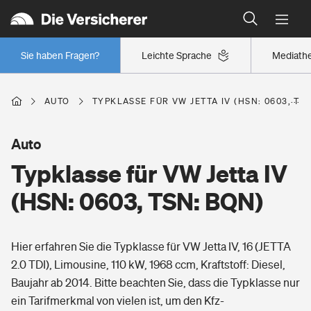
Typklassen: So ist Ihr Auto eingestuft
Wer versichert was: Jetzt Versicherer finden
Regionalklassen: So ist Ihre Region eingestuft
Sie haben Fragen?
Leichte Sprache
Mediath
Wer versichert was: Jetzt Versicherer finden
AUTO
TYPKLASSE FÜR VW JETTA IV (HSN: 0603, TS
Beruf
Auto
Typklasse für VW Jetta IV
Berufsunfähigkeitsversicherung
Wohnen
(HSN: 0603, TSN: BQN)
Erwerbsunfähigkeitsversicherung
Wohngebäudeversicherung
Hier erfahren Sie die Typklasse für VW Jetta IV, 16 (JETTA
Freizeit
Grundfähigkeitsversicherung
2.0 TDI), Limousine, 110 kW, 1968 ccm, Kraftstoff: Diesel,
Hausratversicherung
Baujahr ab 2014. Bitte beachten Sie, dass die Typklasse nur
Arbeitsrechtsschutz
Pri­vate Haft­pflicht­
ein Tarifmerkmal von vielen ist, um den Kfz-
Gesundheit
Elementarversicherung