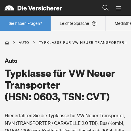
Typklassen: So ist Ihr Auto eingestuft
Wer versichert was: Jetzt Versicherer finden
Regionalklassen: So ist Ihre Region eingestuft
Sie haben Fragen?
Leichte Sprache
Mediath
Wer versichert was: Jetzt Versicherer finden
AUTO
TYPKLASSE FÜR VW NEUER TRANSPORTER (HSN
Beruf
Auto
Typklasse für VW Neuer
Berufsunfähigkeitsversicherung
Wohnen
Transporter
Erwerbsunfähigkeitsversicherung
(HSN: 0603, TSN: CVT)
Wohngebäudeversicherung
Freizeit
Grundfähigkeitsversicherung
Hier erfahren Sie die Typklasse für VW Neuer Transporter,
Hausratversicherung
Arbeitsrechtsschutz
NVN (TRANSPORTER / CARAVELLE 2.0 TDI), Bus/Kombi,
Pri­vate Haft­pflicht­
Gesundheit
110 kW, 1996 ccm, Kraftstoff: Diesel, Baujahr ab 2024. Bitte
Elementarversicherung