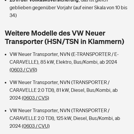
Sie haben Fragen?
geblieben gegenüber Vorjahr (auf einer Skala von 10 bis
Hochwasser-Check: Wie gefährdet ist Ihr Haus?
Private Cyberversicherung
34)
Rentenrechner: Wie viel Geld bekomme ich im Alter?
Wer versichert was: Jetzt Versicherer finden
Musikinstrumentenversicherung
Weitere Modelle des VW Neuer
Transporter (HSN/TSN in Klammern)
Sie haben Fragen?
Zur Übersicht
VW Neuer Transporter, NVN (E-TRANSPORTER / E-
CARAVELLE), 85 kW, Elektro, Bus/Kombi, ab 2024
Tools
(0603 / CVR)
VW Neuer Transporter, NVN (TRANSPORTER /
Kinderunfall-Check: Mehr Sicherheit für deine Kids
CARAVELLE 2.0 TDI), 81 kW, Diesel, Bus/Kombi, ab
2024
(0603 / CVS)
Typklassen: So ist Ihr Auto eingestuft
VW Neuer Transporter, NVN (TRANSPORTER /
Sie haben Fragen?
CARAVELLE 2.0 TDI), 125 kW, Diesel, Bus/Kombi, ab
2024
(0603 / CVU)