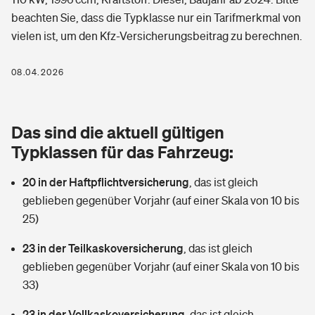
Berufshaftpflichtversicherung
beachten Sie, dass die Typklasse nur ein Tarifmerkmal von
Rechts­schutz­ver­si­che­rung
vielen ist, um den Kfz-Versicherungsbeitrag zu berechnen.
Photovoltaik
Private Krankenversicherung
Zur Übersicht
Fahrradversicherung
Wärmepumpen versichern
08.04.2026
Zahnzusatzversicherung
Unfallversicherung
Tools
Glasversicherung
Dread-Disease-Versicherung
Das sind die aktuell gültigen
Kinderunfall­ver­si­che­rung
Rentenrechner: Wie viel Geld bekomme ich im Alter?
Vermieterrrechtsschutz
Typklassen für das Fahrzeug:
Tierkrankenversicherung
Kinderinvalidität
20 in der Haftpflichtversicherung
,
das ist gleich
Wer versichert was: Jetzt Versicherer finden
Mietkautionsversicherung
Zur Übersicht
geblieben gegenüber Vorjahr (auf einer Skala von 10 bis
Reiseversicherung
25)
Sie haben Fragen?
Restkreditversicherung
Tools
Hundehalter-Haftpflicht
23 in der Teilkaskoversicherung
,
das ist gleich
Zur Übersicht
geblieben gegenüber Vorjahr (auf einer Skala von 10 bis
Pferdehalter-Haftpflicht
Wer versichert was: Jetzt Versicherer finden
33)
Tools
23 in der Vollkaskoversicherung
Handyversicherung
,
das ist gleich