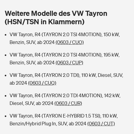
Sie haben Fragen?
Weitere Modelle des VW Tayron
Hochwasser-Check: Wie gefährdet ist Ihr Haus?
Private Cyberversicherung
Rentenrechner: Wie viel Geld bekomme ich im Alter?
(HSN/TSN in Klammern)
Wer versichert was: Jetzt Versicherer finden
Musikinstrumentenversicherung
VW Tayron, R4 (TAYRON 2.0 TSI 4MOTION), 150 kW,
Benzin, SUV, ab 2024
(0603 / CUO)
Sie haben Fragen?
Zur Übersicht
VW Tayron, R4 (TAYRON 2.0 TSI 4MOTION), 195 kW,
Benzin, SUV, ab 2024
(0603 / CUP)
Tools
VW Tayron, R4 (TAYRON 2.0 TDI), 110 kW, Diesel, SUV,
ab 2024
(0603 / CUQ)
Kinderunfall-Check: Mehr Sicherheit für deine Kids
VW Tayron, R4 (TAYRON 2.0 TDI 4MOTION), 142 kW,
Typklassen: So ist Ihr Auto eingestuft
Diesel, SUV, ab 2024
(0603 / CUR)
VW Tayron, R4 (TAYRON E-HYBRID 1.5 TSI), 110 kW,
Sie haben Fragen?
Benzin/Hybrid Plug In, SUV, ab 2024
(0603 / CUT)