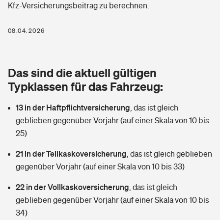
Kfz-Versicherungsbeitrag zu berechnen.
Berufshaftpflichtversicherung
Rechts­schutz­ver­si­che­rung
Photovoltaik
Private Krankenversicherung
08.04.2026
Zur Übersicht
Fahrradversicherung
Wärmepumpen versichern
Zahnzusatzversicherung
Unfallversicherung
Tools
Das sind die aktuell gültigen
Glasversicherung
Dread-Disease-Versicherung
Typklassen für das Fahrzeug:
Kinderunfall­ver­si­che­rung
Rentenrechner: Wie viel Geld bekomme ich im Alter?
Vermieterrrechtsschutz
Tierkrankenversicherung
13 in der Haftpflichtversicherung
,
das ist gleich
Kinderinvalidität
geblieben gegenüber Vorjahr (auf einer Skala von 10 bis
Wer versichert was: Jetzt Versicherer finden
Mietkautionsversicherung
Zur Übersicht
25)
Reiseversicherung
Sie haben Fragen?
Restkreditversicherung
21 in der Teilkaskoversicherung
,
das ist gleich geblieben
Tools
gegenüber Vorjahr (auf einer Skala von 10 bis 33)
Hundehalter-Haftpflicht
Zur Übersicht
22 in der Vollkaskoversicherung
,
das ist gleich
Pferdehalter-Haftpflicht
Wer versichert was: Jetzt Versicherer finden
geblieben gegenüber Vorjahr (auf einer Skala von 10 bis
Tools
34)
Handyversicherung