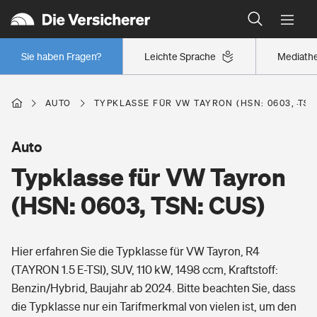
Typklassen: So ist Ihr Auto eingestuft
Wer versichert was: Jetzt Versicherer finden
Regionalklassen: So ist Ihre Region eingestuft
Sie haben Fragen?
Leichte Sprache
Mediath
Wer versichert was: Jetzt Versicherer finden
AUTO
TYPKLASSE FÜR VW TAYRON (HSN: 0603, TSN
Beruf
Auto
Typklasse für VW Tayron
Berufsunfähigkeitsversicherung
Wohnen
(HSN: 0603, TSN: CUS)
Erwerbsunfähigkeitsversicherung
Wohngebäudeversicherung
Hier erfahren Sie die Typklasse für VW Tayron, R4
Freizeit
Grundfähigkeitsversicherung
(TAYRON 1.5 E-TSI), SUV, 110 kW, 1498 ccm, Kraftstoff:
Hausratversicherung
Benzin/Hybrid, Baujahr ab 2024. Bitte beachten Sie, dass
Arbeitsrechtsschutz
Pri­vate Haft­pflicht­
die Typklasse nur ein Tarifmerkmal von vielen ist, um den
Gesundheit
Elementarversicherung