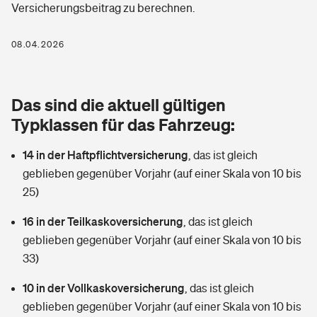
Versicherungsbeitrag zu berechnen.
Berufshaftpflichtversicherung
Rechts­schutz­ver­si­che­rung
Photovoltaik
Private Krankenversicherung
08.04.2026
Zur Übersicht
Fahrradversicherung
Wärmepumpen versichern
Zahnzusatzversicherung
Unfallversicherung
Tools
Das sind die aktuell gültigen
Glasversicherung
Dread-Disease-Versicherung
Typklassen für das Fahrzeug:
Kinderunfall­ver­si­che­rung
Rentenrechner: Wie viel Geld bekomme ich im Alter?
Vermieterrrechtsschutz
Tierkrankenversicherung
14 in der Haftpflichtversicherung
,
das ist gleich
Kinderinvalidität
geblieben gegenüber Vorjahr (auf einer Skala von 10 bis
Wer versichert was: Jetzt Versicherer finden
Mietkautionsversicherung
Zur Übersicht
25)
Reiseversicherung
Sie haben Fragen?
Restkreditversicherung
16 in der Teilkaskoversicherung
,
das ist gleich
Tools
geblieben gegenüber Vorjahr (auf einer Skala von 10 bis
Hundehalter-Haftpflicht
Zur Übersicht
33)
Pferdehalter-Haftpflicht
Wer versichert was: Jetzt Versicherer finden
10 in der Vollkaskoversicherung
,
das ist gleich
Tools
geblieben gegenüber Vorjahr (auf einer Skala von 10 bis
Handyversicherung