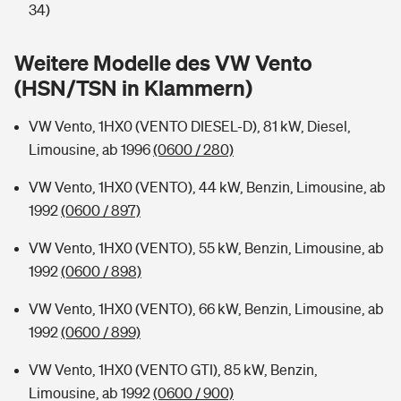
Sie haben Fragen?
34)
Hochwasser-Check: Wie gefährdet ist Ihr Haus?
Private Cyberversicherung
Rentenrechner: Wie viel Geld bekomme ich im Alter?
Weitere Modelle des VW Vento
(HSN/TSN in Klammern)
Wer versichert was: Jetzt Versicherer finden
Musikinstrumentenversicherung
VW Vento, 1HX0 (VENTO DIESEL-D), 81 kW, Diesel,
Sie haben Fragen?
Zur Übersicht
Limousine, ab 1996
(0600 / 280)
VW Vento, 1HX0 (VENTO), 44 kW, Benzin, Limousine, ab
Tools
1992
(0600 / 897)
VW Vento, 1HX0 (VENTO), 55 kW, Benzin, Limousine, ab
Kinderunfall-Check: Mehr Sicherheit für deine Kids
1992
(0600 / 898)
Typklassen: So ist Ihr Auto eingestuft
VW Vento, 1HX0 (VENTO), 66 kW, Benzin, Limousine, ab
1992
(0600 / 899)
Sie haben Fragen?
VW Vento, 1HX0 (VENTO GTI), 85 kW, Benzin,
Limousine, ab 1992
(0600 / 900)