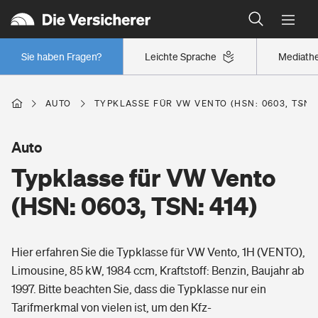
Typklassen: So ist Ihr Auto eingestuft
Wer versichert was: Jetzt Versicherer finden
Regionalklassen: So ist Ihre Region eingestuft
Sie haben Fragen?
Leichte Sprache
Mediath
Wer versichert was: Jetzt Versicherer finden
AUTO
TYPKLASSE FÜR VW VENTO (HSN: 0603, TSN: 
Beruf
Auto
Typklasse für VW Vento
Berufsunfähigkeitsversicherung
Wohnen
(HSN: 0603, TSN: 414)
Erwerbsunfähigkeitsversicherung
Wohngebäudeversicherung
Hier erfahren Sie die Typklasse für VW Vento, 1H (VENTO),
Freizeit
Grundfähigkeitsversicherung
Limousine, 85 kW, 1984 ccm, Kraftstoff: Benzin, Baujahr ab
Hausratversicherung
1997. Bitte beachten Sie, dass die Typklasse nur ein
Arbeitsrechtsschutz
Pri­vate Haft­pflicht­
Tarifmerkmal von vielen ist, um den Kfz-
Gesundheit
Elementarversicherung