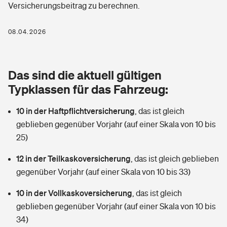
Versicherungsbeitrag zu berechnen.
Berufshaftpflichtversicherung
Rechts­schutz­ver­si­che­rung
Photovoltaik
Private Krankenversicherung
08.04.2026
Zur Übersicht
Fahrradversicherung
Wärmepumpen versichern
Zahnzusatzversicherung
Unfallversicherung
Tools
Das sind die aktuell gültigen
Glasversicherung
Dread-Disease-Versicherung
Typklassen für das Fahrzeug:
Kinderunfall­ver­si­che­rung
Rentenrechner: Wie viel Geld bekomme ich im Alter?
Vermieterrrechtsschutz
Tierkrankenversicherung
10 in der Haftpflichtversicherung
,
das ist gleich
Kinderinvalidität
geblieben gegenüber Vorjahr (auf einer Skala von 10 bis
Wer versichert was: Jetzt Versicherer finden
Mietkautionsversicherung
Zur Übersicht
25)
Reiseversicherung
Sie haben Fragen?
Restkreditversicherung
12 in der Teilkaskoversicherung
,
das ist gleich geblieben
Tools
gegenüber Vorjahr (auf einer Skala von 10 bis 33)
Hundehalter-Haftpflicht
Zur Übersicht
10 in der Vollkaskoversicherung
,
das ist gleich
Pferdehalter-Haftpflicht
Wer versichert was: Jetzt Versicherer finden
geblieben gegenüber Vorjahr (auf einer Skala von 10 bis
Tools
34)
Handyversicherung