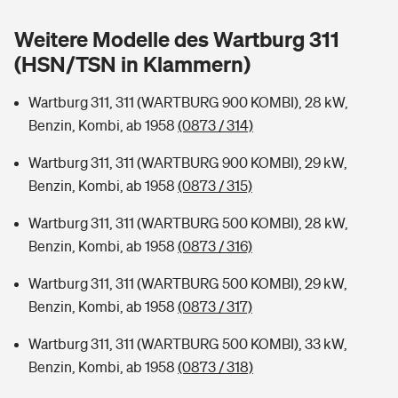
Sie haben Fragen?
Weitere Modelle des Wartburg 311
Hochwasser-Check: Wie gefährdet ist Ihr Haus?
Private Cyberversicherung
Rentenrechner: Wie viel Geld bekomme ich im Alter?
(HSN/TSN in Klammern)
Wer versichert was: Jetzt Versicherer finden
Musikinstrumentenversicherung
Wartburg 311, 311 (WARTBURG 900 KOMBI), 28 kW,
Benzin, Kombi, ab 1958
(0873 / 314)
Sie haben Fragen?
Zur Übersicht
Wartburg 311, 311 (WARTBURG 900 KOMBI), 29 kW,
Benzin, Kombi, ab 1958
(0873 / 315)
Tools
Wartburg 311, 311 (WARTBURG 500 KOMBI), 28 kW,
Benzin, Kombi, ab 1958
(0873 / 316)
Kinderunfall-Check: Mehr Sicherheit für deine Kids
Wartburg 311, 311 (WARTBURG 500 KOMBI), 29 kW,
Typklassen: So ist Ihr Auto eingestuft
Benzin, Kombi, ab 1958
(0873 / 317)
Wartburg 311, 311 (WARTBURG 500 KOMBI), 33 kW,
Sie haben Fragen?
Benzin, Kombi, ab 1958
(0873 / 318)