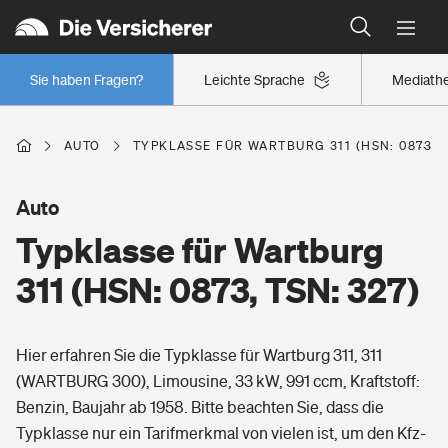
Typklassen: So ist Ihr Auto eingestuft
Wer versichert was: Jetzt Versicherer finden
Regionalklassen: So ist Ihre Region eingestuft
Sie haben Fragen?
Leichte Sprache
Mediath
Wer versichert was: Jetzt Versicherer finden
AUTO
TYPKLASSE FÜR WARTBURG 311 (HSN: 0873, T
Beruf
Auto
Typklasse für Wartburg
Berufsunfähigkeitsversicherung
Wohnen
311
(HSN: 0873, TSN: 327)
Erwerbsunfähigkeitsversicherung
Wohngebäudeversicherung
Hier erfahren Sie die Typklasse für Wartburg 311, 311
Freizeit
Grundfähigkeitsversicherung
(WARTBURG 300), Limousine, 33 kW, 991 ccm, Kraftstoff:
Hausratversicherung
Benzin, Baujahr ab 1958. Bitte beachten Sie, dass die
Arbeitsrechtsschutz
Pri­vate Haft­pflicht­
Typklasse nur ein Tarifmerkmal von vielen ist, um den Kfz-
Gesundheit
Elementarversicherung