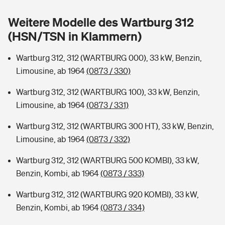
Sie haben Fragen?
Weitere Modelle des Wartburg 312
Hochwasser-Check: Wie gefährdet ist Ihr Haus?
Private Cyberversicherung
Rentenrechner: Wie viel Geld bekomme ich im Alter?
(HSN/TSN in Klammern)
Wer versichert was: Jetzt Versicherer finden
Musikinstrumentenversicherung
Wartburg 312, 312 (WARTBURG 000), 33 kW, Benzin,
Limousine, ab 1964
(0873 / 330)
Sie haben Fragen?
Zur Übersicht
Wartburg 312, 312 (WARTBURG 100), 33 kW, Benzin,
Limousine, ab 1964
(0873 / 331)
Tools
Wartburg 312, 312 (WARTBURG 300 HT), 33 kW, Benzin,
Limousine, ab 1964
(0873 / 332)
Kinderunfall-Check: Mehr Sicherheit für deine Kids
Wartburg 312, 312 (WARTBURG 500 KOMBI), 33 kW,
Typklassen: So ist Ihr Auto eingestuft
Benzin, Kombi, ab 1964
(0873 / 333)
Wartburg 312, 312 (WARTBURG 920 KOMBI), 33 kW,
Sie haben Fragen?
Benzin, Kombi, ab 1964
(0873 / 334)