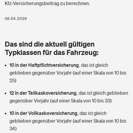
Kfz-Versicherungsbeitrag zu berechnen.
Berufshaftpflichtversicherung
Rechts­schutz­ver­si­che­rung
Photovoltaik
Private Krankenversicherung
08.04.2026
Zur Übersicht
Fahrradversicherung
Wärmepumpen versichern
Zahnzusatzversicherung
Unfallversicherung
Tools
Das sind die aktuell gültigen
Glasversicherung
Dread-Disease-Versicherung
Typklassen für das Fahrzeug:
Kinderunfall­ver­si­che­rung
Rentenrechner: Wie viel Geld bekomme ich im Alter?
Vermieterrrechtsschutz
Tierkrankenversicherung
10 in der Haftpflichtversicherung
,
das ist gleich
Kinderinvalidität
geblieben gegenüber Vorjahr (auf einer Skala von 10 bis
Wer versichert was: Jetzt Versicherer finden
Mietkautionsversicherung
Zur Übersicht
25)
Reiseversicherung
Sie haben Fragen?
Restkreditversicherung
12 in der Teilkaskoversicherung
,
das ist gleich geblieben
Tools
gegenüber Vorjahr (auf einer Skala von 10 bis 33)
Hundehalter-Haftpflicht
Zur Übersicht
10 in der Vollkaskoversicherung
,
das ist gleich
Pferdehalter-Haftpflicht
Wer versichert was: Jetzt Versicherer finden
geblieben gegenüber Vorjahr (auf einer Skala von 10 bis
Tools
34)
Handyversicherung