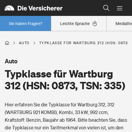
Typklassen: So ist Ihr Auto eingestuft
Wer versichert was: Jetzt Versicherer finden
Regionalklassen: So ist Ihre Region eingestuft
Sie haben Fragen?
Leichte Sprache
Mediath
Wer versichert was: Jetzt Versicherer finden
AUTO
TYPKLASSE FÜR WARTBURG 312 (HSN: 0873, T
Beruf
Auto
Typklasse für Wartburg
Berufsunfähigkeitsversicherung
Wohnen
312
(HSN: 0873, TSN: 335)
Erwerbsunfähigkeitsversicherung
Wohngebäudeversicherung
Hier erfahren Sie die Typklasse für Wartburg 312, 312
Freizeit
Grundfähigkeitsversicherung
(WARTBURG 921 KOMBI), Kombi, 33 kW, 992 ccm,
Hausratversicherung
Kraftstoff: Benzin, Baujahr ab 1964. Bitte beachten Sie, dass
Arbeitsrechtsschutz
Pri­vate Haft­pflicht­
die Typklasse nur ein Tarifmerkmal von vielen ist, um den
Gesundheit
Elementarversicherung