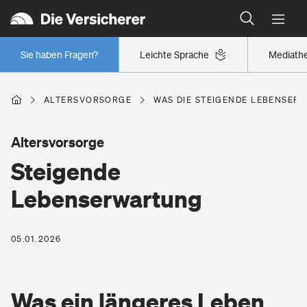
Wer versichert was: Jetzt Versicherer finden
Sie haben Fragen?
Leichte Sprache
Mediath
Auto
ALTERSVORSORGE
WAS DIE STEIGENDE LEBENSER
Kfz-Haftpflichtversicherung
Beruf
Altersvorsorge
Kaskoversicherung
Steigende
Berufsunfähigkeitsversicherung
Wohnen
Lebenserwartung
Autoschutzbrief
Erwerbsunfähigkeitsversicherung
Verkehrsrechtsschutz
Wohngebäudeversicherung
05.01.2026
Freizeit
Grundfähigkeitsversicherung
Oldtimerversicherung
Hausratversicherung
Arbeitsrechtsschutz
Pri­vate Haft­pflicht­
Was ein längeres Leben
Campingversicherung
Gesundheit
Elementarversicherung