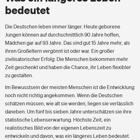
bedeutet
Berufshaftpflichtversicherung
Rechts­schutz­ver­si­che­rung
Reparaturkostenversicherung
Photovoltaik
Private Krankenversicherung
Zur Übersicht
Fahrradversicherung
Die Deutschen leben immer länger. Heute geborene
Zur Übersicht
Wärmepumpen versichern
Jungen können auf durchschnittlich 90 Jahre hoffen,
Zahnzusatzversicherung
Unfallversicherung
Mädchen gar auf 93 Jahre. Das sind gut 15 Jahre mehr, als
Tools
Glasversicherung
Tools
ihren Großeltern vergönnt ist oder war. Ein großer
Dread-Disease-Versicherung
Kinderunfall­ver­si­che­rung
zivilisatorischer Erfolg: Die Menschen bekommen mehr
Rentenrechner: Wie viel Geld bekomme ich im Alter?
Vermieterrrechtsschutz
Zeit geschenkt und haben die Chance, ihr Leben flexibler
Tierkrankenversicherung
Typklassen: So ist Ihr Auto eingestuft
Kinderinvalidität
zu gestalten.
Wer versichert was: Jetzt Versicherer finden
Mietkautionsversicherung
Zur Übersicht
Im Bewusstsein der meisten Menschen ist die Entwicklung
Regionalklassen: So ist Ihre Region eingestuft
Reiseversicherung
noch nicht richtig angekommen. Wenn die Deutschen
Sie haben Fragen?
Restkreditversicherung
schätzen müssen, wie alt sie werden, liegen sie verlässlich
Wer versichert was: Jetzt Versicherer finden
Tools
Hundehalter-Haftpflicht
daneben. Um fünf bis sieben Jahre unterschätzen sie ihre
Zur Übersicht
statistische Lebenserwartung. Höchste Zeit, ein
Pferdehalter-Haftpflicht
Wer versichert was: Jetzt Versicherer finden
realistisches Bild von der eigenen Lebenszeit zu
Tools
entwickeln und davon, was ein längeres Leben bedeutet.
Handyversicherung