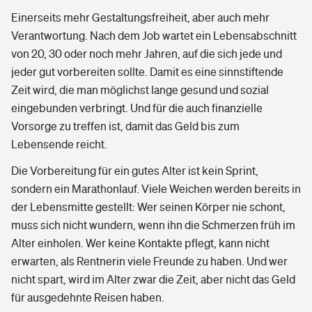
Sie haben Fragen?
Einerseits mehr Gestaltungsfreiheit, aber auch mehr
Verantwortung. Nach dem Job wartet ein Lebensabschnitt
Hochwasser-Check: Wie gefährdet ist Ihr Haus?
Private Cyberversicherung
Rentenrechner: Wie viel Geld bekomme ich im Alter?
von 20, 30 oder noch mehr Jahren, auf die sich jede und
jeder gut vorbereiten sollte. Damit es eine sinnstiftende
Wer versichert was: Jetzt Versicherer finden
Musikinstrumentenversicherung
Zeit wird, die man möglichst lange gesund und sozial
eingebunden verbringt. Und für die auch finanzielle
Sie haben Fragen?
Zur Übersicht
Vorsorge zu treffen ist, damit das Geld bis zum
Lebensende reicht.
Tools
Die Vorbereitung für ein gutes Alter ist kein Sprint,
sondern ein Marathonlauf. Viele Weichen werden bereits in
Kinderunfall-Check: Mehr Sicherheit für deine Kids
der Lebensmitte gestellt: Wer seinen Körper nie schont,
muss sich nicht wundern, wenn ihn die Schmerzen früh im
Typklassen: So ist Ihr Auto eingestuft
Alter einholen. Wer keine Kontakte pflegt, kann nicht
erwarten, als Rentnerin viele Freunde zu haben. Und wer
Sie haben Fragen?
nicht spart, wird im Alter zwar die Zeit, aber nicht das Geld
für ausgedehnte Reisen haben.