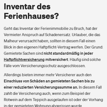
Inventar des
Tierkrankenversicherung
Ferienhauses?
Zur Übersicht
Geht das Inventar der Ferienimmobilie zu Bruch, hat der
Vermieter Anspruch auf Schadenersatz. Urlauber, die das
Tools
Malheur verursacht haben, sollten in diesem Fall einen
Blick in den eigenen Haftpflicht-Vertrag werfen. Der Grund:
Wer versichert was: Jetzt Versicherer finden
nicht standardmäßig in jeder
Gemietete Sachen sind
Haftpflichtversicherung
mitversichert
. Häufig sind solche
Sie haben Fragen?
Fälle vom Versicherungsschutz ausgeschlossen.
Allerdings bieten immer mehr Versicherer auch den
Rentenrechner: Wie viel Geld bekomme ich im Alter?
Einschluss von Schäden an gemieteten Sachen bis zu
einer reduzierten Versicherungssumme an.
In diesem Fall
zahlt die Versicherung auch, wenn zum Beispiel der
Rotwein auf dem Teppich ausgelaufen ist oder der Vorhang
in der gemieteten Wohnung abgerissen wurde.