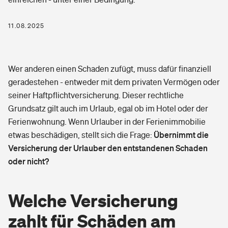
Tools
11.08.2025
Kinderunfall-Check: Mehr Sicherheit für deine Kids
Typklassen: So ist Ihr Auto eingestuft
Wer anderen einen Schaden zufügt, muss dafür finanziell
geradestehen - entweder mit dem privaten Vermögen oder
Sie haben Fragen?
seiner Haftpflichtversicherung. Dieser rechtliche
Grundsatz gilt auch im Urlaub, egal ob im Hotel oder der
Ferienwohnung. Wenn Urlauber in der Ferienimmobilie
Gesundheit
Übernimmt die
etwas beschädigen, stellt sich die Frage:
Versicherung der Urlauber den entstandenen Schaden
oder nicht?
Private Krankenversicherung
Zahnzusatzversicherung
Welche Versicherung
zahlt für Schäden am
Dread-Disease-Versicherung