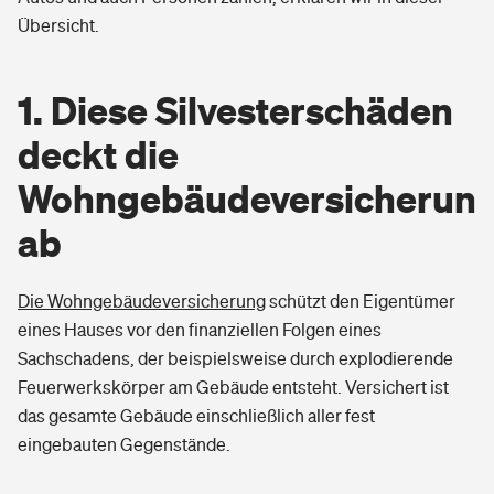
Übersicht.
Pferdehalter-Haftpflicht
Wer versichert was: Jetzt Versicherer finden
1. Diese Silvesterschäden
Handyversicherung
Sie haben Fragen?
deckt die
Private Cyberversicherung
Rentenrechner: Wie viel Geld bekomme ich im Alter?
Wohngebäudeversicherun
Musikinstrumentenversicherung
ab
Zur Übersicht
Die Wohngebäudeversicherung
schützt den Eigentümer
eines Hauses vor den finanziellen Folgen eines
Sachschadens, der beispielsweise durch explodierende
Tools
Feuerwerkskörper am Gebäude entsteht. Versichert ist
das gesamte Gebäude einschließlich aller fest
Kinderunfall-Check: Mehr Sicherheit für deine Kids
eingebauten Gegenstände.
Typklassen: So ist Ihr Auto eingestuft