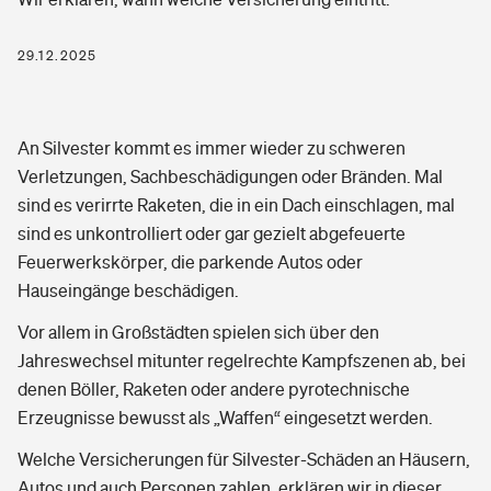
Freizeit
29.12.2025
Pri­vate Haft­pflicht­
Gesundheit
An Silvester kommt es immer wieder zu schweren
Rechts­schutz­ver­si­che­rung
Verletzungen, Sachbeschädigungen oder Bränden. Mal
Private Krankenversicherung
sind es verirrte Raketen, die in ein Dach einschlagen, mal
Fahrradversicherung
sind es unkontrolliert oder gar gezielt abgefeuerte
Zahnzusatzversicherung
Feuerwerkskörper, die parkende Autos oder
Unfallversicherung
Hauseingänge beschädigen.
Dread-Disease-Versicherung
Kinderunfall­ver­si­che­rung
Vor allem in Großstädten spielen sich über den
Tierkrankenversicherung
Jahreswechsel mitunter regelrechte Kampfszenen ab, bei
Kinderinvalidität
denen Böller, Raketen oder andere pyrotechnische
Zur Übersicht
Erzeugnisse bewusst als „Waffen“ eingesetzt werden.
Reiseversicherung
Welche Versicherungen für Silvester-Schäden an Häusern,
Tools
Autos und auch Personen zahlen, erklären wir in dieser
Hundehalter-Haftpflicht