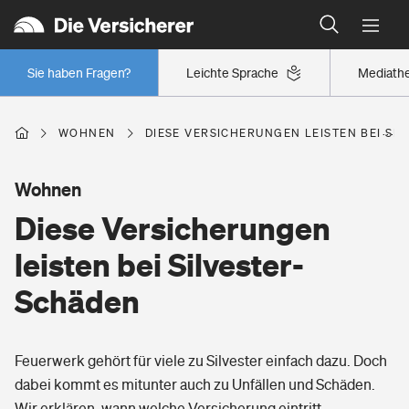
Typklassen: So ist Ihr Auto eingestuft
Wer versichert was: Jetzt Versicherer finden
Wer versichert was: Jetzt Versicherer finden
Mietkautionsversicherung
Regionalklassen: So ist Ihre Region eingestuft
Sie haben Fragen?
Leichte Sprache
Mediath
Sie haben Fragen?
Restkreditversicherung
Wer versichert was: Jetzt Versicherer finden
Zur Übersicht
WOHNEN
DIESE VERSICHERUNGEN LEISTEN BEI SI
Wohnen
Tools
Diese Versicherungen
Hochwasser-Check: Wie gefährdet ist Ihr Haus?
leisten bei Silvester-
Schäden
Wer versichert was: Jetzt Versicherer finden
Sie haben Fragen?
Feuerwerk gehört für viele zu Silvester einfach dazu. Doch
dabei kommt es mitunter auch zu Unfällen und Schäden.
Wir erklären, wann welche Versicherung eintritt.