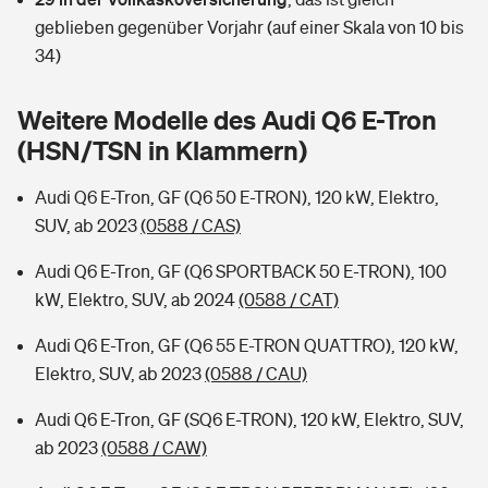
Sie haben Fragen?
geblieben gegenüber Vorjahr (auf einer Skala von 10 bis
Hochwasser-Check: Wie gefährdet ist Ihr Haus?
Private Cyberversicherung
34)
Rentenrechner: Wie viel Geld bekomme ich im Alter?
Wer versichert was: Jetzt Versicherer finden
Musikinstrumentenversicherung
Weitere Modelle des Audi Q6 E-Tron
(HSN/TSN in Klammern)
Sie haben Fragen?
Zur Übersicht
Audi Q6 E-Tron, GF (Q6 50 E-TRON), 120 kW, Elektro,
SUV, ab 2023
(0588 / CAS)
Tools
Audi Q6 E-Tron, GF (Q6 SPORTBACK 50 E-TRON), 100
kW, Elektro, SUV, ab 2024
(0588 / CAT)
Kinderunfall-Check: Mehr Sicherheit für deine Kids
Audi Q6 E-Tron, GF (Q6 55 E-TRON QUATTRO), 120 kW,
Typklassen: So ist Ihr Auto eingestuft
Elektro, SUV, ab 2023
(0588 / CAU)
Audi Q6 E-Tron, GF (SQ6 E-TRON), 120 kW, Elektro, SUV,
Sie haben Fragen?
ab 2023
(0588 / CAW)