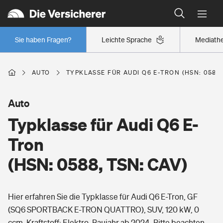
Typklassen: So ist Ihr Auto eingestuft
Wer versichert was: Jetzt Versicherer finden
Regionalklassen: So ist Ihre Region eingestuft
Sie haben Fragen?
Leichte Sprache
Mediath
Wer versichert was: Jetzt Versicherer finden
AUTO
TYPKLASSE FÜR AUDI Q6 E-TRON (HSN: 0588,
Beruf
Auto
Typklasse für Audi Q6 E-
Berufsunfähigkeitsversicherung
Wohnen
Tron
Erwerbsunfähigkeitsversicherung
(HSN: 0588, TSN: CAV)
Wohngebäudeversicherung
Freizeit
Grundfähigkeitsversicherung
Hier erfahren Sie die Typklasse für Audi Q6 E-Tron, GF
Hausratversicherung
Arbeitsrechtsschutz
(SQ6 SPORTBACK E-TRON QUATTRO), SUV, 120 kW, 0
Pri­vate Haft­pflicht­
Gesundheit
ccm, Kraftstoff: Elektro, Baujahr ab 2024. Bitte beachten
Elementarversicherung