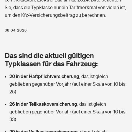
Berufshaftpflichtversicherung
Sie, dass die Typklasse nur ein Tarifmerkmal von vielen ist,
Rechts­schutz­ver­si­che­rung
um den Kfz-Versicherungsbeitrag zu berechnen.
Photovoltaik
Private Krankenversicherung
Zur Übersicht
Fahrradversicherung
Wärmepumpen versichern
08.04.2026
Zahnzusatzversicherung
Unfallversicherung
Tools
Glasversicherung
Dread-Disease-Versicherung
Das sind die aktuell gültigen
Kinderunfall­ver­si­che­rung
Rentenrechner: Wie viel Geld bekomme ich im Alter?
Vermieterrrechtsschutz
Typklassen für das Fahrzeug:
Tierkrankenversicherung
Kinderinvalidität
20 in der Haftpflichtversicherung
,
das ist gleich
Wer versichert was: Jetzt Versicherer finden
Mietkautionsversicherung
Zur Übersicht
geblieben gegenüber Vorjahr (auf einer Skala von 10 bis
Reiseversicherung
25)
Sie haben Fragen?
Restkreditversicherung
Tools
Hundehalter-Haftpflicht
26 in der Teilkaskoversicherung
,
das ist gleich
Zur Übersicht
geblieben gegenüber Vorjahr (auf einer Skala von 10 bis
Pferdehalter-Haftpflicht
Wer versichert was: Jetzt Versicherer finden
33)
Tools
29 in der Vollkaskoversicherung
Handyversicherung
,
das ist gleich