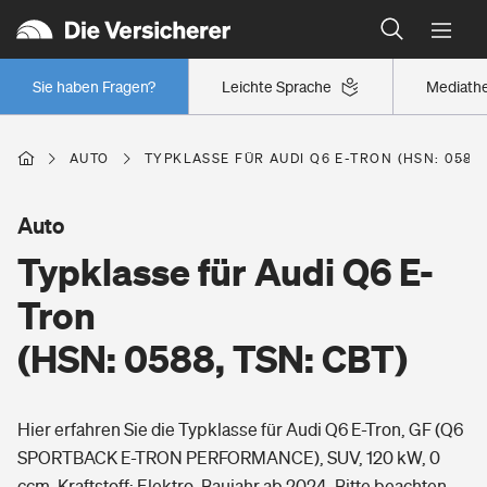
Typklassen: So ist Ihr Auto eingestuft
Wer versichert was: Jetzt Versicherer finden
Regionalklassen: So ist Ihre Region eingestuft
Sie haben Fragen?
Leichte Sprache
Mediath
Wer versichert was: Jetzt Versicherer finden
AUTO
TYPKLASSE FÜR AUDI Q6 E-TRON (HSN: 0588,
Beruf
Auto
Typklasse für Audi Q6 E-
Berufsunfähigkeitsversicherung
Wohnen
Tron
Erwerbsunfähigkeitsversicherung
(HSN: 0588, TSN: CBT)
Wohngebäudeversicherung
Freizeit
Grundfähigkeitsversicherung
Hier erfahren Sie die Typklasse für Audi Q6 E-Tron, GF (Q6
Hausratversicherung
Arbeitsrechtsschutz
SPORTBACK E-TRON PERFORMANCE), SUV, 120 kW, 0
Pri­vate Haft­pflicht­
Gesundheit
ccm, Kraftstoff: Elektro, Baujahr ab 2024. Bitte beachten
Elementarversicherung