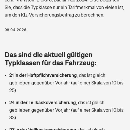
Berufshaftpflichtversicherung
Sie, dass die Typklasse nur ein Tarifmerkmal von vielen ist,
Rechts­schutz­ver­si­che­rung
um den Kfz-Versicherungsbeitrag zu berechnen.
Photovoltaik
Private Krankenversicherung
Zur Übersicht
Fahrradversicherung
Wärmepumpen versichern
08.04.2026
Zahnzusatzversicherung
Unfallversicherung
Tools
Glasversicherung
Dread-Disease-Versicherung
Das sind die aktuell gültigen
Kinderunfall­ver­si­che­rung
Rentenrechner: Wie viel Geld bekomme ich im Alter?
Vermieterrrechtsschutz
Typklassen für das Fahrzeug:
Tierkrankenversicherung
Kinderinvalidität
21 in der Haftpflichtversicherung
,
das ist gleich
Wer versichert was: Jetzt Versicherer finden
Mietkautionsversicherung
Zur Übersicht
geblieben gegenüber Vorjahr (auf einer Skala von 10 bis
Reiseversicherung
25)
Sie haben Fragen?
Restkreditversicherung
Tools
Hundehalter-Haftpflicht
24 in der Teilkaskoversicherung
,
das ist gleich
Zur Übersicht
geblieben gegenüber Vorjahr (auf einer Skala von 10 bis
Pferdehalter-Haftpflicht
Wer versichert was: Jetzt Versicherer finden
33)
Tools
27 in der Vollkaskoversicherung
Handyversicherung
,
das ist gleich