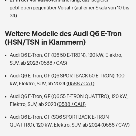
Sie haben Fragen?
geblieben gegenüber Vorjahr (auf einer Skala von 10 bis
Hochwasser-Check: Wie gefährdet ist Ihr Haus?
Private Cyberversicherung
34)
Rentenrechner: Wie viel Geld bekomme ich im Alter?
Wer versichert was: Jetzt Versicherer finden
Musikinstrumentenversicherung
Weitere Modelle des Audi Q6 E-Tron
(HSN/TSN in Klammern)
Sie haben Fragen?
Zur Übersicht
Audi Q6 E-Tron, GF (Q6 50 E-TRON), 120 kW, Elektro,
SUV, ab 2023
(0588 / CAS)
Tools
Audi Q6 E-Tron, GF (Q6 SPORTBACK 50 E-TRON), 100
kW, Elektro, SUV, ab 2024
(0588 / CAT)
Kinderunfall-Check: Mehr Sicherheit für deine Kids
Audi Q6 E-Tron, GF (Q6 55 E-TRON QUATTRO), 120 kW,
Typklassen: So ist Ihr Auto eingestuft
Elektro, SUV, ab 2023
(0588 / CAU)
Audi Q6 E-Tron, GF (SQ6 SPORTBACK E-TRON
Sie haben Fragen?
QUATTRO), 120 kW, Elektro, SUV, ab 2024
(0588 / CAV)