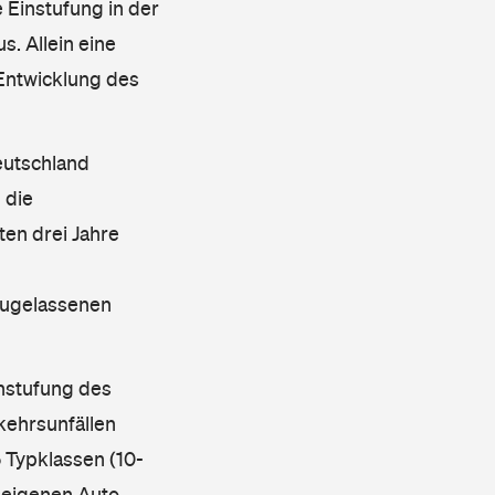
 Einstufung in der
s. Allein eine
 Entwicklung des
eutschland
 die
en drei Jahre
 zugelassenen
instufung des
kehrsunfällen
 Typklassen (10-
 eigenen Auto