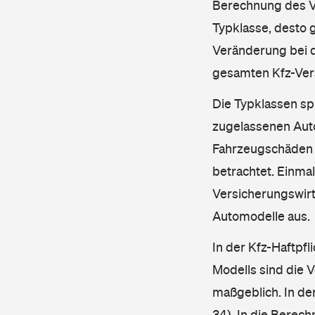
Berechnung des Ve
Typklasse, desto g
Veränderung bei d
gesamten Kfz-Ver
Die Typklassen sp
zugelassenen Aut
Fahrzeugschäden u
betrachtet. Einma
Versicherungswirt
Automodelle aus.
In der Kfz-Haftpfl
Modells sind die 
maßgeblich. In de
34). In die Berec