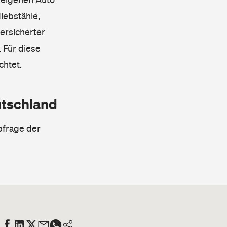
iebstähle,
ersicherter
 Für diese
chtet.
utschland
bfrage der