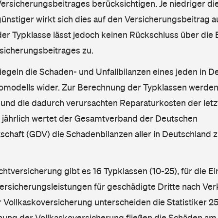
rsicherungsbeitrages berücksichtigen. Je niedriger die
ünstiger wirkt sich dies auf den Versicherungsbeitrag au
er Typklasse lässt jedoch keinen Rückschluss über die
sicherungsbeitrages zu.
iegeln die Schaden- und Unfallbilanzen eines jeden in D
omodells wider. Zur Berechnung der Typklassen werden
nd die dadurch verursachten Reparaturkosten der letzt
l jährlich wertet der Gesamtverband der Deutschen
schaft (GDV) die Schadenbilanzen aller in Deutschland
ichtversicherung gibt es 16 Typklassen (10-25), für die E
Versicherungsleistungen für geschädigte Dritte nach Ver
r Vollkaskoversicherung unterscheiden die Statistiker 25
hnung der Vollkaskoversicherung fließen die Schäden am