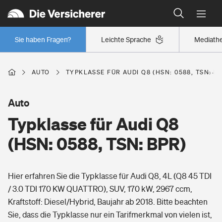
Typklassen: So ist Ihr Auto eingestuft
Wer versichert was: Jetzt Versicherer finden
Regionalklassen: So ist Ihre Region eingestuft
Sie haben Fragen?
Leichte Sprache
Mediath
Wer versichert was: Jetzt Versicherer finden
AUTO
TYPKLASSE FÜR AUDI Q8 (HSN: 0588, TSN: B
Beruf
Auto
Typklasse für Audi Q8
Berufsunfähigkeitsversicherung
Wohnen
(HSN: 0588, TSN: BPR)
Erwerbsunfähigkeitsversicherung
Wohngebäudeversicherung
Hier erfahren Sie die Typklasse für Audi Q8, 4L (Q8 45 TDI
Freizeit
Grundfähigkeitsversicherung
/ 3.0 TDI 170 KW QUATTRO), SUV, 170 kW, 2967 ccm,
Hausratversicherung
Kraftstoff: Diesel/Hybrid, Baujahr ab 2018. Bitte beachten
Arbeitsrechtsschutz
Pri­vate Haft­pflicht­
Sie, dass die Typklasse nur ein Tarifmerkmal von vielen ist,
Gesundheit
Elementarversicherung