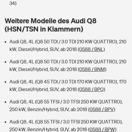
Sie haben Fragen?
34)
Hochwasser-Check: Wie gefährdet ist Ihr Haus?
Private Cyberversicherung
Rentenrechner: Wie viel Geld bekomme ich im Alter?
Weitere Modelle des Audi Q8
(HSN/TSN in Klammern)
Wer versichert was: Jetzt Versicherer finden
Musikinstrumentenversicherung
Audi Q8, 4L (Q8 50 TDI / 3.0 TDI 210 KW QUATTRO), 210
Sie haben Fragen?
Zur Übersicht
kW, Diesel/Hybrid, SUV, ab 2018
(0588 / BNL)
Audi Q8, 4L (Q8 50 TDI / 3.0 TDI 210 KW QUATTRO), 210
Tools
kW, Diesel/Hybrid, SUV, ab 2018
(0588 / BNM)
Audi Q8, 4L (Q8 45 TDI / 3.0 TDI 170 KW QUATTRO), 170
Kinderunfall-Check: Mehr Sicherheit für deine Kids
kW, Diesel/Hybrid, SUV, ab 2018
(0588 / BPQ)
Typklassen: So ist Ihr Auto eingestuft
Audi Q8, 4L (Q8 55 TFSI / 3.0 TFSI 250 KW QUATTRO),
250 kW, Benzin/Hybrid, SUV, ab 2018
(0588 / BPV)
Sie haben Fragen?
Audi Q8, 4L (Q8 55 TFSI / 3.0 TFSI 250 KW QUATTRO),
250 kW, Benzin/Hybrid, SUV, ab 2018
(0588 / BPW)