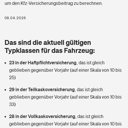
um den Kfz-Versicherungsbeitrag zu berechnen.
Berufshaftpflichtversicherung
Rechts­schutz­ver­si­che­rung
Photovoltaik
Private Krankenversicherung
08.04.2026
Zur Übersicht
Fahrradversicherung
Wärmepumpen versichern
Zahnzusatzversicherung
Unfallversicherung
Tools
Das sind die aktuell gültigen
Glasversicherung
Dread-Disease-Versicherung
Typklassen für das Fahrzeug:
Kinderunfall­ver­si­che­rung
Rentenrechner: Wie viel Geld bekomme ich im Alter?
Vermieterrrechtsschutz
Tierkrankenversicherung
23 in der Haftpflichtversicherung
,
das ist gleich
Kinderinvalidität
geblieben gegenüber Vorjahr (auf einer Skala von 10 bis
Wer versichert was: Jetzt Versicherer finden
Mietkautionsversicherung
Zur Übersicht
25)
Reiseversicherung
Sie haben Fragen?
Restkreditversicherung
29 in der Teilkaskoversicherung
,
das ist gleich
Tools
geblieben gegenüber Vorjahr (auf einer Skala von 10 bis
Hundehalter-Haftpflicht
Zur Übersicht
33)
Pferdehalter-Haftpflicht
Wer versichert was: Jetzt Versicherer finden
28 in der Vollkaskoversicherung
,
das ist gleich
Tools
geblieben gegenüber Vorjahr (auf einer Skala von 10 bis
Handyversicherung