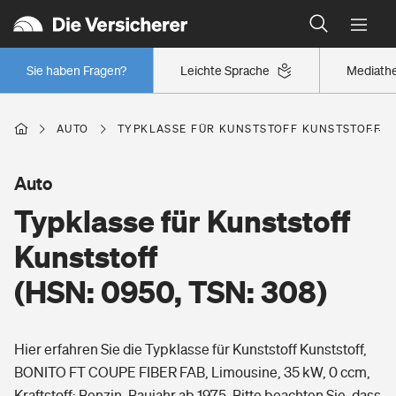
Typklassen: So ist Ihr Auto eingestuft
Wer versichert was: Jetzt Versicherer finden
Regionalklassen: So ist Ihre Region eingestuft
Sie haben Fragen?
Leichte Sprache
Mediath
Wer versichert was: Jetzt Versicherer finden
AUTO
TYPKLASSE FÜR KUNSTSTOFF KUNSTSTOFF (HS
Beruf
Auto
Typklasse für Kunststoff
Berufsunfähigkeitsversicherung
Wohnen
Kunststoff
Erwerbsunfähigkeitsversicherung
(HSN: 0950, TSN: 308)
Wohngebäudeversicherung
Freizeit
Grundfähigkeitsversicherung
Hier erfahren Sie die Typklasse für Kunststoff Kunststoff,
Hausratversicherung
Arbeitsrechtsschutz
BONITO FT COUPE FIBER FAB, Limousine, 35 kW, 0 ccm,
Pri­vate Haft­pflicht­
Gesundheit
Kraftstoff: Benzin, Baujahr ab 1975. Bitte beachten Sie, dass
Elementarversicherung