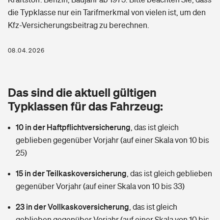
Berufshaftpflichtversicherung
die Typklasse nur ein Tarifmerkmal von vielen ist, um den
Rechts­schutz­ver­si­che­rung
Kfz-Versicherungsbeitrag zu berechnen.
Photovoltaik
Private Krankenversicherung
Zur Übersicht
Fahrradversicherung
Wärmepumpen versichern
08.04.2026
Zahnzusatzversicherung
Unfallversicherung
Tools
Glasversicherung
Dread-Disease-Versicherung
Das sind die aktuell gültigen
Kinderunfall­ver­si­che­rung
Rentenrechner: Wie viel Geld bekomme ich im Alter?
Vermieterrrechtsschutz
Typklassen für das Fahrzeug:
Tierkrankenversicherung
Kinderinvalidität
10 in der Haftpflichtversicherung
,
das ist gleich
Wer versichert was: Jetzt Versicherer finden
Mietkautionsversicherung
Zur Übersicht
geblieben gegenüber Vorjahr (auf einer Skala von 10 bis
Reiseversicherung
25)
Sie haben Fragen?
Restkreditversicherung
Tools
Hundehalter-Haftpflicht
15 in der Teilkaskoversicherung
,
das ist gleich geblieben
Zur Übersicht
gegenüber Vorjahr (auf einer Skala von 10 bis 33)
Pferdehalter-Haftpflicht
Wer versichert was: Jetzt Versicherer finden
23 in der Vollkaskoversicherung
,
das ist gleich
Tools
Handyversicherung
geblieben gegenüber Vorjahr (auf einer Skala von 10 bis