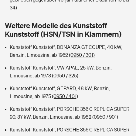
Sie haben Fragen?
34)
Hochwasser-Check: Wie gefährdet ist Ihr Haus?
Private Cyberversicherung
Rentenrechner: Wie viel Geld bekomme ich im Alter?
Weitere Modelle des Kunststoff
Wer versichert was: Jetzt Versicherer finden
Musikinstrumentenversicherung
Kunststoff (HSN/TSN in Klammern)
Sie haben Fragen?
Zur Übersicht
Kunststoff Kunststoff, BONANZA GT COUPE, 40 kW,
Benzin, Limousine, ab 1962
(0950 / 301)
Tools
Kunststoff Kunststoff, VW APAL, 25 kW, Benzin,
Limousine, ab 1973
(0950 / 325)
Kinderunfall-Check: Mehr Sicherheit für deine Kids
Kunststoff Kunststoff, GEPARD, 48 kW, Benzin,
Limousine, ab 1975
(0950 / 401)
Typklassen: So ist Ihr Auto eingestuft
Kunststoff Kunststoff, PORSCHE 356 C REPLICA SUPER
90, 37 kW, Benzin, Limousine, ab 1982
(0950 / 901)
Sie haben Fragen?
Kunststoff Kunststoff, PORSCHE 356 C REPLICA SUPER